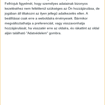
szabadon fogható csatornáinak közönségaránya továbbra
Felhívjuk figyelmét, hogy személyes adatainak bizonyos
is kiemelkedő: Norvégiában 88%, Svédországban 83%,
kezeléséhez nem feltétlenül szükséges az Ön hozzájárulása, de
Finnországban pedig 82%-os volt. Az Eurosport csatornái
jogában áll tiltakozni az ilyen jellegű adatkezelés ellen. A
beállításai csak erre a weboldalra érvényesek. Bármikor
számos kulcsfontosságú piacon – többek között
megváltoztathatja a preferenciáit, vagy visszavonhatja
Lengyelországban (+36%), Romániában (+23%) és
hozzájárulását, ha visszatér erre az oldalra, és rákattint az oldal
Olaszországban (+250%) – is jelentős nézettség- és
alján található "Adatvédelem" gombra.
közönségarány-növekedést értek el. A Discovery
csatornái az ingyenes és a fizetős televíziós csatornákon
is növelték a közönségarányt.
„A téli olimpia óriási siker a discovery+ mellett valamennyi
csatornánk és platformunk számára Európa-szerte. A
Discovery élen jár a globális streamingszolgáltatás
kiépítésében, miközben a hagyományos televíziós
nézettsége is megmarad, és mindkét területen jelentősen
felülmúlja a piac teljesítményét – mondta Jean-Briac
Perrette, a Discovery Streaming & International elnök-
vezérigazgatója. – Az olimpiai játékok streaming-
nézőinek több mint fele más szórakoztató tartalmakat is