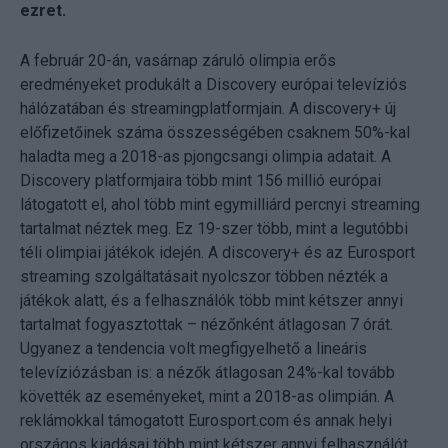
ezret.
A február 20-án, vasárnap záruló olimpia erős
eredményeket produkált a Discovery európai televíziós
hálózatában és streamingplatformjain. A discovery+ új
előfizetőinek száma összességében csaknem 50%-kal
haladta meg a 2018-as pjongcsangi olimpia adatait. A
Discovery platformjaira több mint 156 millió európai
látogatott el, ahol több mint egymilliárd percnyi streaming
tartalmat néztek meg. Ez 19-szer több, mint a legutóbbi
téli olimpiai játékok idején. A discovery+ és az Eurosport
streaming szolgáltatásait nyolcszor többen nézték a
játékok alatt, és a felhasználók több mint kétszer annyi
tartalmat fogyasztottak – nézőnként átlagosan 7 órát.
Ugyanez a tendencia volt megfigyelhető a lineáris
televíziózásban is: a nézők átlagosan 24%-kal tovább
követték az eseményeket, mint a 2018-as olimpián. A
reklámokkal támogatott Eurosport.com és annak helyi
országos kiadásai több mint kétszer annyi felhasználót