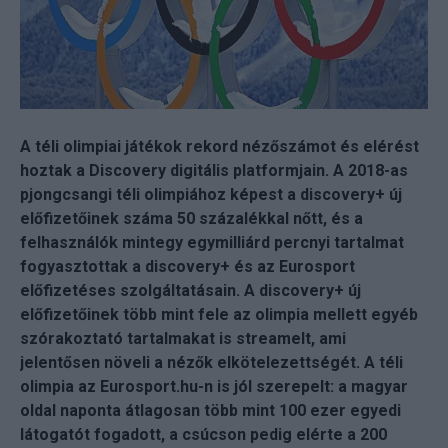
A téli olimpiai játékok rekord nézőszámot és elérést
hoztak a Discovery digitális platformjain. A 2018-as
pjongcsangi téli olimpiához képest a discovery+ új
előfizetőinek száma 50 százalékkal nőtt, és a
felhasználók mintegy egymilliárd percnyi tartalmat
fogyasztottak a discovery+ és az Eurosport
előfizetéses szolgáltatásain. A discovery+ új
előfizetőinek több mint fele az olimpia mellett egyéb
szórakoztató tartalmakat is streamelt, ami
jelentősen növeli a nézők elkötelezettségét. A téli
olimpia az Eurosport.hu-n is jól szerepelt: a magyar
oldal naponta átlagosan több mint 100 ezer egyedi
látogatót fogadott, a csúcson pedig elérte a 200