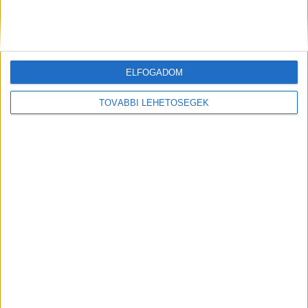
Korábbi adások
ELFOGADOM
A rovat támogatói:
TOVÁBBI LEHETŐSÉGEK
Még több podcast
DIGITAL CENTER