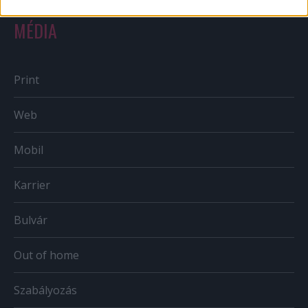
MÉDIA
Print
Web
Mobil
Karrier
Bulvár
Out of home
Szabályozás