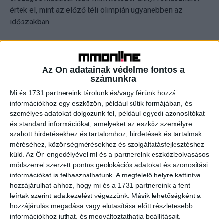
értek el, mint az előző téli olimpián ugyanebben az
időszakban.
A téli olimpia az Eurosport.hu-n is jól szerepelt: az oldal
naponta átlagosan több mint 100 ezer egyedi látogatót
fogadott, a napi csúcs pedig elérte a 200 ezret. A magyar
Az Ön adatainak védelme fontos a
számunkra
oldal ezzel olyan télisport-nagyhatalmak Eurosport-
oldalaival vette föl a versenyt, mint Norvégia vagy
Mi és 1731 partnereink tárolunk és/vagy férünk hozzá
információkhoz egy eszközön, például sütik formájában, és
Hollandia. Az oldal organikus elérése is növekedett, azaz
személyes adatokat dolgozunk fel, például egyedi azonosítókat
tíz látogatóból már kilenc a tartalmakat nem más oldalak
és standard információkat, amelyeket az eszköz személyre
átvételein keresztül, hanem közvetlenül az Eurosport.hu-n
szabott hirdetésekhez és tartalomhoz, hirdetések és tartalmak
nézte meg.
méréséhez, közönségmérésekhez és szolgáltatásfejlesztéshez
küld.
Az Ön engedélyével mi és a partnereink eszközleolvasásos
Az olimpia erős első hetét folytatva az Eurosport magas
módszerrel szerzett pontos geolokációs adatokat és azonosítási
információkat is felhasználhatunk. A megfelelő helyre kattintva
lineáris nézettsége végig kitartott, és a múltkori
hozzájárulhat ahhoz, hogy mi és a 1731 partnereink a fent
olimpiához hasonlóan alakult, annak ellenére, hogy a teljes
leírtak szerint adatkezelést végezzünk. Másik lehetőségként a
televíziós nézettségben 2018 óta kétszámjegyű
hozzájárulás megadása vagy elutasítása előtt részletesebb
csökkenés tapasztalható. Az északi piacokon a Discovery
információkhoz juthat, és megváltoztathatja beállításait.