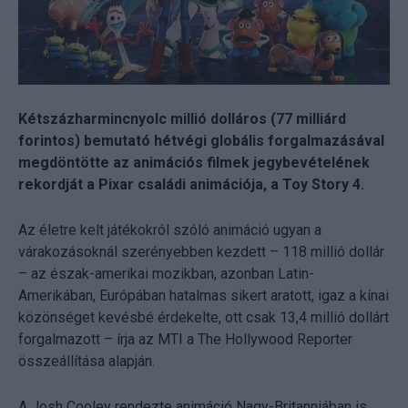
Kétszázharmincnyolc millió dolláros (77 milliárd
forintos) bemutató hétvégi globális forgalmazásával
megdöntötte az animációs filmek jegybevételének
rekordját a Pixar családi animációja, a Toy Story 4.
Az életre kelt játékokról szóló animáció ugyan a
várakozásoknál szerényebben kezdett – 118 millió dollár
– az észak-amerikai mozikban, azonban Latin-
Amerikában, Európában hatalmas sikert aratott, igaz a kínai
közönséget kevésbé érdekelte, ott csak 13,4 millió dollárt
forgalmazott – írja az MTI a The Hollywood Reporter
összeállítása alapján.
A Josh Cooley rendezte animáció Nagy-Britanniában is