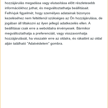
hozzájárulás megadása vagy elutasítása előtt részletesebb
információkhoz juthat, és megváltoztathatja beállításait.
Előző cikk
Következő cikk
Felhívjuk figyelmét, hogy személyes adatainak bizonyos
Megtartanák a kedvezményes
Erre számíthatnak a
kezeléséhez nem feltétlenül szükséges az Ön hozzájárulása, de
lakásáfát az ingatlanfejlesztők
marketingesek
jogában áll tiltakozni az ilyen jellegű adatkezelés ellen. A
beállításai csak erre a weboldalra érvényesek. Bármikor
megváltoztathatja a preferenciáit, vagy visszavonhatja
hozzájárulását, ha visszatér erre az oldalra, és rákattint az oldal
KAPCSOLÓDÓ CIKKEK
MORE FROM AUTHOR
alján található "Adatvédelem" gombra.
Kasszasikerekkel szórakoztat a
Disney+
Az M1-en is nézhetünk majd Sziget
koncerteket
Új sorozatokkal erősít az HBO Max