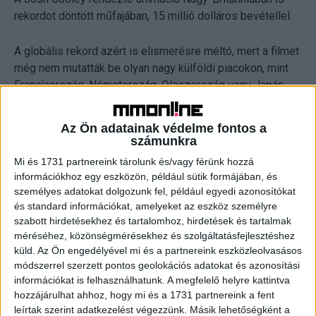
rekordot döntött műfajában, 15 millió dolláros bevétellel.
A globális rekord azért is elismerésre méltó, mert a filmet
még nem mutatták be olyan nagy külföldi piacokon, mint
Franciaország, Németország, Olaszország vagy Japán.
Az előző rész, a 2010 júniusában bemutatott Toy Story 3.
Az Ön adatainak védelme fontos a
volt az első animációs film, amelynek jegyeladásai
számunkra
globálisan meghaladták az egymilliárd dollárt.
Mi és 1731 partnereink tárolunk és/vagy férünk hozzá
információkhoz egy eszközön, például sütik formájában, és
személyes adatokat dolgozunk fel, például egyedi azonosítókat
CÍMKÉK
animáció
Pixar
rekord
Toy Story 4.
és standard információkat, amelyeket az eszköz személyre
szabott hirdetésekhez és tartalomhoz, hirdetések és tartalmak
méréséhez, közönségmérésekhez és szolgáltatásfejlesztéshez
küld.
Az Ön engedélyével mi és a partnereink eszközleolvasásos
módszerrel szerzett pontos geolokációs adatokat és azonosítási
információkat is felhasználhatunk. A megfelelő helyre kattintva
Facebook
Email
hozzájárulhat ahhoz, hogy mi és a 1731 partnereink a fent
leírtak szerint adatkezelést végezzünk. Másik lehetőségként a