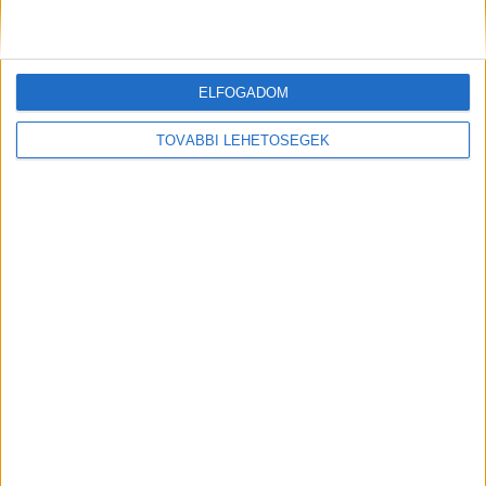
Megérkezett a legendás Louvre-gyűjtemény a
Samsung Art Store-ba
ELFOGADOM
Digital Center
2026. július 23.
A párizsi Louvre gyűjteményének 34 új műalkotása most
TOVÁBBI LEHETŐSÉGEK
először csatlakozik a Samsung Art Store-hoz. Ezzel a
világ egyik leghíresebb múzeumának összesen már 51
remekműve elérhető a Samsung Electronics platformján
világszerte. A kollekció része Leonardo...