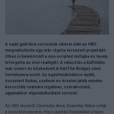
A saját gyártású sorozatok sikerei után az HBO
megvalósította egy már régóta tervezett projektjét:
itthon is belekóstolt a non-scripted műfajba és tavaly
leforgatta az első realityjét. A választás a külföldön
már ismert és közkedvelt A híd (The Bridge) című
formátumra esett. Az együttműködésre épülő,
összetett fizikai, szellemi és érzelmi játék minden
korosztály számára izgalmas, szórakoztató,
ugyanakkor elgondolkodtató sorozat.
Az HBO részéről Závorszky Anna, Szalontay Mária voltak
a sorozat producerei, míg a gyártási feladatokat a hazai