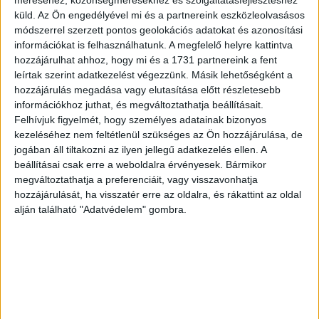
méréséhez, közönségmérésekhez és szolgáltatásfejlesztéshez
küld.
Az Ön engedélyével mi és a partnereink eszközleolvasásos
módszerrel szerzett pontos geolokációs adatokat és azonosítási
információkat is felhasználhatunk. A megfelelő helyre kattintva
hozzájárulhat ahhoz, hogy mi és a 1731 partnereink a fent
leírtak szerint adatkezelést végezzünk. Másik lehetőségként a
hozzájárulás megadása vagy elutasítása előtt részletesebb
információkhoz juthat, és megváltoztathatja beállításait.
Felhívjuk figyelmét, hogy személyes adatainak bizonyos
kezeléséhez nem feltétlenül szükséges az Ön hozzájárulása, de
jogában áll tiltakozni az ilyen jellegű adatkezelés ellen. A
Ezekkel a kihívásokkal küzdenek a távközlési cégek
beállításai csak erre a weboldalra érvényesek. Bármikor
megváltoztathatja a preferenciáit, vagy visszavonhatja
hozzájárulását, ha visszatér erre az oldalra, és rákattint az oldal
alján található "Adatvédelem" gombra.