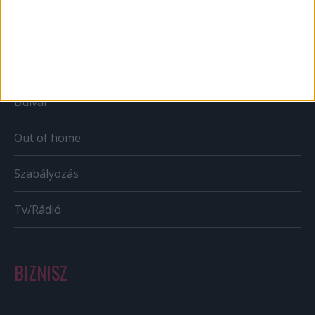
Mobil
Karrier
Bulvár
Out of home
Szabályozás
Tv/Rádió
BIZNISZ