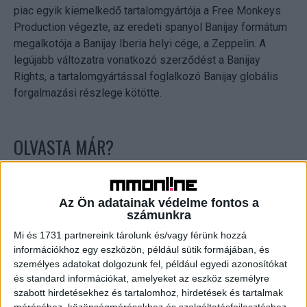
piac egyik kiemelkedő tartalomgyártója a Free Monkeys
Production végezte, az eredeti spanyol Banijay formátum
megalkotója a Banijay Iberia helyi cége, a Zeppelin. A
legújabb változatra vonatkozó szerződést a Banijay
Rights, a tartalomgyártással foglalkozó Banijay globális
forgalmazási részlege kötötte.
OLVASTA MÁR?
Az Ön adatainak védelme fontos a
számunkra
Mi és 1731 partnereink tárolunk és/vagy férünk hozzá
információkhoz egy eszközön, például sütik formájában, és
személyes adatokat dolgozunk fel, például egyedi azonosítókat
és standard információkat, amelyeket az eszköz személyre
szabott hirdetésekhez és tartalomhoz, hirdetések és tartalmak
Az agglomerációban is zuhannak az ingatlanárak