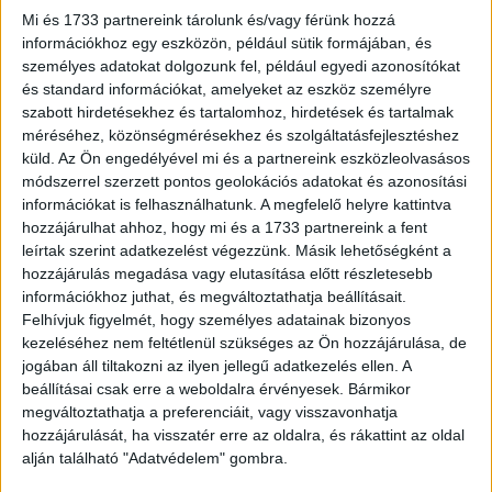
Vodafone 3G hálózatának teljes, a Yettel 3G hálózatának
Mi és 1733 partnereink tárolunk és/vagy férünk hozzá
pedig részleges lekapcsolására zökkenőmentesen,
információkhoz egy eszközön, például sütik formájában, és
fogyasztói panaszok nélkül kerülhetett sor 2022-2023-
személyes adatokat dolgozunk fel, például egyedi azonosítókat
ban.
és standard információkat, amelyeket az eszköz személyre
szabott hirdetésekhez és tartalomhoz, hirdetések és tartalmak
A készülékcsere-program stratégiai célkitűzéseivel
méréséhez, közönségmérésekhez és szolgáltatásfejlesztéshez
küld.
Az Ön engedélyével mi és a partnereink eszközleolvasásos
összhangban, a 3G-hálózatok kivezetése a hazai
módszerrel szerzett pontos geolokációs adatokat és azonosítási
lakossági készülékállomány korszerűsödése a
információkat is felhasználhatunk. A megfelelő helyre kattintva
következő években érdemben járulhat hozzá a
hozzájárulhat ahhoz, hogy mi és a 1733 partnereink a fent
frekvenciakészlet hatékonyabb kihasználásához, az 5G
leírtak szerint adatkezelést végezzünk. Másik lehetőségként a
terjedéséhez, a mobilinternet szolgáltatásválaszték és -
hozzájárulás megadása vagy elutasítása előtt részletesebb
minőség javulásához.
információkhoz juthat, és megváltoztathatja beállításait.
Felhívjuk figyelmét, hogy személyes adatainak bizonyos
kezeléséhez nem feltétlenül szükséges az Ön hozzájárulása, de
Mindezek mellett az NMHH a készülékcsere-program
jogában áll tiltakozni az ilyen jellegű adatkezelés ellen. A
fontos hozadékának tarja azt is, hogy a támogatási
beállításai csak erre a weboldalra érvényesek. Bármikor
konstrukció a mobilszolgáltatók, az elektronikai áruházak,
megváltoztathatja a preferenciáit, vagy visszavonhatja
és az államigazgatási szereplők példaértékű
hozzájárulását, ha visszatér erre az oldalra, és rákattint az oldal
kommunikációs, stratégiai és informatikai
alján található "Adatvédelem" gombra.
együttműködése mellett valósult meg, amely a hazai