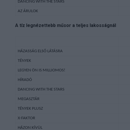
DANCING WITH THE STARS
AZ ÁRULOK
A tíz legnézettebb műsor a teljes lakosságnál
HÁZASSÁG ELSŐ LÁTÁSRA
TÉNYEK
LEGYEN ÖN IS MILLIOMOS!
HÍRADÓ
DANCING WITH THE STARS
MEGASZTÁR
TÉNYEK PLUSZ
X-FAKTOR
HÁZON KÍVÜL