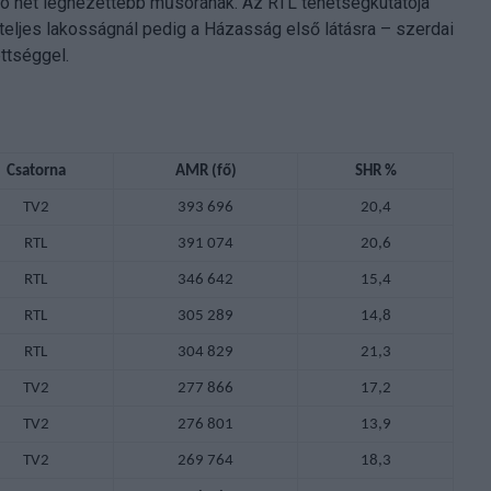
ló hét legnézettebb műsorának. Az RTL tehetségkutatója
eljes lakosságnál pedig a Házasság első látásra – szerdai
ttséggel.
Csatorna
AMR (fő)
SHR %
TV2
393 696
20,4
RTL
391 074
20,6
RTL
346 642
15,4
RTL
305 289
14,8
RTL
304 829
21,3
TV2
277 866
17,2
TV2
276 801
13,9
TV2
269 764
18,3