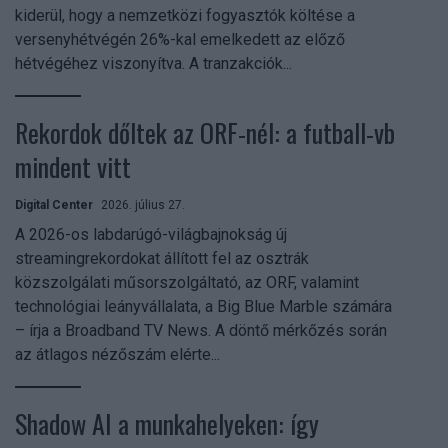
kiderül, hogy a nemzetközi fogyasztók költése a
versenyhétvégén 26%-kal emelkedett az előző
hétvégéhez viszonyítva. A tranzakciók...
Rekordok dőltek az ORF-nél: a futball-vb
mindent vitt
Digital Center
2026. július 27.
A 2026-os labdarúgó-világbajnokság új
streamingrekordokat állított fel az osztrák
közszolgálati műsorszolgáltató, az ORF, valamint
technológiai leányvállalata, a Big Blue Marble számára
– írja a Broadband TV News. A döntő mérkőzés során
az átlagos nézőszám elérte...
Shadow AI a munkahelyeken: így