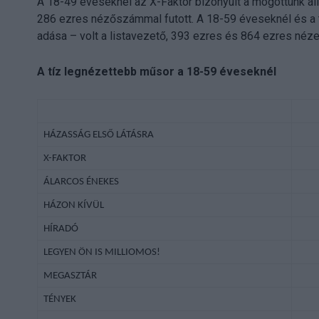
A 18-49 éveseknél az X-Faktor bizonyult a mögöttünk ál
286 ezres nézőszámmal futott. A 18-59 éveseknél és a t
adása – volt a listavezető, 393 ezres és 864 ezres néze
A tíz legnézettebb műsor a 18-59 éveseknél
HÁZASSÁG ELSŐ LÁTÁSRA
X-FAKTOR
ÁLARCOS ÉNEKES
HÁZON KÍVÜL
HÍRADÓ
LEGYEN ÖN IS MILLIOMOS!
MEGASZTÁR
TÉNYEK