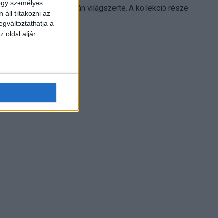
hogy személyes
Electronics platformján világszerte. A kollekció része
áll tiltakozni az
Leonardo...
egváltoztathatja a
z oldal alján