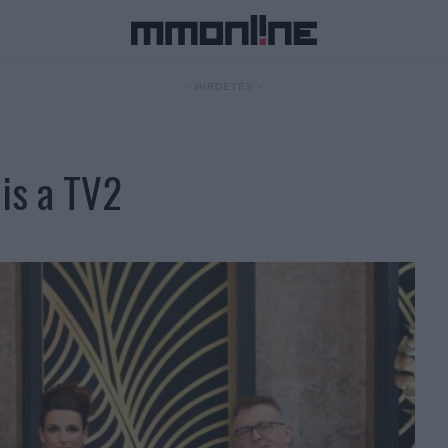
- HIRDETÉS -
 is a TV2