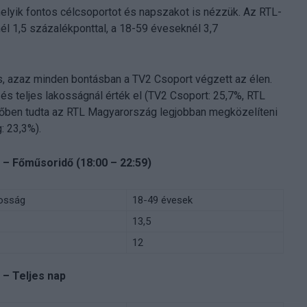
elyik fontos célcsoportot és napszakot is nézzük. Az RTL-
l 1,5 százalékponttal, a 18-59 éveseknél 3,7
 is, azaz minden bontásban a TV2 Csoport végzett az élen.
s teljes lakosságnál érték el (TV2 Csoport: 25,7%, RTL
őben tudta az RTL Magyarország legjobban megközelíteni
: 23,3%).
 – Főműsoridő (18:00 – 22:59)
kosság
18-49 évesek
13,5
12
 – Teljes nap