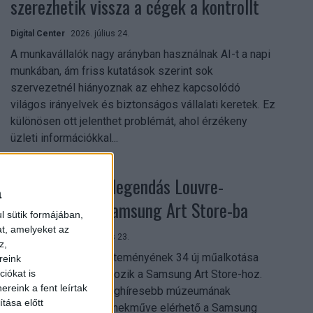
szerezhetik vissza a cégek a kontrollt
Digital Center
2026. július 24.
A munkavállalók nagy arányban használnak AI-t a napi
munkában, ám friss kutatások szerint sok
szervezetnél hiányoznak az ehhez kapcsolódó
világos irányelvek és biztonságos vállalati keretek. Ez
különösen ott jelenthet problémát, ahol érzékeny
üzleti információkkal...
Megérkezett a legendás Louvre-
a
gyűjtemény a Samsung Art Store-ba
l sütik formájában,
at, amelyeket az
Digital Center
2026. július 23.
z,
A párizsi Louvre gyűjteményének 34 új műalkotása
reink
most először csatlakozik a Samsung Art Store-hoz.
iókat is
reink a fent leírtak
Ezzel a világ egyik leghíresebb múzeumának
tása előtt
összesen már 51 remekműve elérhető a Samsung