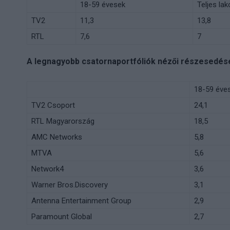
18-59 évesek
Teljes la
TV2
11,3
13,8
RTL
7,6
7
A legnagyobb csatornaportfóliók nézői részesedése 
18-59 éve
TV2 Csoport
24,1
RTL Magyarország
18,5
AMC Networks
5,8
MTVA
5,6
Network4
3,6
Warner Bros.Discovery
3,1
Antenna Entertainment Group
2,9
Paramount Global
2,7