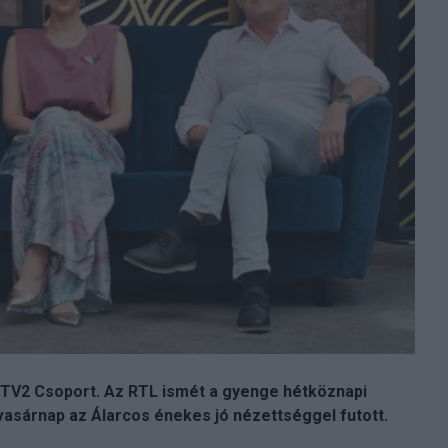
a TV2 Csoport. Az RTL ismét a gyenge hétköznapi
asárnap az Álarcos énekes jó nézettséggel futott.