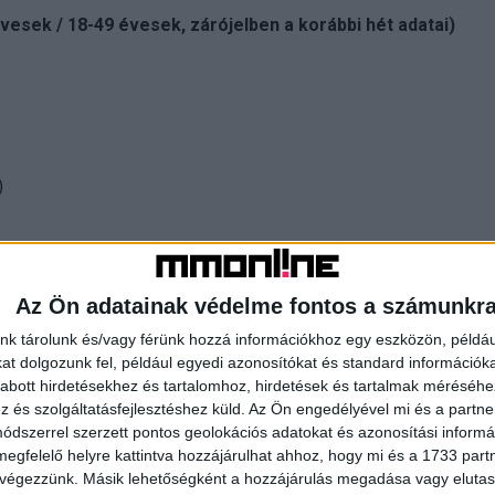
esek / 18-49 évesek, zárójelben a korábbi hét adatai)
)
Az Ön adatainak védelme fontos a számunkr
nk tárolunk és/vagy férünk hozzá információkhoz egy eszközön, példáu
t dolgozunk fel, például egyedi azonosítókat és standard információk
abott hirdetésekhez és tartalomhoz, hirdetések és tartalmak méréséhe
z RTL Híradónak, mint a Tényeknek. A hétköznap estéken
és szolgáltatásfejlesztéshez küld.
Az Ön engedélyével mi és a partne
azaz taroltak a TV2 produkciói. A Házasság első látásra
dszerrel szerzett pontos geolokációs adatokat és azonosítási informác
Milliomos pedig a Konyhafőnököt. Utóbbi két műsor heti
megfelelő helyre kattintva hozzájárulhat ahhoz, hogy mi és a 1733 partne
 végezzünk. Másik lehetőségként a hozzájárulás megadása vagy elutasí
oportjánál) közel 10 százalékpontot tett ki a differencia.