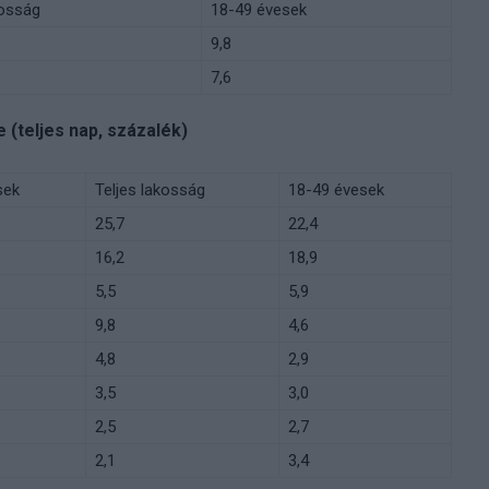
kosság
18-49 évesek
9,8
7,6
(teljes nap, százalék)
sek
Teljes lakosság
18-49 évesek
25,7
22,4
16,2
18,9
5,5
5,9
9,8
4,6
4,8
2,9
3,5
3,0
2,5
2,7
2,1
3,4