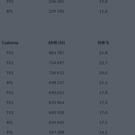
TV2
236 565
12,0
RTL
229 190
11,6
Csatorna
AMR (fő)
SHR %
TV2
864 787
21,8
TV2
754 497
22,7
TV2
726 612
24,0
RTL
698 237
21,2
TV2
690 021
17,8
TV2
670 964
17,3
TV2
640 920
17,0
RTL
639 645
17,5
RTL
597 288
14,1