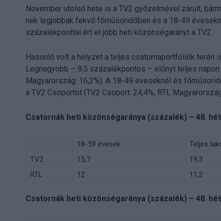
November utolsó hete is a TV2 győzelmével zárult, bárm
nek legjobbak fekvő főműsoridőben és a 18-49 évesekné
százalékponttal ért el jobb heti közönségarányt a TV2.
Hasonló volt a helyzet a teljes csatornaportfóliók terén
Legnagyobb – 9,5 százalékpontos – előnyt teljes napon é
Magyarország: 16,2%). A 18-49 éveseknél és főműsorid
a TV2 Csoportot (TV2 Csoport: 24,4%, RTL Magyarország
Csatornák heti közönségaránya (százalék) – 48. hét
18-59 évesek
Teljes la
TV2
15,7
19,3
RTL
12
11,2
Csatornák heti közönségaránya (százalék) – 48. hét