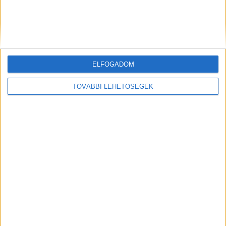
Hírlevél
ELFOGADOM
feliratkozás
TOVÁBBI LEHETŐSÉGEK
Iratkozz fel napi hírlevelünkre és kerülj képbe a média, az
ügynökségi és a reklám világ legfontosabb híreivel.
Email cím
*
Vezetéknév
*
Keresztnév
*