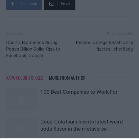
Facebook
Email
Előző cikk
Következő cikk
Court’s Biometrics Ruling
Pécsre is megérkezett az új
Poses Billion Dollar Risk to
fizetési lehetőség
Facebook, Google
KAPCSOLÓDÓ CIKKEK
MORE FROM AUTHOR
100 Best Companies to Work For
Coca-Cola launches its latest weird
soda flavor in the metaverse