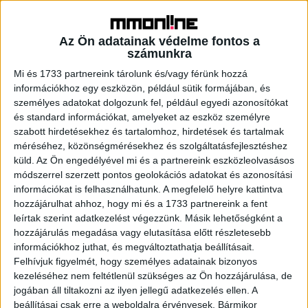
Fashion Startup Shein Raising Funds at
Az Ön adatainak védelme fontos a
$100 Billion Value
számunkra
Mi és 1733 partnereink tárolunk és/vagy férünk hozzá
információkhoz egy eszközön, például sütik formájában, és
személyes adatokat dolgozunk fel, például egyedi azonosítókat
és standard információkat, amelyeket az eszköz személyre
szabott hirdetésekhez és tartalomhoz, hirdetések és tartalmak
méréséhez, közönségmérésekhez és szolgáltatásfejlesztéshez
küld.
Az Ön engedélyével mi és a partnereink eszközleolvasásos
módszerrel szerzett pontos geolokációs adatokat és azonosítási
információkat is felhasználhatunk. A megfelelő helyre kattintva
hozzájárulhat ahhoz, hogy mi és a 1733 partnereink a fent
A RADIOCAFÉN
leírtak szerint adatkezelést végezzünk. Másik lehetőségként a
hozzájárulás megadása vagy elutasítása előtt részletesebb
információkhoz juthat, és megváltoztathatja beállításait.
Felhívjuk figyelmét, hogy személyes adatainak bizonyos
kezeléséhez nem feltétlenül szükséges az Ön hozzájárulása, de
jogában áll tiltakozni az ilyen jellegű adatkezelés ellen. A
beállításai csak erre a weboldalra érvényesek. Bármikor