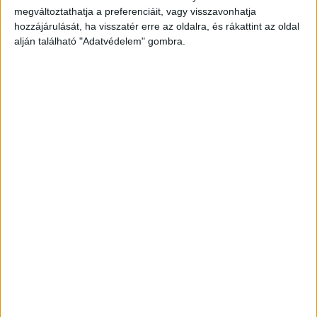
megváltoztathatja a preferenciáit, vagy visszavonhatja
hozzájárulását, ha visszatér erre az oldalra, és rákattint az oldal
alján található "Adatvédelem" gombra.
Korábbi adások
A rovat támogatói:
Még több podcast