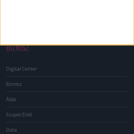
Szabályozás
Tv/Rádió
BIZNISZ
Digital Center
Biznisz
Állás
SzuperZöld
Data