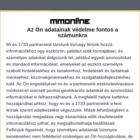
KAPCSOLÓDÓ CIKKEK
MORE FROM AUTHOR
100 Best Companies to Work For
Az Ön adatainak védelme fontos a
számunkra
Mi és 1733 partnereink tárolunk és/vagy férünk hozzá
információkhoz egy eszközön, például sütik formájában, és
Coca-Cola launches its latest weird
személyes adatokat dolgozunk fel, például egyedi azonosítókat
soda flavor in the metaverse
és standard információkat, amelyeket az eszköz személyre
szabott hirdetésekhez és tartalomhoz, hirdetések és tartalmak
méréséhez, közönségmérésekhez és szolgáltatásfejlesztéshez
küld.
Az Ön engedélyével mi és a partnereink eszközleolvasásos
Fashion Startup Shein Raising Funds at
módszerrel szerzett pontos geolokációs adatokat és azonosítási
$100 Billion Value
információkat is felhasználhatunk. A megfelelő helyre kattintva
hozzájárulhat ahhoz, hogy mi és a 1733 partnereink a fent
leírtak szerint adatkezelést végezzünk. Másik lehetőségként a
hozzájárulás megadása vagy elutasítása előtt részletesebb
információkhoz juthat, és megváltoztathatja beállításait.
Felhívjuk figyelmét, hogy személyes adatainak bizonyos
kezeléséhez nem feltétlenül szükséges az Ön hozzájárulása, de