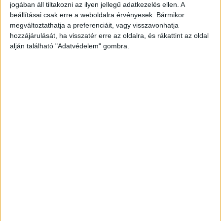
jogában áll tiltakozni az ilyen jellegű adatkezelés ellen. A
beállításai csak erre a weboldalra érvényesek. Bármikor
megváltoztathatja a preferenciáit, vagy visszavonhatja
hozzájárulását, ha visszatér erre az oldalra, és rákattint az oldal
alján található "Adatvédelem" gombra.
A RADIOCAFÉN
Korábbi adások
A rovat támogatói: