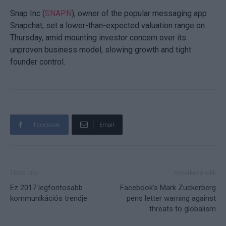
Snap Inc (
SNAP.N
), owner of the popular messaging app
Snapchat, set a lower-than-expected valuation range on
Thursday, amid mounting investor concern over its
unproven business model, slowing growth and tight
founder control.
Facebook
Email
Előző cikk
Következő cikk
Ez 2017 legfontosabb
Facebook’s Mark Zuckerberg
kommunikációs trendje
pens letter warning against
threats to globalism