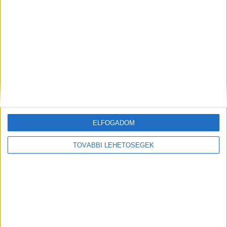
munkában, ám friss kutatások szerint sok szervezetnél
hiányoznak az ehhez kapcsolódó világos irányelvek és
biztonságos vállalati keretek. Ez különösen ott jelenthet
problémát, ahol érzékeny üzleti információkkal...
ELFOGADOM
TOVÁBBI LEHETŐSÉGEK
Hírlevél
feliratkozás