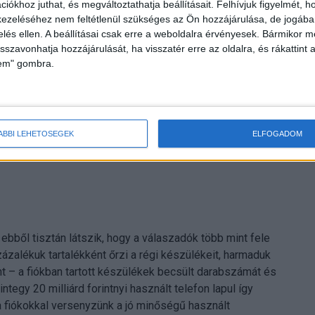
iókhoz juthat, és megváltoztathatja beállításait.
Felhívjuk figyelmét, 
ezeléséhez nem feltétlenül szükséges az Ön hozzájárulása, de jogában 
zelés ellen. A beállításai csak erre a weboldalra érvényesek. Bármikor m
isszavonhatja hozzájárulását, ha visszatér erre az oldalra, és rákattint a
lem" gombra.
8 GB-os alapváltozaté, az iPhone 15 Pro Max esetében
 128 GB-os kiadás. A mai eladási árak a Rejoy aktuális,
ÁBBI LEHETŐSÉGEK
ELFOGADOM
l - a felkínált ár a készülék pontos állapotától függően
 ebből tisztán látszik, hogy a válaszadók több mint fele
ázalékuk tartalékként őrzi a régi készülékeit, harmaduk
t – a fiókban tartott készülékek becsült darabszámát és
egy 20 milliárd forintnyi használt telefon lapul így
a fiókokkal versenyzünk a jó minőségű használt