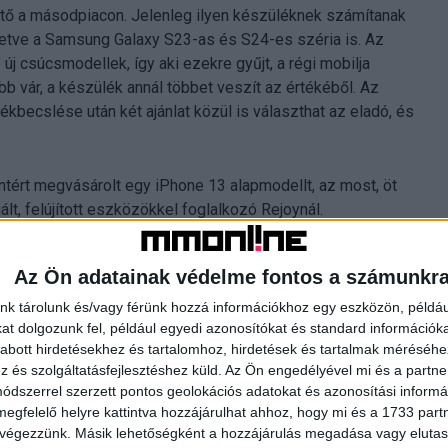
ető a másodpiacon. Jelenleg ilyen készüléknek számítanak
lletve a Samsung Galaxy S23-as és S24-es széria is. Az
j csúcsmodellek, így aki ezekre gyűjt, a régi mobilja
bb vár, a készülék annál többet veszít az értékéből. Az
kbecslése után két ajánlat közül is választhat az eladó, és
ntért megvásárolt egy iPhone 13 alapmodellt, az most, öt
ált, felújított eszközökkel foglalkozó Rejoynál.
adási ára:
Az Ön adatainak védelme fontos a számunkr
nk tárolunk és/vagy férünk hozzá információkhoz egy eszközön, példáu
t dolgozunk fel, például egyedi azonosítókat és standard információk
abott hirdetésekhez és tartalomhoz, hirdetések és tartalmak méréséhe
és szolgáltatásfejlesztéshez küld.
Az Ön engedélyével mi és a partne
dszerrel szerzett pontos geolokációs adatokat és azonosítási informác
megfelelő helyre kattintva hozzájárulhat ahhoz, hogy mi és a 1733 partne
 végezzünk. Másik lehetőségként a hozzájárulás megadása vagy elutasí