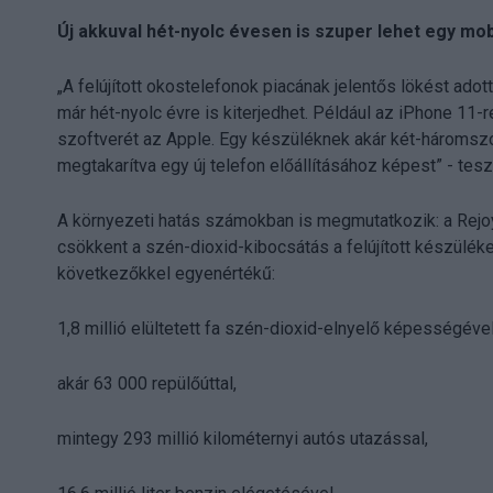
Új akkuval hét-nyolc évesen is szuper lehet egy mob
„A felújított okostelefonok piacának jelentős lökést ad
már hét-nyolc évre is kiterjedhet. Például az iPhone 11-re
szoftverét az Apple. Egy készüléknek akár két-háromszor
megtakarítva egy új telefon előállításához képest” - te
A környezeti hatás számokban is megmutatkozik: a Rejo
csökkent a szén-dioxid-kibocsátás a felújított készül
következőkkel egyenértékű:
1,8 millió elültetett fa szén-dioxid-elnyelő képességével
akár 63 000 repülőúttal,
mintegy 293 millió kilométernyi autós utazással,