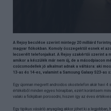
A Rejoy becslése szerint mintegy 20 milliárd forintn
magyar fiókokban. Komoly összegektől esnek el azok
lecserélt telefonjaikat. A Rejoy szakértői szerint a
amikor a készülék már nem új, de a másodpiacon mé
csúcsmodellek jó alkalmat adnak a váltásra: aki most 
13-as és 14-es, valamint a Samsung Galaxy S23-as sz
Egy újonnan megvett androidos okostelefon akár havi 4 
értékéből minden egyes hónapban, ezért korántsem mind
valaki a fiókjában porosodni, hiszen így az éves értékve
Egy tipikus vásárló anyagilag akkor jöhet ki a legjobban