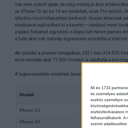
már nem számít újnak, de még mindig jó áron értékesíth
az iPhone 13-as és 14-es modellek, ezek Pro verziói, i
időzítés most kifejezetten kedvező: ősszel érkeznek az ú
eladásával egészítheti ki a keretét – ráadásul minél tová
eladási folyamat egyszerű: a Rejoy két-három perces érté
a futár akár már másnap ingyenesen elszállítja a telefont.
Aki például a premier hónapjában, 2021-ben 334 970 fori
évvel később akár 77 000 forintért is eladhatja a bevizsg
A legkeresettebb modellek bevezető ára és mai Rejoy-el
Mi és 1733 partnerei
és személyes adatoka
eszköz személyre sz
közönségmérésekhez 
eszközleolvasásos mó
felhasználhatunk. A 
szerint adatkezelést