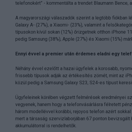
telefonokért” - kommentálta a trendet Blaumann Bence, a
A magyarországi válaszadók szerint a legtöbb fiókban 
Galaxy A- (27%), a Xiaomi- (23%), valamint a felsőkategó
típusokon kívül sokan (12%) őrizgetnek otthon iPhone 11
pedig Samsung (38%), Apple (27%) és Xiaomi (15%) márk
Ennyi évvel a premier után érdemes eladni egy tele
Néhány évvel ezelőtt a hazai ügyfelek a korosabb, nyomo
frissebb típusok adják az értékesítés zömét, mint az iP
közül pedig a Samsung Galaxy S23, S24-es típust keresi
Ügyfeleinek körében végzett felmérések eredményei sze
vegyenek, hanem hogy a telefonvásárlásra félretett pénz
három modellévvel korábbi, rejoyos telefon azért sokka
mert a társaság szervizlaborjában 67 ponton bevizsgált k
akkumulátorral is rendelhetők.