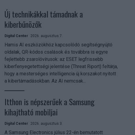
Új technikákkal támadnak a
kiberbűnözők
Digital Center
2026. augusztus 7.
Hamis AI eszközökhöz kapcsolódó segítségnyújtó
oldalak, QR-kódos csalások és továbbra is egyre
fejlettebb zsarolóvírusok: az ESET legfrissebb
kiberfenyegetettségi jelentése (Threat Riport) feltárja,
hogy a mesterséges intelligencia új korszakot nyitott
a kibertámadásokban. Az AI nemcsak...
Itthon is népszerűek a Samsung
kihajtható mobiljai
Digital Center
2026. augusztus 3.
A Samsung Electronics július 22-én bemutatott