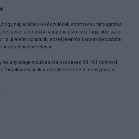
il
ott, hogy napjainkban e készülékek szoftveres támogatása
 hét évvel a boltokba kerülése után is ki fogja adni az új
 is új életet adhatunk, ezzel jelentős karbonkibocsátást
szi hozzá Blaumann Bence.
y és anyacége indulása óta összesen 38 161 tonnával
ékek forgalmazásának köszönhetően. Ez a mennyiség a
,