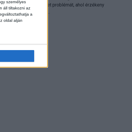
hogy személyes
különösen ott jelenthet problémát, ahol érzékeny
áll tiltakozni az
üzleti információkkal...
egváltoztathatja a
z oldal alján