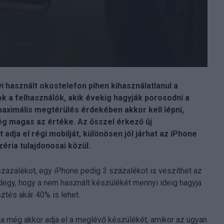
yi használt okostelefon pihen kihasználatlanul a
 a felhasználók, akik évekig hagyják porosodni a
 maximális megtérülés érdekében akkor kell lépni,
g magas az értéke. Az ősszel érkező új
adja el régi mobilját, különösen jól járhat az iPhone
éria tulajdonosai közül.
százalékot, egy iPhone pedig 3 százalékot is veszíthet az
egy, hogy a nem használt készülékét mennyi ideig hagyja
sztés akár 40% is lehet.
, ha még akkor adja el a meglévő készülékét, amikor az ugyan