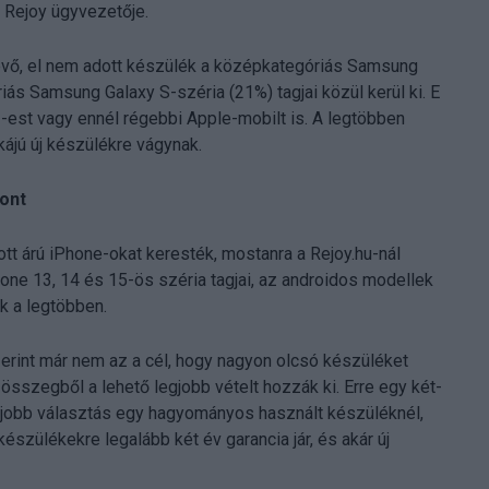
 Rejoy ügyvezetője.
lévő, el nem adott készülék a középkategóriás Samsung
riás Samsung Galaxy S-széria (21%) tagjai közül kerül ki. E
-est vagy ennél régebbi Apple-mobilt is. A legtöbben
ájú új készülékre vágynak.
font
tt árú iPhone-okat keresték, mostanra a Rejoy.hu-nál
hone 13, 14 és 15-ös széria tagjai, az androidos modellek
k a legtöbben.
rint már nem az a cél, hogy nagyon olcsó készüléket
összegből a lehető legjobb vételt hozzák ki. Erre egy két-
l jobb választás egy hagyományos használt készüléknél,
észülékekre legalább két év garancia jár, és akár új