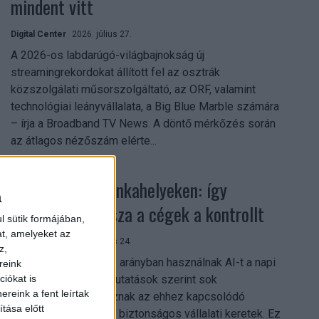
mindent vitt
Digital Center
2026. július 27.
A 2026-os labdarúgó-világbajnokság új
streamingrekordokat állított fel az osztrák
közszolgálati műsorszolgáltató, az ORF, valamint
technológiai leányvállalata, a Big Blue Marble számára
– írja a Broadband TV News. A döntő mérkőzés során
az átlagos nézőszám elérte...
Shadow AI a munkahelyeken: így
a
szerezhetik vissza a cégek a kontrollt
l sütik formájában,
at, amelyeket az
Digital Center
2026. július 24.
z,
A munkavállalók nagy arányban használnak AI-t a napi
reink
munkában, ám friss kutatások szerint sok
iókat is
reink a fent leírtak
szervezetnél hiányoznak az ehhez kapcsolódó
tása előtt
világos irányelvek és biztonságos vállalati keretek. Ez