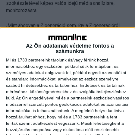
szókészletével képes valós idejű média analízisre,
monitorozásra.
„Mint ahogyan a Z generáció sem, így a Z generációról
alkotott vélemények sem homogének. Országonként, sőt,
csatornánként óriási különbségeket látunk a web
Az Ön adatainak védelme fontos a
hangjában, vagyis az internetezők generációról alkotott
számunkra
véleményében” – mondta Trunk Tamás, Z generáció
Mi és 1733 partnereink tárolunk és/vagy férünk hozzá
szakértő.
információkhoz egy eszközön, például sütik formájában, és
személyes adatokat dolgozunk fel, például egyedi azonosítókat
„Az elemzés lefedte a teljes magyar és osztrák internetet.
és standard információkat, amelyeket az eszköz személyre
Mintegy 15 online csatorna 2021-es említéseit vizsgáltuk
szabott hirdetésekhez és tartalomhoz, hirdetések és tartalmak
a kutatás keretében. A cikkek, blogok és fórumok mellett
méréséhez, közönségmérésekhez és szolgáltatásfejlesztéshez
küld.
Az Ön engedélyével mi és a partnereink eszközleolvasásos
nagy hangsúlyt fektettünk a social media, például a
módszerrel szerzett pontos geolokációs adatokat és azonosítási
Facebook, Twitter, Instagram felületek elemzésére is” –
információkat is felhasználhatunk. A megfelelő helyre kattintva
tette hozzá Sinka Gabriella, a Neticle marketingvezetője.
hozzájárulhat ahhoz, hogy mi és a 1733 partnereink a fent
leírtak szerint adatkezelést végezzünk. Másik lehetőségként a
Ausztria és Magyarország eredményei között több
hozzájárulás megadása vagy elutasítása előtt részletesebb