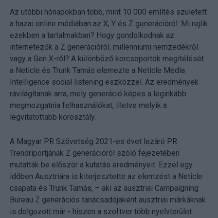
Az utóbbi hónapokban több, mint 10 000 említés született
a hazai online médiában az X, Y és Z generációról. Mi rejlik
ezekben a tartalmakban? Hogy gondolkodnak az
internetezők a Z generációról, millenniumi nemzedékről
vagy a Gen X-ről? A különböző korcsoportok megítélését
a Neticle és Trunk Tamás elemezte a Neticle Media
Intelligence social listening eszközzel. Az eredmények
rávilágítanak arra, mely generáció képes a leginkább
megmozgatnia felhasználókat, illetve melyik a
legvitatottabb korosztály.
A Magyar PR Szövetség 2021-es évet lezáró PR
Trendriportjának Z generációról szóló fejezetében
mutatták be először a kutatás eredményeit. Ezzel egy
időben Ausztriára is kiterjesztette az elemzést a Neticle
csapata és Trunk Tamás, – aki az ausztriai Campaigning
Bureau Z generációs tanácsadójaként ausztriai márkáknak
is dolgozott már - hiszen a szoftver több nyelvterület