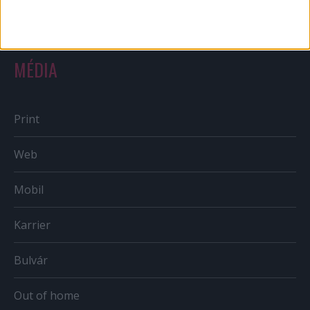
Országmárka
MÉDIA
Print
Web
Mobil
Karrier
Bulvár
Out of home