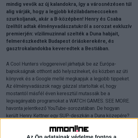
mindig vevők az új kalandokra, így a városnézésen túl
alig várják, hogy a legjobb kézilabdameccseken
szurkoljanak, akár a B-középben! Henry és Csaba
ízelítőt adtak élményvadászatukról a sorozat exkluzív
premierjén: vízilimuzinnal szelték a Duna habjait,
felmerészkedtek Budapest óriáskerekére, és
gasztrokalandokba keveredtek a Bestiában.
A Cool Hunters vloggereivel járhatjuk be az Európa-
bajnokságnak otthont adó helyszíneket, és közben az úti
könyvek és a Google mellé megkapjuk a legjobb tippeket.
Az élményvadászok nagy gázzal startoltak el, hogy
mostantól másfél éven keresztül mutassák be a
legvagányabb programokat a WATCH GAMES. SEE MORE.
havonta jelentkező YouTube-sorozatában. De hogyan
került Henry Kettner egy SUP-deszkán a Duna közepére?
És vajon elakadt a szava a nagydumás Magyarósi
Csabának egy 440 lóerős adrenalinbombán? Erről is
Az Ön adatainak védelme fontos a
meséltek a Cool Hunters premierjén.