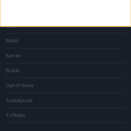
Print
Web
Mobil
Karrier
Bulvár
Out of home
Szabályozás
Tv/Rádió