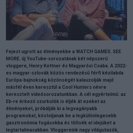
Fejest ugrott az élményekbe a WATCH GAMES. SEE
MORE. új YouTube-sorozatának két népszerű
vloggere, Henry Kettner és Magyarósi Csaba. A 2022-
es magyar-szlovák közös rendezésű férfi kézilabda
Európa-bajnokság közönségét kalauzolják majd
másfél éven keresztül a Cool Hunters névre
keresztelt videósorozatunkban. A cél egyértelmű: az
Eb-re érkező szurkolók is éljék át ezeket az
élményeket, próbálják ki a legvagányabb
programokat, kóstoljanak be a legkülönlegesebb
gasztronómia fogásokba és töltsék el idejüket a
legtartalmasabban. Vloggereink nagy világutazók,