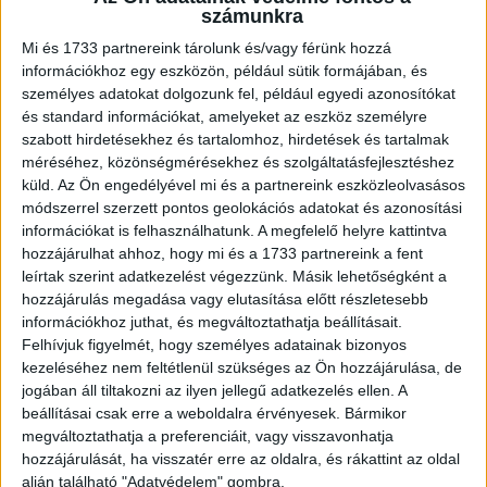
számunkra
Mi és 1733 partnereink tárolunk és/vagy férünk hozzá
„A sorozatban kiélhetem a sportimádatom és a vlogolás
információkhoz egy eszközön, például sütik formájában, és
élményét, ez a lehető legjobb kombináció. Utazó
személyes adatokat dolgozunk fel, például egyedi azonosítókat
vloggerként picit furcsa, hogy most nem a hazai
és standard információkat, amelyeket az eszköz személyre
követőimnek hozom el a külföldi, izgalmas desztinációkat,
szabott hirdetésekhez és tartalomhoz, hirdetések és tartalmak
hanem a nemzetközi közönségnek mutatom be a magyar
méréséhez, közönségmérésekhez és szolgáltatásfejlesztéshez
látványosságokat, érdekességeket. Olyan ez, mintha
küld.
Az Ön engedélyével mi és a partnereink eszközleolvasásos
módszerrel szerzett pontos geolokációs adatokat és azonosítási
turista lennék, picit én is újra felfedezem Magyarországot.
információkat is felhasználhatunk. A megfelelő helyre kattintva
A SUP-túra is újdonság volt nekem, hihetetlen élmény volt
hozzájárulhat ahhoz, hogy mi és a 1733 partnereink a fent
lecsorogni a naplementében a Dunán, háttérben a
leírtak szerint adatkezelést végezzünk. Másik lehetőségként a
Parlamenttel” – mondta a Youtube-on és az Instagramon
hozzájárulás megadása vagy elutasítása előtt részletesebb
több mint 200 ezer követővel bíró Henry Kettner, akinek a
információkhoz juthat, és megváltoztathatja beállításait.
Cool Hunters premierjén is izgalmas kalandokban volt
Felhívjuk figyelmét, hogy személyes adatainak bizonyos
része.
kezeléséhez nem feltétlenül szükséges az Ön hozzájárulása, de
jogában áll tiltakozni az ilyen jellegű adatkezelés ellen. A
beállításai csak erre a weboldalra érvényesek. Bármikor
„Amikor elmész egy sajtóeseményre, egyáltalán nem erre
megváltoztathatja a preferenciáit, vagy visszavonhatja
gondolsz, mint ami itt várt ránk. Nem az történt, ami
hozzájárulását, ha visszatér erre az oldalra, és rákattint az oldal
általában: leülünk valahová és tíz perc alatt ledarálnak
alján található "Adatvédelem" gombra.