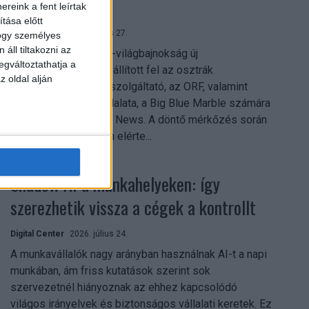
mindent vitt
reink a fent leírtak
tása előtt
Digital Center
2026. július 27.
hogy személyes
áll tiltakozni az
A 2026-os labdarúgó-világbajnokság új
egváltoztathatja a
streamingrekordokat állított fel az osztrák
z oldal alján
közszolgálati műsorszolgáltató, az ORF, valamint
technológiai leányvállalata, a Big Blue Marble számára
– írja a Broadband TV News. A döntő mérkőzés során
az átlagos nézőszám elérte...
Shadow AI a munkahelyeken: így
szerezhetik vissza a cégek a kontrollt
Digital Center
2026. július 24.
A munkavállalók nagy arányban használnak AI-t a napi
munkában, ám friss kutatások szerint sok
szervezetnél hiányoznak az ehhez kapcsolódó
világos irányelvek és biztonságos vállalati keretek. Ez