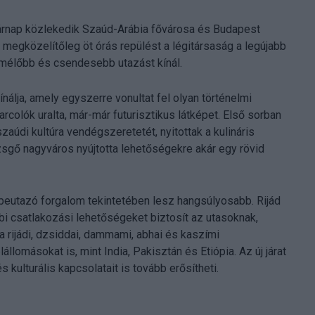
sárnap közlekedik Szaúd-Arábia fővárosa és Budapest
megközelítőleg öt órás repülést a légitársaság a legújabb
ímélőbb és csendesebb utazást kínál.
álja, amely egyszerre vonultat fel olyan történelmi
arcolók uralta, már-már futurisztikus látképet. Első sorban
zaúdi kultúra vendégszeretetét, nyitottak a kulináris
sgő nagyváros nyújtotta lehetőségekre akár egy rövid
beutazó forgalom tekintetében lesz hangsúlyosabb. Rijád
bbi csatlakozási lehetőségeket biztosít az utasoknak,
a rijádi, dzsiddai, dammami, abhai és kaszími
lomásokat is, mint India, Pakisztán és Etiópia. Az új járat
s kulturális kapcsolatait is tovább erősítheti.