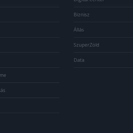
Biznisz
Állás
SzuperZöld
Data
ome
zás