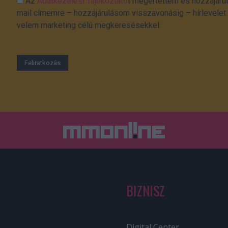
Az
Adatkezelési Tájékoztató
t megértettem és hozzájárul
mail címemre – hozzájárulásom visszavonásig – hírlevelet k
velem marketing célú megkeresésekkel.
BIZNISZ
Digital Center