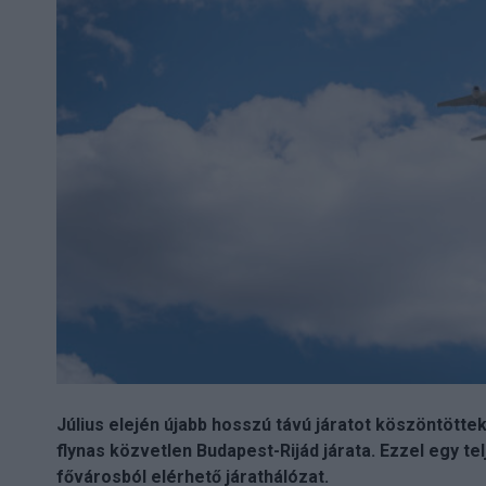
Július elején újabb hosszú távú járatot köszöntötte
flynas közvetlen Budapest-Rijád járata. Ezzel egy te
fővárosból elérhető járathálózat.