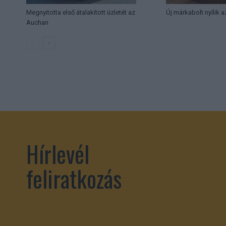
Megnyitotta első átalakított üzletét az
Új márkabolt nyílik 
Auchan
Hírlevél
feliratkozás