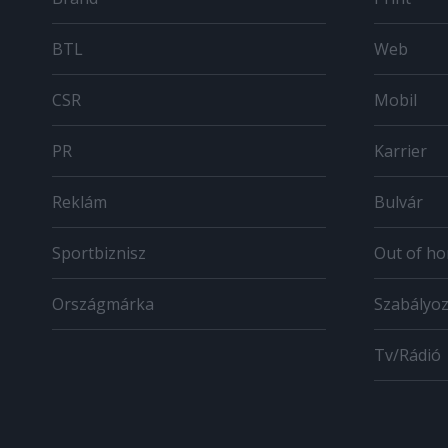
BTL
Web
CSR
Mobil
PR
Karrier
Reklám
Bulvár
Sportbiznisz
Out of h
Országmárka
Szabályo
Tv/Rádió