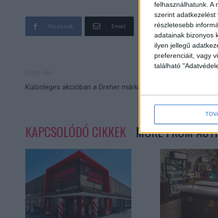
felhasználhatunk. A 
szerint adatkezelést
részletesebb informác
Facebook
Email
adatainak bizonyos k
ilyen jellegű adatke
preferenciáit, vagy v
található "Adatvéde
Előző cikk
Különleges akcióban a Dreher márkája
TOV
KAPCSOLÓDÓ CIKKEK
MORE FROM AUT