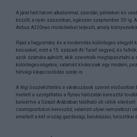
A járat heti három alkalommal, szerdán, pénteken és va
között, a nyári szezonban, egészen szeptember 30-ig. A 
Airbus A320neo modellekkel teljesíti, amely környezetk
Rijád a hagyomány és a modernitás különleges elegyét kín
kincseket, mint a 15. századi At-Turaif negyed, és felhők
azok számára ajánlott, akik szeretnék megtapasztalni a s
különlegességekre, valamint kíváncsiak egy modern, pez
hétvégi kikapcsolódás során is.
A légi összeköttetés a várakozások szerint elsősorban 
mellett a szolgáltatás a flynas hálózatán keresztül tová
beleértve a Szaúd-Arábiában található úti célok elérését 
csomópontokon keresztül, valamint olyan nemzetközi célál
emellett a két ország gazdasági, beruházási, turisztikai é