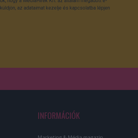
ok, hogy a MédiaHírek Kft. az általam megadott e-
üldjön, az adataimat kezelje és kapcsolatba lépjen
INFORMÁCIÓK
Marketing & Média magazin