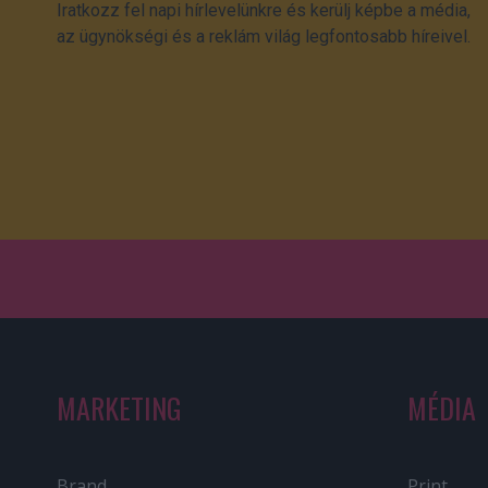
Iratkozz fel napi hírlevelünkre és kerülj képbe a média,
az ügynökségi és a reklám világ legfontosabb híreivel.
MARKETING
MÉDIA
Brand
Print