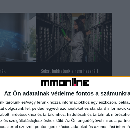
mák
Sokat bukhatunk a nem használt
mobilokkal
Az Ön adatainak védelme fontos a számunkr
nk tárolunk és/vagy férünk hozzá információkhoz egy eszközön, példáu
t dolgozunk fel, például egyedi azonosítókat és standard információk
ijád
turizmus
utazás
abott hirdetésekhez és tartalomhoz, hirdetések és tartalmak méréséhe
és szolgáltatásfejlesztéshez küld.
Az Ön engedélyével mi és a partne
dszerrel szerzett pontos geolokációs adatokat és azonosítási informác