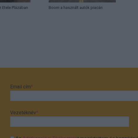
az Etele Plázában
Boom a használt autók piacán
Email cím
*
Vezetéknév
*