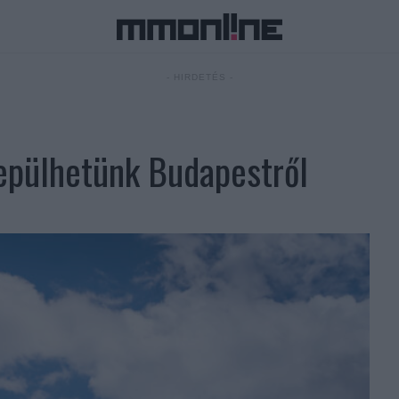
- HIRDETÉS -
epülhetünk Budapestről