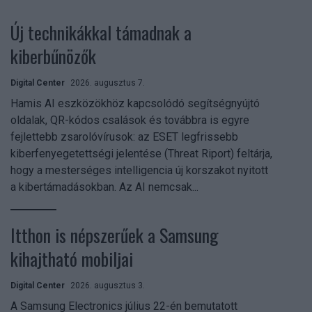
Új technikákkal támadnak a
kiberbűnözők
Digital Center
2026. augusztus 7.
Hamis AI eszközökhöz kapcsolódó segítségnyújtó
oldalak, QR-kódos csalások és továbbra is egyre
fejlettebb zsarolóvírusok: az ESET legfrissebb
kiberfenyegetettségi jelentése (Threat Riport) feltárja,
hogy a mesterséges intelligencia új korszakot nyitott
a kibertámadásokban. Az AI nemcsak...
Itthon is népszerűek a Samsung
kihajtható mobiljai
Digital Center
2026. augusztus 3.
A Samsung Electronics július 22-én bemutatott