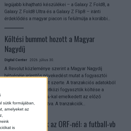
legújabb kihajtható készülékei – a Galaxy Z Fold8, a
Galaxy Z Fold8 Ultra és a Galaxy Z Flip8 – iránti
érdeklődés a magyar piacon is felülmúlja a korábbi...
Költési bummot hozott a Magyar
Nagydíj
Digital Center
2026. július 30.
A Revolut közleménye szerint a Magyar Nagydíj
hétvégéje jelentős növekedést mutat a fogyasztói
aktivitásban Budapest szerte. A tranzakciós adatokból
kiderül, hogy a nemzetközi fogyasztók költése a
a
versenyhétvégén 26%-kal emelkedett az előző
l sütik formájában,
hétvégéhez viszonyítva. A tranzakciók...
at, amelyeket az
z,
Rekordok dőltek az ORF-nél: a futball-vb
reink
iókat is