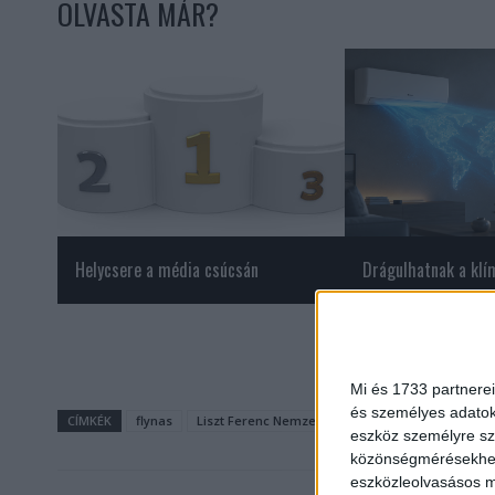
OLVASTA MÁR?
Helycsere a média csúcsán
Drágulhatnak a klí
Mi és 1733 partnerei
és személyes adatoka
CÍMKÉK
flynas
Liszt Ferenc Nemzetközi Repülőtér
repül
r
eszköz személyre sz
közönségmérésekhez 
eszközleolvasásos mó