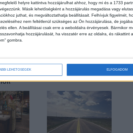
megfelelő helyre kattintva hozzájárulhat ahhoz, hogy mi és a 1733 partne
 végezzünk. Másik lehetőségként a hozzájárulás megadása vagy elutasí
iókhoz juthat, és megváltoztathatja beállításait.
Felhívjuk figyelmét, 
ezeléséhez nem feltétlenül szükséges az Ön hozzájárulása, de jogában 
zelés ellen. A beállításai csak erre a weboldalra érvényesek. Bármikor m
isszavonhatja hozzájárulását, ha visszatér erre az oldalra, és rákattint a
lem" gombra.
Következő cikk
Kettéosztja a globális munkaerőpiacot a mesterséges
intelligencia
ÁBBI LEHETŐSÉGEK
ELFOGADOM
HOR