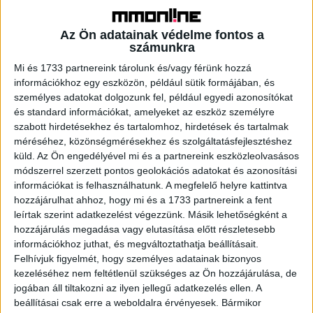
örökségének szerves része a hazai alapanyagok
alkalmazása: a sörgyár 100%-ban magyar árpát használ,
Az Ön adatainak védelme fontos a
és kiemelt figyelmet fordít a magyar komlótermesztés
számunkra
újjáélesztésére, felvirágoztatására az Ökumenikus
Mi és 1733 partnereink tárolunk és/vagy férünk hozzá
Segélyszervezettel elindított stratégiai együttműködés
információkhoz egy eszközön, például sütik formájában, és
keretében.
személyes adatokat dolgozunk fel, például egyedi azonosítókat
és standard információkat, amelyeket az eszköz személyre
„Mindig is fontosnak tartottuk, hogy felelősségteljesen
szabott hirdetésekhez és tartalomhoz, hirdetések és tartalmak
végezzük munkánkat abban a közösségben, ahol
méréséhez, közönségmérésekhez és szolgáltatásfejlesztéshez
működik. Ennek jegyében számos módon támogatjuk a
küld.
Az Ön engedélyével mi és a partnereink eszközleolvasásos
módszerrel szerzett pontos geolokációs adatokat és azonosítási
helyi gazdaságot és a beszállítókat, miközben stabil és
információkat is felhasználhatunk. A megfelelő helyre kattintva
változatos karrierlehetőségeket kínálunk a régióban
hozzájárulhat ahhoz, hogy mi és a 1733 partnereink a fent
élőknek. Emellett szoros kapcsolatot ápolunk a helyi
leírtak szerint adatkezelést végezzünk. Másik lehetőségként a
oktatási intézményekkel, és aktívan hozzájárulunk Sopron
hozzájárulás megadása vagy elutasítása előtt részletesebb
kulturális és sportéletéhez. A helyi közösségek mellett
információkhoz juthat, és megváltoztathatja beállításait.
országos szinten is segítjük a közösségi élményeket
Felhívjuk figyelmét, hogy személyes adatainak bizonyos
nyújtó események, fesztiválok és sportesemények
kezeléséhez nem feltétlenül szükséges az Ön hozzájárulása, de
jogában áll tiltakozni az ilyen jellegű adatkezelés ellen. A
létrejöttét, ezzel erősítve az összetartozás érzését
beállításai csak erre a weboldalra érvényesek. Bármikor
minden olyan közösségben, ahol jelen vagyunk” – mondta