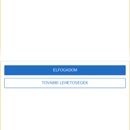
Még több podcast
DIGITAL CENTER
ELFOGADOM
TOVÁBBI LEHETŐSÉGEK
Molnár Martin jogsit szerez, Szilágyi Áron
kéziseknek szurkol
Digital Center
2026. augusztus 9.
A One Magyarország online videósorozatának második
évadában a támogatott sportolók és csapatok ismét
kilépnek a komfortzónájukból: vizsgáznak, meccset