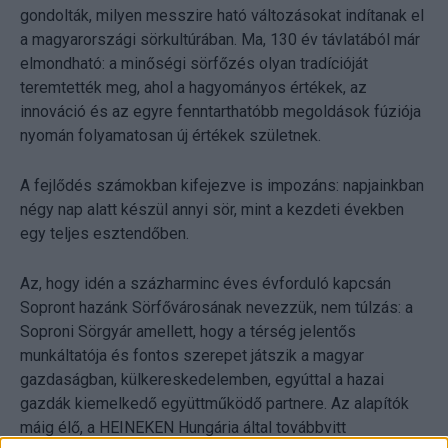
gondolták, milyen messzire ható változásokat indítanak el
a magyarországi sörkultúrában. Ma, 130 év távlatából már
elmondható: a minőségi sörfőzés olyan tradícióját
teremtették meg, ahol a hagyományos értékek, az
innováció és az egyre fenntarthatóbb megoldások fúziója
nyomán folyamatosan új értékek születnek.
A fejlődés számokban kifejezve is impozáns: napjainkban
négy nap alatt készül annyi sör, mint a kezdeti években
egy teljes esztendőben.
Az, hogy idén a százharminc éves évforduló kapcsán
Sopront hazánk Sörfővárosának nevezzük, nem túlzás: a
Soproni Sörgyár amellett, hogy a térség jelentős
munkáltatója és fontos szerepet játszik a magyar
gazdaságban, külkereskedelemben, egyúttal a hazai
gazdák kiemelkedő együttműködő partnere. Az alapítók
máig élő, a HEINEKEN Hungária által továbbvitt