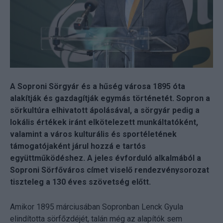
A Soproni Sörgyár és a hűség városa 1895 óta
alakítják és gazdagítják egymás történetét. Sopron a
sörkultúra elhivatott ápolásával, a sörgyár pedig a
lokális értékek iránt elkötelezett munkáltatóként,
valamint a város kulturális és sportéletének
támogatójaként járul hozzá e tartós
együttműködéshez. A jeles évforduló alkalmából a
Soproni Sörfőváros címet viselő rendezvénysorozat
tiszteleg a 130 éves szövetség előtt.
Amikor 1895 márciusában Sopronban Lenck Gyula
elindította sörfőzdéjét, talán még az alapítók sem