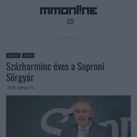
- HIRDETÉS -
Biznisz
Brand
Százharminc éves a Soproni
Sörgyár
2025. június 10.