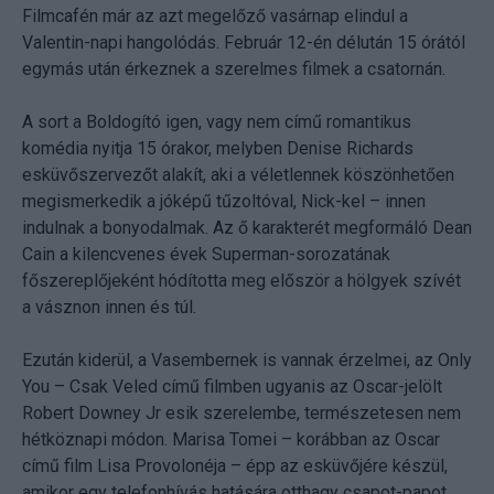
Filmcafén már az azt megelőző vasárnap elindul a
Valentin-napi hangolódás. Február 12-én délután 15 órától
egymás után érkeznek a szerelmes filmek a csatornán.
A sort a Boldogító igen, vagy nem című romantikus
komédia nyitja 15 órakor, melyben Denise Richards
esküvőszervezőt alakít, aki a véletlennek köszönhetően
megismerkedik a jóképű tűzoltóval, Nick-kel – innen
indulnak a bonyodalmak. Az ő karakterét megformáló Dean
Cain a kilencvenes évek Superman-sorozatának
főszereplőjeként hódította meg először a hölgyek szívét
a vásznon innen és túl.
Ezután kiderül, a Vasembernek is vannak érzelmei, az Only
You – Csak Veled című filmben ugyanis az Oscar-jelölt
Robert Downey Jr esik szerelembe, természetesen nem
hétköznapi módon. Marisa Tomei – korábban az Oscar
című film Lisa Provolonéja – épp az esküvőjére készül,
amikor egy telefonhívás hatására otthagy csapot-papot,