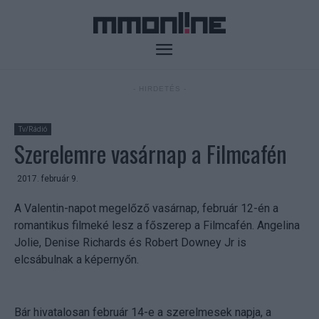
- HIRDETÉS -
Tv/Rádió
Szerelemre vasárnap a Filmcafén
2017. február 9.
A Valentin-napot megelőző vasárnap, február 12-én a
romantikus filmeké lesz a főszerep a Filmcafén. Angelina
Jolie, Denise Richards és Robert Downey Jr is
elcsábulnak a képernyőn.
Bár hivatalosan február 14-e a szerelmesek napja, a