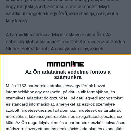
hogy megtalálja azt, akit a sors mellé rendelt. Majd
váratlanul megjelenik egy férfi, aki azt állítja, ő az, akit a
lány keres.
A harmadik a sorban a Muriel esküvője című film. Az
ebben nyújtott alakításáért Toni Collette színésznő Golden
Globe-jelölést kapott. A csúnyácska lány, akinek
rögeszméjévé vált az esküvő, fejest ugrik az
ismeretlenbe. Hawaii-ra szökik, és ott kezd új életet. A
happy end természetesen garantált.
Az Ön adatainak védelme fontos a
számunkra
A romantikus blok sztárparádéval zárul. A többek közt
Mi és 1733 partnereink tárolunk és/vagy férünk hozzá
Gillian Anderson, Angelina Jolie, Sean Connery és Ryan
információkhoz egy eszközön, például sütik formájában, és
Phillippe főszereplésével készült Szeress, ha tudsz!
személyes adatokat dolgozunk fel, például egyedi azonosítókat
és standard információkat, amelyeket az eszköz személyre
című filmben tizenegy los angelesi férfi és nő szála
szabott hirdetésekhez és tartalomhoz, hirdetések és tartalmak
bontakozik ki és fonódik össze.
méréséhez, közönségmérésekhez és szolgáltatásfejlesztéshez
küld.
Az Ön engedélyével mi és a partnereink eszközleolvasásos
Boldogító igen, vagy nem
módszerrel szerzett pontos geolokációs adatokat és azonosítási