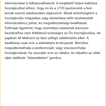
Bemutató: február 12. 15 óra
információkat is felhasználhatunk. A megfelelő helyre kattintva
hozzájárulhat ahhoz, hogy mi és a 1733 partnereink a fent
Only You – Csak Veled
leírtak szerint adatkezelést végezzünk. Másik lehetőségként a
hozzájárulás megadása vagy elutasítása előtt részletesebb
Bemutató: február 12. 16 óra 40 perc
információkhoz juthat, és megváltoztathatja beállításait.
Felhívjuk figyelmét, hogy személyes adatainak bizonyos
Muriel esküvője
kezeléséhez nem feltétlenül szükséges az Ön hozzájárulása, de
Bemutató: február 12. 18 óra 35 perc
jogában áll tiltakozni az ilyen jellegű adatkezelés ellen. A
beállításai csak erre a weboldalra érvényesek. Bármikor
Szeress, ha tudsz!
megváltoztathatja a preferenciáit, vagy visszavonhatja
Bemutató: február 12. 20 óra 30 perc
hozzájárulását, ha visszatér erre az oldalra, és rákattint az oldal
alján található "Adatvédelem" gombra.
CÍMKÉK
film
filmcafe
szerelem
Facebook
Email