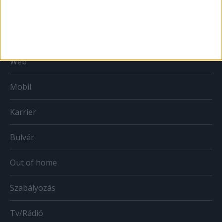
MÉDIA
Print
Web
Mobil
Karrier
Bulvár
Out of home
Szabályozás
Tv/Rádió