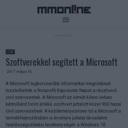
- HIRDETÉS -
CSR
Szoftverekkel segített a Microsoft
2017. május 18.
A Microsoft legkorszerűbb informatikai megoldásait
tesztelhették a Nonprofit Kapcsolati Napon a résztvevő
civil szervezetek. A Microsoft az elmúlt kilenc évben
kétmilliárd forint értékű szoftvert juttatott közel 900 hazai
civil szervezetnek. A kezdeményezésen túl a Microsoft a
termékfejlesztésben is érvényre juttatja társadalmi
felelősségvállalási tevékenységét: a Windows 10