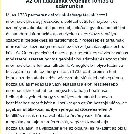
Az Ön adatainak védelme fontos a
oszthattunk ki a szervezeteknek. Ez nagyrészt a
számunkra
Microsoft adományainak köszönhető, de a legnagyobb
Mi és 1733 partnereink tárolunk és/vagy férünk hozzá
kereslet is ezen termékek iránt van. Mivel a
információkhoz egy eszközön, például sütik formájában, és
kezdeményezés már nem pusztán a közhasznú
személyes adatokat dolgozunk fel, például egyedi azonosítókat
szervezeteknek nyitott, egyre több civil vonódik be a
és standard információkat, amelyeket az eszköz személyre
programba és fejleszti IT eszközeit. A NIOK és a
szabott hirdetésekhez és tartalomhoz, hirdetések és tartalmak
támogatók elsődleges célja a civil szervezetek
méréséhez, közönségmérésekhez és szolgáltatásfejlesztéshez
munkájának könnyebbé, fenntarthatóbbá tétele.” – közölte
küld.
Az Ön engedélyével mi és a partnereink eszközleolvasásos
módszerrel szerzett pontos geolokációs adatokat és azonosítási
Gerencsér Balázs, a NIOK Alapítvány igazgatója.
információkat is felhasználhatunk. A megfelelő helyre kattintva
hozzájárulhat ahhoz, hogy mi és a 1733 partnereink a fent
A Civiltech Programban részt vevő Microsoft valamennyi
leírtak szerint adatkezelést végezzünk. Másik lehetőségként a
korszerű szoftverét (Office365, Azure, Windows 10, Office
hozzájárulás megadása vagy elutasítása előtt részletesebb
2016, Dynamics 365) igénybe vehetik a magyar nonprofit
információkhoz juthat, és megváltoztathatja beállításait.
szervezetek. Ezekhez két éven át szoftverfrissítési
Felhívjuk figyelmét, hogy személyes adatainak bizonyos
garancia is társul, így a programok legfrissebb verziói
kezeléséhez nem feltétlenül szükséges az Ön hozzájárulása, de
jogában áll tiltakozni az ilyen jellegű adatkezelés ellen. A
ingyenesen hozzáférhetők. Ezek mellett a civilek e-
beállításai csak erre a weboldalra érvényesek. Bármikor
learning tananyagokat, többnyelvű csomagokat és
megváltoztathatja a preferenciáit, vagy visszavonhatja
támogatást is kaphatnak rendszereik működtetéséhez.
hozzájárulását, ha visszatér erre az oldalra, és rákattint az oldal