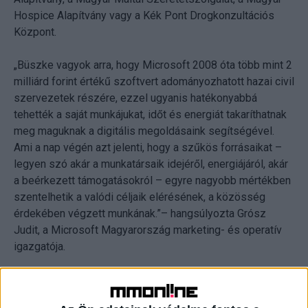
Hospice Alapítvány vagy a Kék Pont Drogkonzultációs
Központ.
„Büszke vagyok arra, hogy Microsoft 2008 óta több mint 2
milliárd forint értékű szoftvert adományozhatott hazai civil
szervezetek részére, ezzel ugyanis hatékonyabbá
tehették a saját munkájukat, időt és energiát takaríthatnak
meg maguknak a digitális megoldásaink segítségével.
Ami a nap végén azt jelenti, hogy a szűkös forrásaikat –
legyen szó akár a munkatársaik idejéről, energiájáról, akár
a beérkezett támogatásokról – egyre nagyobb mértékben
szentelhetik a valódi céljaik elérésének, a közösség
érdekében végzett munkának.”– hangsúlyozta Grósz
Judit, a Microsoft Magyarország marketing- és operatív
igazgatója.
„A CivilTech Program keretében már több mint 2,5 milliárd
forint piaci értékű szoftver- és hardveradományt