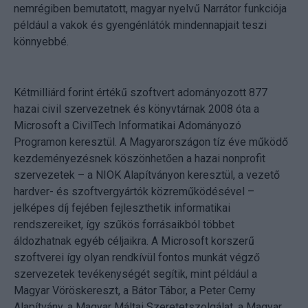
nemrégiben bemutatott, magyar nyelvű Narrátor funkciója
például a vakok és gyengénlátók mindennapjait teszi
könnyebbé.
Kétmilliárd forint értékű szoftvert adományozott 877
hazai civil szervezetnek és könyvtárnak 2008 óta a
Microsoft a CivilTech Informatikai Adományozó
Programon keresztül. A Magyarországon tíz éve működő
kezdeményezésnek köszönhetően a hazai nonprofit
szervezetek – a NIOK Alapítványon keresztül, a vezető
hardver- és szoftvergyártók közreműködésével –
jelképes díj fejében fejleszthetik informatikai
rendszereiket, így szűkös forrásaikból többet
áldozhatnak egyéb céljaikra. A Microsoft korszerű
szoftverei így olyan rendkívül fontos munkát végző
szervezetek tevékenységét segítik, mint például a
Magyar Vöröskereszt, a Bátor Tábor, a Peter Cerny
Alapítvány, a Magyar Máltai Szeretetszolgálat, a Magyar