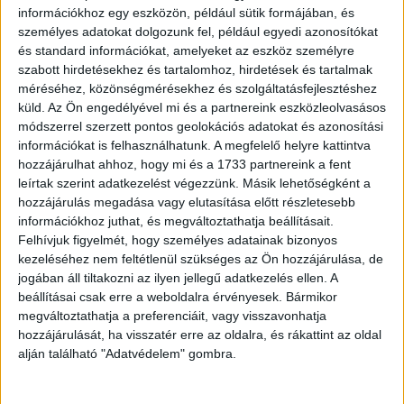
hozzájárulhat a nem halálos, korlátozott sérülés
információkhoz egy eszközön, például sütik formájában, és
okozására tervezett védelmi eszközök iránt folyamatosan
személyes adatokat dolgozunk fel, például egyedi azonosítókat
növekvő kereslet kiszolgálásához és új piaci
és standard információkat, amelyeket az eszköz személyre
szabott hirdetésekhez és tartalomhoz, hirdetések és tartalmak
lehetőségeket teremthet a hazai és régiós beszállítók
méréséhez, közönségmérésekhez és szolgáltatásfejlesztéshez
számára.
küld.
Az Ön engedélyével mi és a partnereink eszközleolvasásos
módszerrel szerzett pontos geolokációs adatokat és azonosítási
A több, mint 160 terméket gyártó CONDOR Non-Lethal
információkat is felhasználhatunk. A megfelelő helyre kattintva
Technologies a nem halálos védelmi eszközök
hozzájárulhat ahhoz, hogy mi és a 1733 partnereink a fent
fejlesztésének egyik nemzetközileg meghatározó
leírtak szerint adatkezelést végezzünk. Másik lehetőségként a
hozzájárulás megadása vagy elutasítása előtt részletesebb
szereplője. Termékportfóliójába egyebek mellett
információkhoz juthat, és megváltoztathatja beállításait.
gumilövedékek, könnygázgránátok, elektrosokk-eszközök
Felhívjuk figyelmét, hogy személyes adatainak bizonyos
és pirotechnikai termékek tartoznak. A vállalat több mint
kezeléséhez nem feltétlenül szükséges az Ön hozzájárulása, de
80 országban van jelen, és az Egyesült Arab Emírségek
jogában áll tiltakozni az ilyen jellegű adatkezelés ellen. A
vezető védelmi technológiai csoportja, az EDGE Group
beállításai csak erre a weboldalra érvényesek. Bármikor
PJSC tagvállalata.
megváltoztathatja a preferenciáit, vagy visszavonhatja
hozzájárulását, ha visszatér erre az oldalra, és rákattint az oldal
alján található "Adatvédelem" gombra.
OLVASTA MÁR?