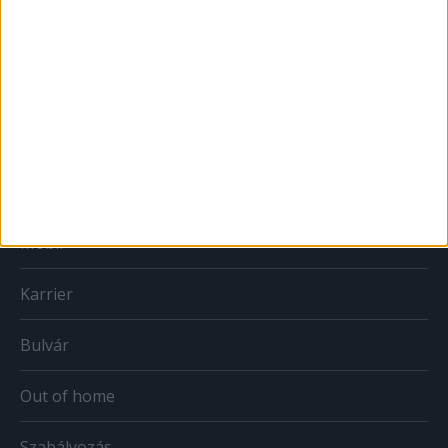
MÉDIA
Print
Web
Mobil
Karrier
Bulvár
Out of home
Szabályozás