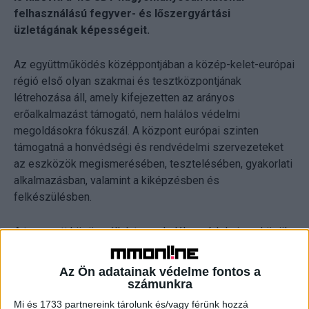
felhasználású fegyver- és lőszergyártási
üzletágának képességeit.
Az együttműködés középpontjában a közép-kelet-európai
régió első olyan szakmai és tesztközpontjának
létrehozása áll, amely kifejezetten az arányos
erőalkalmazást támogató, nem halálos védelmi
megoldásokra fókuszál. A központ európai szinten
támogatná a honvédségi és rendvédelmi szervezeteket
az eszközök megismerésében, tesztelésében, gyakorlati
alkalmazásban, valamint a kiképzésben és
felkészülésben.
A tervezett közös vállalat nem halálos védelmi eszközök
fejlesztésével, gyártásával és értékesítésével
foglalkozna. Ide tartozhatnak többek között a speciális
Az Ön adatainak védelme fontos a
lőszerek, pirotechnikai eszközök és intelligens védelmi
számunkra
megoldások. Az európai gyártási kapacitás kiépítése
Mi és 1733 partnereink tárolunk és/vagy férünk hozzá