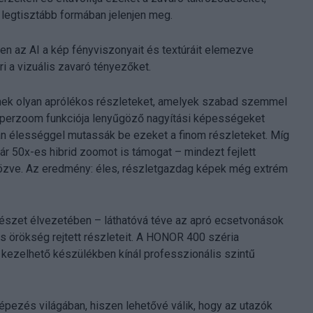
 legtisztább formában jelenjen meg.
szen az AI a kép fényviszonyait és textúráit elemezve
i a vizuális zavaró tényezőket.
nek olyan aprólékos részleteket, amelyek szabad szemmel
zuperzoom funkciója lenyűgöző nagyítási képességeket
lan élességgel mutassák be ezeket a finom részleteket. Míg
50x-es hibrid zoomot is támogat – mindezt fejlett
tvözve. Az eredmény: éles, részletgazdag képek még extrém
ítészet élvezetében – láthatóvá téve az apró ecsetvonások
lis örökség rejtett részleteit. A HONOR 400 széria
n kezelhető készülékben kínál professzionális szintű
ezés világában, hiszen lehetővé válik, hogy az utazók