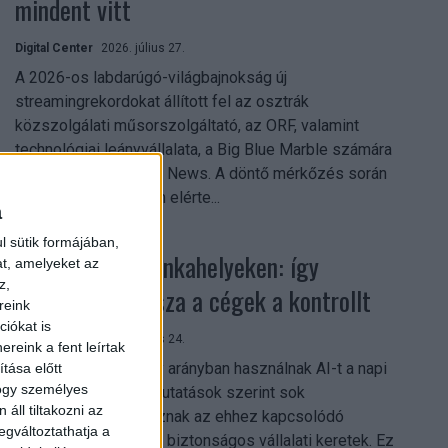
mindent vitt
Digital Center
2026. július 27.
A 2026-os labdarúgó-világbajnokság új
streamingrekordokat állított fel az osztrák
közszolgálati műsorszolgáltató, az ORF, valamint
technológiai leányvállalata, a Big Blue Marble számára
– írja a Broadband TV News. A döntő mérkőzés során
az átlagos nézőszám elérte...
a
l sütik formájában,
Shadow AI a munkahelyeken: így
at, amelyeket az
z,
szerezhetik vissza a cégek a kontrollt
reink
iókat is
Digital Center
2026. július 24.
reink a fent leírtak
A munkavállalók nagy arányban használnak AI-t a napi
tása előtt
hogy személyes
munkában, ám friss kutatások szerint sok
áll tiltakozni az
szervezetnél hiányoznak az ehhez kapcsolódó
egváltoztathatja a
világos irányelvek és biztonságos vállalati keretek. Ez