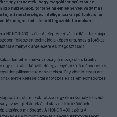
ket úgy tervezték, hogy megoldást nyújtson az
yen szó múzeumok, történelmi emlékhelyek vagy más
a fejlett mesterséges intelligencia-alapú funkciói új
n emlék megmarad a lehető legszebb formában.
an a HONOR 400 széria AI-Kép Videóvá alakítása funkciója
közösen fejlesztett technológia képes arra, hogy a fotókat
z utazási élmények újraélésére és megosztására.
k kulcselemeit animálva valósághű mozgást és kreatív
e egy perc alatt készíthető egy lenyűgöző, 5 másodperces
yetlen pillanatának esszenciáját. Egy vibráló street art
ainak életre keltése által a fotózás és az emlékmegőrzés
ilágított mesterművek fotózása gyakran komoly kihívást
 vagy az üvegfelületek által okozott tükröződések
 kép általános minőségét. A HONOR 400 széria AI-
érzékeli és eltávolítja ezeket a zavaró tükröződéseket,