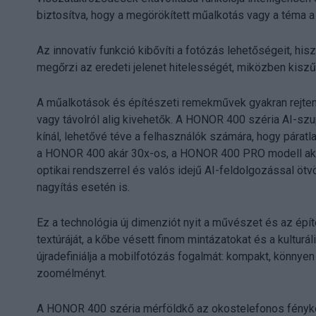
biztosítva, hogy a megörökített műalkotás vagy a téma a
Az innovatív funkció kibővíti a fotózás lehetőségeit, hi
megőrzi az eredeti jelenet hitelességét, miközben kiszűr
A műalkotások és építészeti remekművek gyakran rejte
vagy távolról alig kivehetők. A HONOR 400 széria AI-s
kínál, lehetővé téve a felhasználók számára, hogy párat
a HONOR 400 akár 30x-os, a HONOR 400 PRO modell akár 
optikai rendszerrel és valós idejű AI-feldolgozással ö
nagyítás esetén is.
Ez a technológia új dimenziót nyit a művészet és az ép
textúráját, a kőbe vésett finom mintázatokat és a kulturá
újradefiniálja a mobilfotózás fogalmát: kompakt, könnye
zoomélményt.
A HONOR 400 széria mérföldkő az okostelefonos fénykép