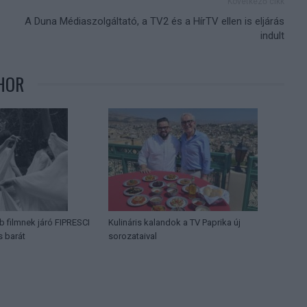
Következő cikk
A Duna Médiaszolgáltató, a TV2 és a HírTV ellen is eljárás
indult
HOR
b filmnek járó FIPRESCI
Kulináris kalandok a TV Paprika új
s barát
sorozataival