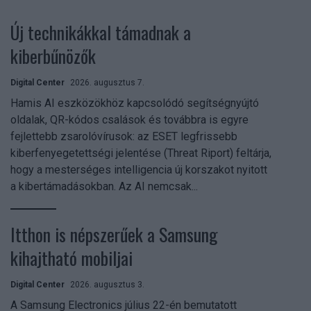
Új technikákkal támadnak a
kiberbűnözők
Digital Center
2026. augusztus 7.
Hamis AI eszközökhöz kapcsolódó segítségnyújtó
oldalak, QR-kódos csalások és továbbra is egyre
fejlettebb zsarolóvírusok: az ESET legfrissebb
kiberfenyegetettségi jelentése (Threat Riport) feltárja,
hogy a mesterséges intelligencia új korszakot nyitott
a kibertámadásokban. Az AI nemcsak...
Itthon is népszerűek a Samsung
kihajtható mobiljai
Digital Center
2026. augusztus 3.
A Samsung Electronics július 22-én bemutatott