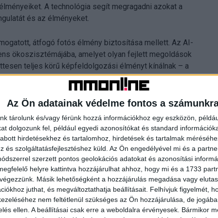
 élményeiket. A technológia segít megragadni azokat a
ngulatát és az élményeket.
ogatott, átfogó fotós élmény biztosítása mellett. Az AI-
gens ökoszisztémájába, amelyet olyan fejlett megoldások
ttesen teljes körű képfeldolgozási élményt kínálnak – a
tva a kreatív önkifejezés minden lépését.
alú társ mindazok számára, akik szenvedéllyel fedezik fel
Az Ön adatainak védelme fontos a számunkr
ni azt.
nk tárolunk és/vagy férünk hozzá információkhoz egy eszközön, példáu
t dolgozunk fel, például egyedi azonosítókat és standard információk
abott hirdetésekhez és tartalomhoz, hirdetések és tartalmak méréséhe
és szolgáltatásfejlesztéshez küld.
Az Ön engedélyével mi és a partne
dszerrel szerzett pontos geolokációs adatokat és azonosítási informác
megfelelő helyre kattintva hozzájárulhat ahhoz, hogy mi és a 1733 partne
 végezzünk. Másik lehetőségként a hozzájárulás megadása vagy elutasí
iókhoz juthat, és megváltoztathatja beállításait.
Felhívjuk figyelmét, 
ezeléséhez nem feltétlenül szükséges az Ön hozzájárulása, de jogában 
zelés ellen. A beállításai csak erre a weboldalra érvényesek. Bármikor m