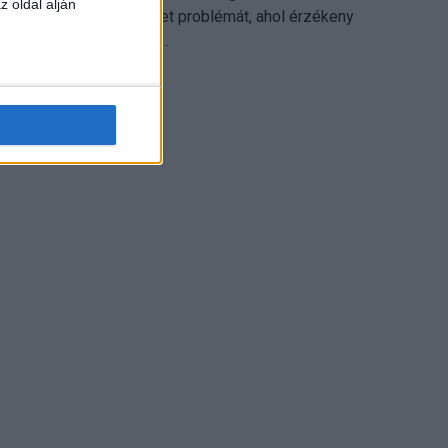
z oldal alján
különösen ott jelenthet problémát, ahol érzékeny
üzleti információkkal...