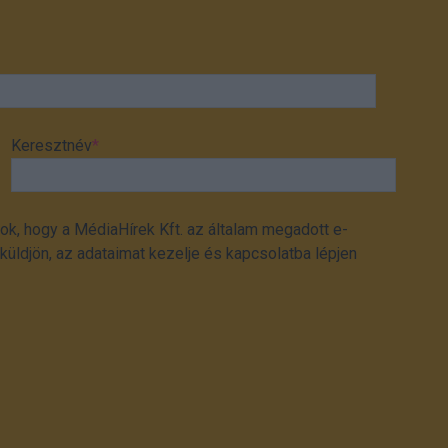
Keresztnév
*
ok, hogy a MédiaHírek Kft. az általam megadott e-
üldjön, az adataimat kezelje és kapcsolatba lépjen