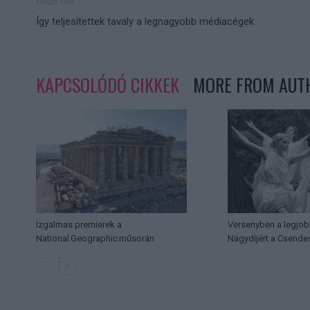
Előző cikk
Így teljesítettek tavaly a legnagyobb médiacégek
KAPCSOLÓDÓ CIKKEK
MORE FROM AUT
Izgalmas premierek a
Versenyben a legjob
National Geographic műsorán
Nagydíjért a Csende