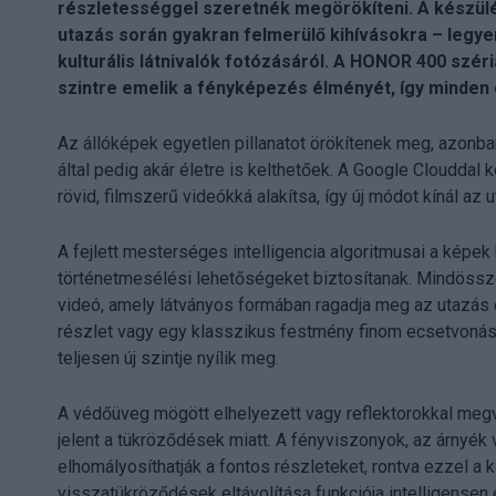
részletességgel szeretnék megörökíteni. A készülé
utazás során gyakran felmerülő kihívásokra – leg
kulturális látnivalók fotózásáról. A HONOR 400 széri
szintre emelik a fényképezés élményét, így minde
Az állóképek egyetlen pillanatot örökítenek meg, azonb
által pedig akár életre is kelthetőek. A Google Clouddal 
rövid, filmszerű videókká alakítsa, így új módot kínál a
A fejlett mesterséges intelligencia algoritmusai a képe
történetmesélési lehetőségeket biztosítanak. Mindössz
videó, amely látványos formában ragadja meg az utazás eg
részlet vagy egy klasszikus festmény finom ecsetvonás
teljesen új szintje nyílik meg.
A védőüveg mögött elhelyezett vagy reflektorokkal megv
jelent a tükröződések miatt. A fényviszonyok, az árnyék
elhomályosíthatják a fontos részleteket, rontva ezzel a
visszatükröződések eltávolítása funkciója intelligensen 