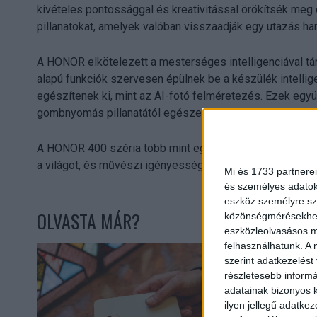
kivételes pontossággal és kreativitással örökítsék meg
pillanatokat, amelyek valóban visszaadják egy utazás ha
A HONOR elkötelezett a mesterséges intelligenciával tám
alapú funkciók szervesen épülnek be a készülék intelli
egészítenek ki, mint az AI-fotó felméretezés. Ezek együ
gombnyomás pillanatától egészen az utómunkáig, támoga
A HONOR 400 széria több mint egy okostelefon – sokold
a világot, és művészi igényességgel kívánják megörökíte
Mi és 1733 partnerei
és személyes adatoka
eszköz személyre sz
OLVASTA MÁR?
közönségmérésekhez 
eszközleolvasásos mó
felhasználhatunk. A 
szerint adatkezelést
részletesebb informác
adatainak bizonyos k
ilyen jellegű adatke