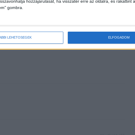
isszavonhatja hozzájárulását, ha visszatér erre az oldalra, és rákattint a
lem" gombra.
en műsor vezeti a
Budapestre költöznek az ország
t
legjobb éttermei
ÁBBI LEHETŐSÉGEK
ELFOGADOM