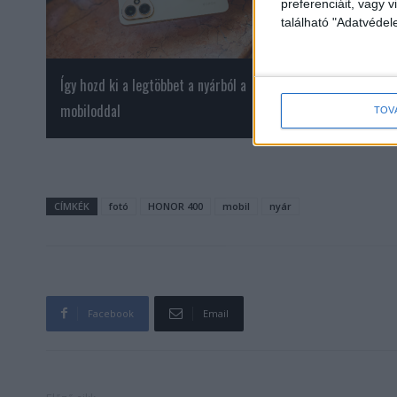
preferenciáit, vagy v
található "Adatvéde
Így hozd ki a legtöbbet a nyárból a
Meglepő, hogy mily
mobiloddal
nézettségi toplistá
TOV
CÍMKÉK
fotó
HONOR 400
mobil
nyár
Facebook
Email