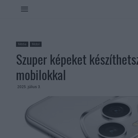
Média
Mobil
Szuper képeket készíthetsz
mobilokkal
2025. július 3.