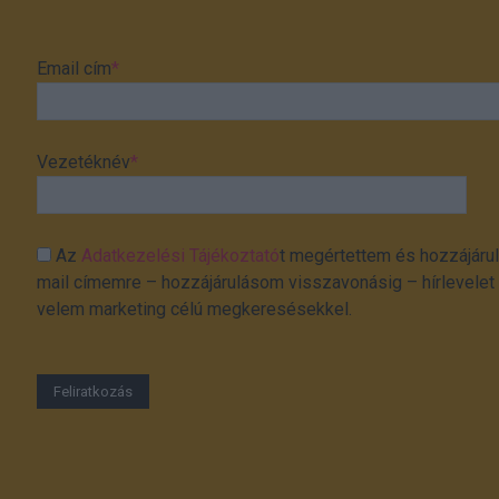
Email cím
*
Vezetéknév
*
Az
Adatkezelési Tájékoztató
t megértettem és hozzájárul
mail címemre – hozzájárulásom visszavonásig – hírlevelet k
velem marketing célú megkeresésekkel.