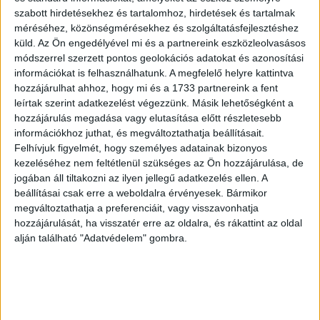
szabott hirdetésekhez és tartalomhoz, hirdetések és tartalmak
Életciklusának végéhez érve a csillag egy hatalmas
méréséhez, közönségmérésekhez és szolgáltatásfejlesztéshez
energiájú robbanás (másnéven szupernóva)
küld.
Az Ön engedélyével mi és a partnereink eszközleolvasásos
következtében kialszik. A világegyetem létezése alatt
módszerrel szerzett pontos geolokációs adatokat és azonosítási
számtalan ilyen szupernóva robbanásai keresztezték
információkat is felhasználhatunk. A megfelelő helyre kattintva
hozzájárulhat ahhoz, hogy mi és a 1733 partnereink a fent
egymást, amelyek alatt olykor akkora erő szabadult fel,
leírtak szerint adatkezelést végezzünk. Másik lehetőségként a
hogy a részecskék egy másik galaxisba is eljuthattak.
hozzájárulás megadása vagy elutasítása előtt részletesebb
Kutatók szerint a Tejútrendszer és maga a Föld születése
információkhoz juthat, és megváltoztathatja beállításait.
is ilyen szupernóvákból nagy energiával kiszabadult,
Felhívjuk figyelmét, hogy személyes adatainak bizonyos
hidrogén és hélium atomokból álló törmelékeknek, vagyis
kezeléséhez nem feltétlenül szükséges az Ön hozzájárulása, de
csillagpornak köszönhető. Joggal merülhet fel a kérdés,
jogában áll tiltakozni az ilyen jellegű adatkezelés ellen. A
hogy ha bolygónk őscsillagok származékaiból állt össze,
beállításai csak erre a weboldalra érvényesek. Bármikor
megváltoztathatja a preferenciáit, vagy visszavonhatja
akkor a rajta lévő élővilág mennyit örökölt belőle?
hozzájárulását, ha visszatér erre az oldalra, és rákattint az oldal
alján található "Adatvédelem" gombra.
Vajon az emberi test is tartalmazhat több millió éves
csillagpor származékokat? Kövesse figyelemmel és tárja
fel az univerzum legféltettebb titkait vasárnap 14.00
órától a DoQ tematikus napján, amelynek középpontjában
az univerzum születése és rejtélyei állnak. A nap