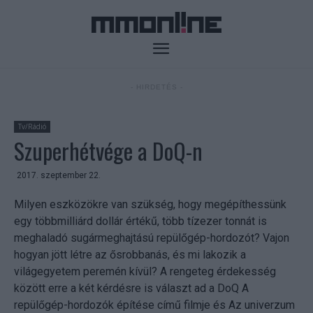
- HIRDETÉS -
Tv/Rádió
Szuperhétvége a DoQ-n
2017. szeptember 22.
Milyen eszközökre van szükség, hogy megépíthessünk
egy többmilliárd dollár értékű, több tízezer tonnát is
meghaladó sugármeghajtású repülőgép-hordozót? Vajon
hogyan jött létre az ősrobbanás, és mi lakozik a
világegyetem peremén kívül? A rengeteg érdekesség
között erre a két kérdésre is választ ad a DoQ A
repülőgép-hordozók építése című filmje és Az univerzum