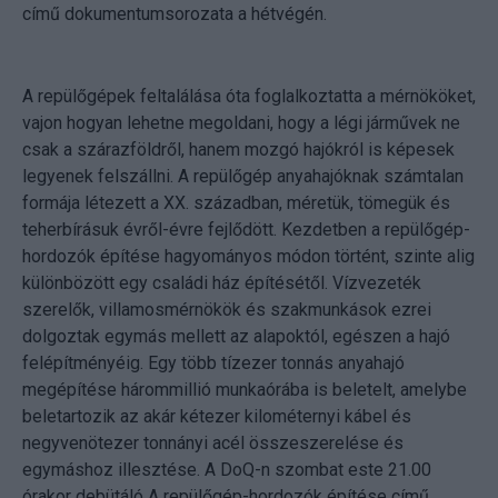
című dokumentumsorozata a hétvégén.
A repülőgépek feltalálása óta foglalkoztatta a mérnököket,
vajon hogyan lehetne megoldani, hogy a légi járművek ne
csak a szárazföldről, hanem mozgó hajókról is képesek
legyenek felszállni. A repülőgép anyahajóknak számtalan
formája létezett a XX. században, méretük, tömegük és
teherbírásuk évről-évre fejlődött. Kezdetben a repülőgép-
hordozók építése hagyományos módon történt, szinte alig
különbözött egy családi ház építésétől. Vízvezeték
szerelők, villamosmérnökök és szakmunkások ezrei
dolgoztak egymás mellett az alapoktól, egészen a hajó
felépítményéig. Egy több tízezer tonnás anyahajó
megépítése hárommillió munkaórába is beletelt, amelybe
beletartozik az akár kétezer kilométernyi kábel és
negyvenötezer tonnányi acél összeszerelése és
egymáshoz illesztése. A DoQ-n szombat este 21.00
órakor debütáló A repülőgép-hordozók építése című