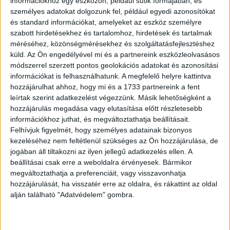
információkhoz egy eszközön, például sütik formájában, és
a legfontosabb pénzügyi célt, bár már csak a
személyes adatokat dolgozunk fel, például egyedi azonosítókat
megkérdezettek 65%-a vallott így, a második helyre a
és standard információkat, amelyeket az eszköz személyre
saját ingatlan vásárlása került (39%), megelőzve a jogsi
szabott hirdetésekhez és tartalomhoz, hirdetések és tartalmak
szerzést (29%) és a házasságot (28%).
méréséhez, közönségmérésekhez és szolgáltatásfejlesztéshez
küld.
Az Ön engedélyével mi és a partnereink eszközleolvasásos
módszerrel szerzett pontos geolokációs adatokat és azonosítási
Ha az érzelmek által motivált célokról van szó, a
információkat is felhasználhatunk. A megfelelő helyre kattintva
legfontosabb cél minden korosztályban ugyanaz: világot
hozzájárulhat ahhoz, hogy mi és a 1733 partnereink a fent
látni, utazni, új helyeket felfedezni. Ez a felsőoktatásban
leírtak szerint adatkezelést végezzünk. Másik lehetőségként a
tanulók körében volt a legnépszerűbb válasz (63%), de a
hozzájárulás megadása vagy elutasítása előtt részletesebb
pályakezdők (54%) és a középiskolások (51%) többsége
információkhoz juthat, és megváltoztathatja beállításait.
Felhívjuk figyelmét, hogy személyes adatainak bizonyos
is így gondolkodik. A második legfontosabb cél a két
kezeléséhez nem feltétlenül szükséges az Ön hozzájárulása, de
fiatalabb korosztály esetén egyaránt a szeretteikkel való
jogában áll tiltakozni az ilyen jellegű adatkezelés ellen. A
időtöltés volt (51 és 55%), a fiatal munkavállalóknál az
beállításai csak erre a weboldalra érvényesek. Bármikor
egészséges életmód (53%) ezt a harmadik helyre
megváltoztathatja a preferenciáit, vagy visszavonhatja
szorította (50%).
hozzájárulását, ha visszatér erre az oldalra, és rákattint az oldal
alján található "Adatvédelem" gombra.
A mobilfizetés már sokaknál alap, de a készpénz sem
tűnik el