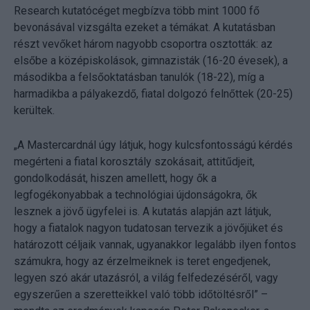
Research kutatócéget megbízva több mint 1000 fő
bevonásával vizsgálta ezeket a témákat. A kutatásban
részt vevőket három nagyobb csoportra osztották: az
elsőbe a középiskolások, gimnazisták (16-20 évesek), a
másodikba a felsőoktatásban tanulók (18-22), míg a
harmadikba a pályakezdő, fiatal dolgozó felnőttek (20-25)
kerültek.
„A Mastercardnál úgy látjuk, hogy kulcsfontosságú kérdés
megérteni a fiatal korosztály szokásait, attitűdjeit,
gondolkodását, hiszen amellett, hogy ők a
legfogékonyabbak a technológiai újdonságokra, ők
lesznek a jövő ügyfelei is. A kutatás alapján azt látjuk,
hogy a fiatalok nagyon tudatosan tervezik a jövőjüket és
határozott céljaik vannak, ugyanakkor legalább ilyen fontos
számukra, hogy az érzelmeiknek is teret engedjenek,
legyen szó akár utazásról, a világ felfedezéséről, vagy
egyszerűen a szeretteikkel való több időtöltésről” –