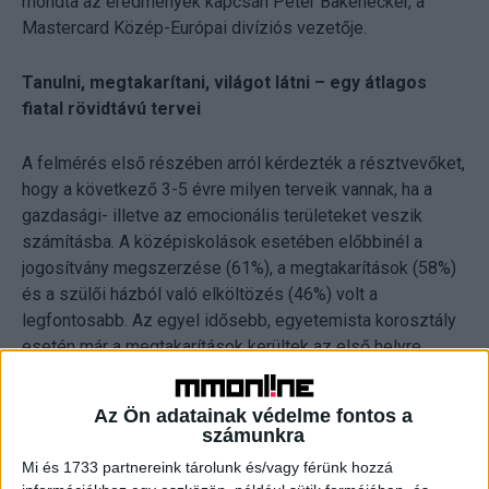
mondta az eredmények kapcsán Peter Bakenecker, a
Mastercard Közép-Európai divíziós vezetője.
Tanulni, megtakarítani, világot látni – egy átlagos
fiatal rövidtávú tervei
A felmérés első részében arról kérdezték a résztvevőket,
hogy a következő 3-5 évre milyen terveik vannak, ha a
gazdasági- illetve az emocionális területeket veszik
számításba. A középiskolások esetében előbbinél a
jogosítvány megszerzése (61%), a megtakarítások (58%)
és a szülői házból való elköltözés (46%) volt a
legfontosabb. Az egyel idősebb, egyetemista korosztály
esetén már a megtakarítások kerültek az első helyre
(71%), megelőzve a tanulmányaik befejezését (65%) és a
munkába állást (56%). Érdekes, hogy ebben a
Az Ön adatainak védelme fontos a
korosztályban a szülőktől való leválásban valamelyest
számunkra
kevésbé voltak motiváltak a válaszadók (43%). A fiatal
Mi és 1733 partnereink tárolunk és/vagy férünk hozzá
pályakezdők csoportjában is a megtakarítások jelentették