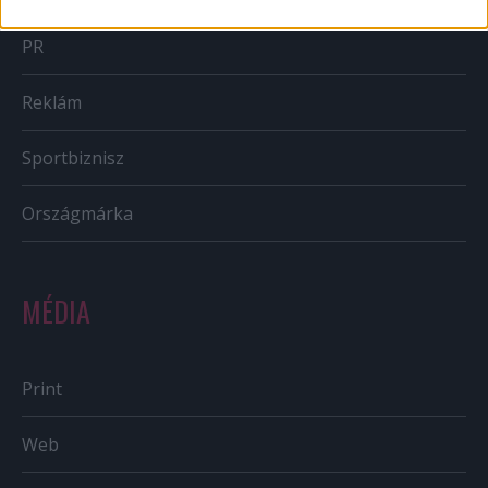
PR
Reklám
Sportbiznisz
Országmárka
MÉDIA
Print
Web