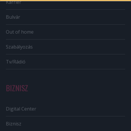
Karrier
Bulvár
Out of home
Szabályozás
Tv/Rádió
BIZNISZ
Digital Center
Biznisz