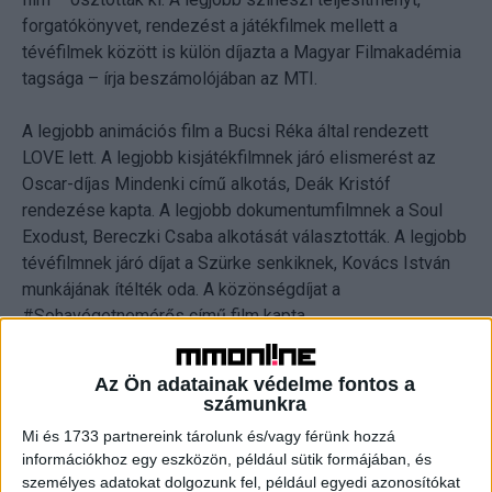
forgatókönyvet, rendezést a játékfilmek mellett a
tévéfilmek között is külön díjazta a Magyar Filmakadémia
tagsága – írja beszámolójában az MTI.
A legjobb animációs film a Bucsi Réka által rendezett
LOVE lett. A legjobb kisjátékfilmnek járó elismerést az
Oscar-díjas Mindenki című alkotás, Deák Kristóf
rendezése kapta. A legjobb dokumentumfilmnek a Soul
Exodust, Bereczki Csaba alkotását választották. A legjobb
tévéfilmnek járó díjat a Szürke senkiknek, Kovács István
munkájának ítélték oda. A közönségdíjat a
#Sohavégetnemérős című film kapta.
A játékfilmes kategóriákban A martfűi rém összesen 9
Az Ön adatainak védelme fontos a
díjat nyert, míg a Tiszta szívvel öt elismerést kapott. A
számunkra
nyertes film története valós eseményeken alapul: 1957-
Mi és 1733 partnereink tárolunk és/vagy férünk hozzá
ben brutálisan megöltek egy nőt Martfűn. A gyilkosságért
információkhoz egy eszközön, például sütik formájában, és
elítéltek egy férfit, pár évvel később azonban újra
személyes adatokat dolgozunk fel, például egyedi azonosítókat