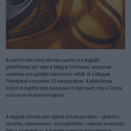
A martfűi rém című alkotás nyerte el a legjobb
játékfilmnek járó díjat a Magyar Filmhéten, amelynek
vasárnap esti gáláján másodszor adták át a Magyar
Filmdíjakat összesen 23 kategóriában. A játékfilmek
között A martfűi rém összesen 9 díjat nyert, míg a Tiszta
szívvel öt elismerést kapott.
A legjobb filmnek járó díjakat öt kategóriában – játékfilm,
tévéfilm, dokumentum- és kisjátékfilm, valamint animációs
film – osztották ki. A legjobb színészi teljesítményt,