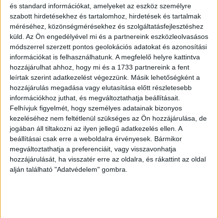
megrázó halálesetek történtek. Egy frissen végzett
és standard információkat, amelyeket az eszköz személyre
ügyész rájön, hogy a börtönben ártatlan ember bűnhődik,
szabott hirdetésekhez és tartalomhoz, hirdetések és tartalmak
ám az 1956-os forradalom utáni politikai tébolyban nehéz
méréséhez, közönségmérésekhez és szolgáltatásfejlesztéshez
küld.
Az Ön engedélyével mi és a partnereink eszközleolvasásos
megtalálni az összefüggéseket és újra felvenni a
módszerrel szerzett pontos geolokációs adatokat és azonosítási
nyomozás fonalát.
információkat is felhasználhatunk. A megfelelő helyre kattintva
hozzájárulhat ahhoz, hogy mi és a 1733 partnereink a fent
A martfűi rém szereplői és alkotói közül legjobb női
leírtak szerint adatkezelést végezzünk. Másik lehetőségként a
főszereplőnek Szamosi Zsófiát választották, a legjobb
hozzájárulás megadása vagy elutasítása előtt részletesebb
rendező Sopsits Árpád, a legjobb operatőr Szabó Gábor
információkhoz juthat, és megváltoztathatja beállításait.
lett. Ezért a filmért kapta a legjobb maszkmesternek járó
Felhívjuk figyelmét, hogy személyes adatainak bizonyos
kezeléséhez nem feltétlenül szükséges az Ön hozzájárulása, de
díjat Kriskó Ancsa, a legjobb jelmezért Szakács Györgyit,
jogában áll tiltakozni az ilyen jellegű adatkezelés ellen. A
A martfűi rém zenéjéért Moldvai Márkot, a vágásért
beállításai csak erre a weboldalra érvényesek. Bármikor
Kovács Zoltánt díjazták, a legjobb látványért pedig
megváltoztathatja a preferenciáit, vagy visszavonhatja
Dévényi Rita és Sopsits Árpád, vehetett át elismerést.
hozzájárulását, ha visszatér erre az oldalra, és rákattint az oldal
alján található "Adatvédelem" gombra.
A Tiszta szívvel című film öt elismerésben részesült. A
legjobb férfi főszereplő Thuróczy Szabolcs lett, a legjobb
férfi mellékszereplő Fekete Ádám, a legjobb
forgatókönyvért járó Magyar Filmdíjat az alkotás