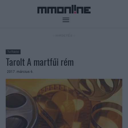
- HIRDETÉS -
Tv/Rádió
Tarolt A martfűi rém
2017. március 6.