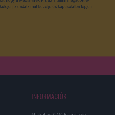
ok, hogy a MédiaHírek Kft. az általam megadott e-
üldjön, az adataimat kezelje és kapcsolatba lépjen
INFORMÁCIÓK
Marketing & Média magazin