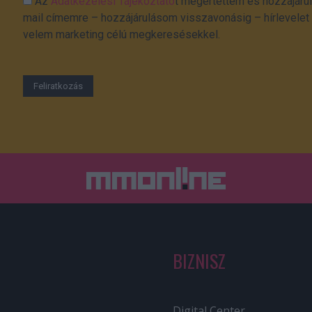
Az
Adatkezelési Tájékoztató
t megértettem és hozzájárul
mail címemre – hozzájárulásom visszavonásig – hírlevelet k
velem marketing célú megkeresésekkel.
BIZNISZ
Digital Center