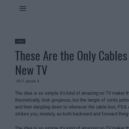
news
These Are the Only Cable
New TV
2017. január 4.
The idea is so simple it’s kind of amazing no TV maker th
theoretically, look gorgeous, but the tangle of cords jutti
and then dangling down to wherever the cable box, PS4, 
strikes you, innately, as both backward and forward thing
The idea is so simple it’s kind of amazing no TV maker th