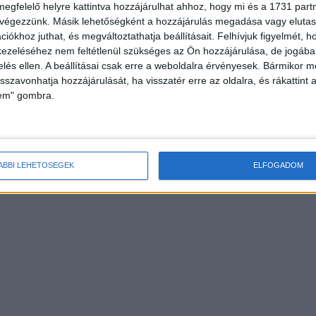
megfelelő helyre kattintva hozzájárulhat ahhoz, hogy mi és a 1731 partne
 végezzünk. Másik lehetőségként a hozzájárulás megadása vagy elutasí
iókhoz juthat, és megváltoztathatja beállításait.
Felhívjuk figyelmét, 
ezeléséhez nem feltétlenül szükséges az Ön hozzájárulása, de jogában 
zelés ellen. A beállításai csak erre a weboldalra érvényesek. Bármikor m
isszavonhatja hozzájárulását, ha visszatér erre az oldalra, és rákattint a
lem" gombra.
ÁBBI LEHETŐSÉGEK
ELFOGADOM