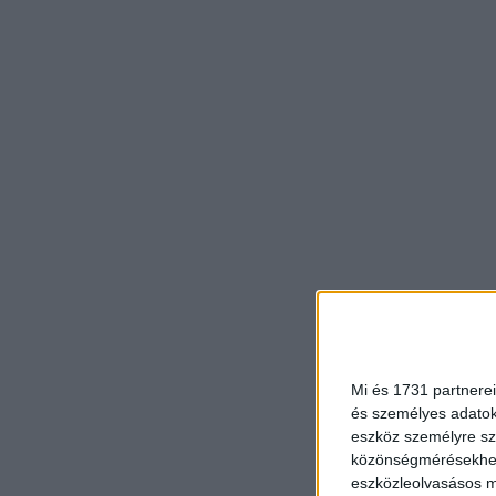
Mi és 1731 partnerei
és személyes adatoka
eszköz személyre sz
közönségmérésekhez 
eszközleolvasásos mó