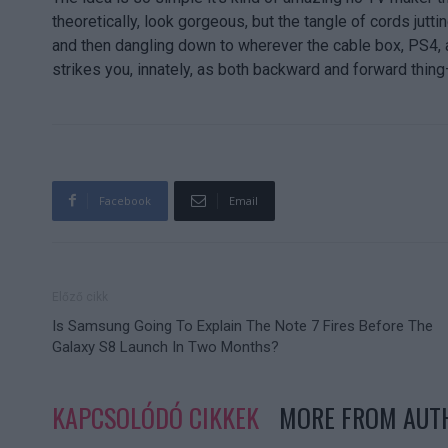
theoretically, look gorgeous, but the tangle of cords jutti
and then dangling down to wherever the cable box, PS4, 
strikes you, innately, as both backward and forward thing
Facebook
Email
Előző cikk
Is Samsung Going To Explain The Note 7 Fires Before The
Galaxy S8 Launch In Two Months?
KAPCSOLÓDÓ CIKKEK
MORE FROM AUT