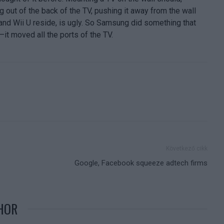
ng out of the back of the TV, pushing it away from the wall
and Wii U reside, is ugly. So Samsung did something that
—it moved all the ports of the TV.
Következő cikk
Google, Facebook squeeze adtech firms
HOR