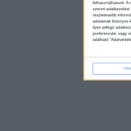
felhasználhatunk. A 
szerint adatkezelést
részletesebb informác
adatainak bizonyos k
ilyen jellegű adatke
preferenciáit, vagy v
található "Adatvéde
TOV