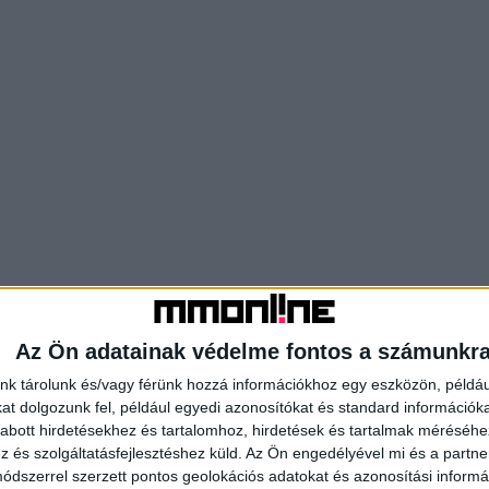
Az Ön adatainak védelme fontos a számunkr
nk tárolunk és/vagy férünk hozzá információkhoz egy eszközön, példáu
t dolgozunk fel, például egyedi azonosítókat és standard információk
abott hirdetésekhez és tartalomhoz, hirdetések és tartalmak méréséhe
és szolgáltatásfejlesztéshez küld.
Az Ön engedélyével mi és a partne
dszerrel szerzett pontos geolokációs adatokat és azonosítási informác