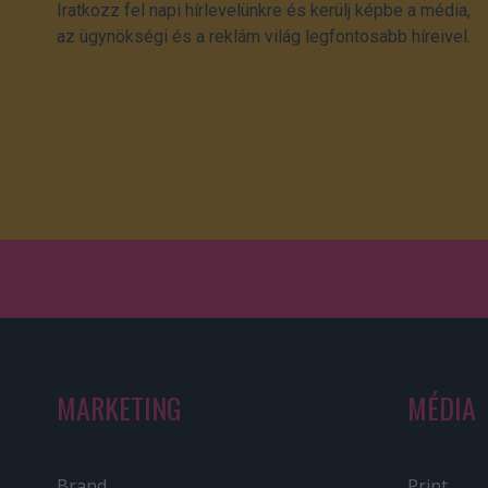
Iratkozz fel napi hírlevelünkre és kerülj képbe a média,
az ügynökségi és a reklám világ legfontosabb híreivel.
MARKETING
MÉDIA
Brand
Print