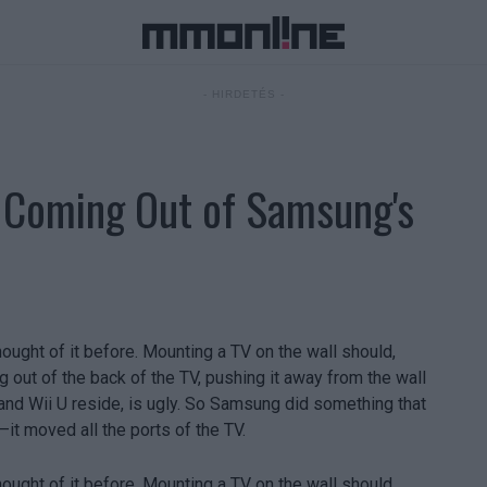
- HIRDETÉS -
s Coming Out of Samsung's
ought of it before. Mounting a TV on the wall should,
ng out of the back of the TV, pushing it away from the wall
and Wii U reside, is ugly. So Samsung did something that
—it moved all the ports of the TV.
ought of it before. Mounting a TV on the wall should,