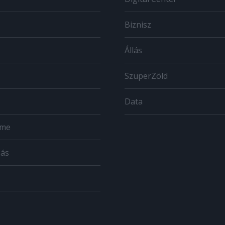
Biznisz
Állás
SzuperZöld
Data
ome
zás