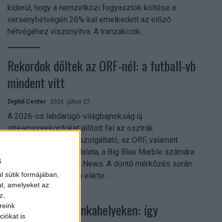
kiderül, hogy a nemzetközi fogyasztók költése a
versenyhétvégén 26%-kal emelkedett az előző
hétvégéhez viszonyítva. A tranzakciók...
Rekordok dőltek az ORF-nél: a futball-vb
mindent vitt
Digital Center
2026. július 27.
A 2026-os labdarúgó-világbajnokság új
streamingrekordokat állított fel az osztrák
közszolgálati műsorszolgáltató, az ORF, valamint
technológiai leányvállalata, a Big Blue Marble számára
a
– írja a Broadband TV News. A döntő mérkőzés során
l sütik formájában,
az átlagos nézőszám elérte...
at, amelyeket az
z,
Shadow AI a munkahelyeken: így
reink
iókat is