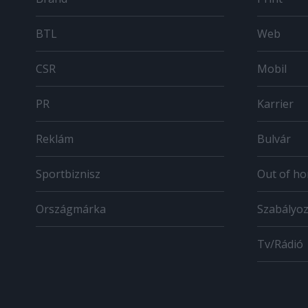
BTL
Web
CSR
Mobil
PR
Karrier
Reklám
Bulvár
Sportbiznisz
Out of h
Országmárka
Szabályo
Tv/Rádió