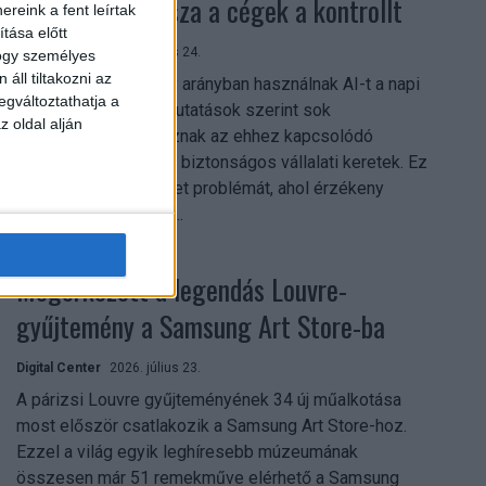
szerezhetik vissza a cégek a kontrollt
reink a fent leírtak
tása előtt
Digital Center
2026. július 24.
hogy személyes
áll tiltakozni az
A munkavállalók nagy arányban használnak AI-t a napi
egváltoztathatja a
munkában, ám friss kutatások szerint sok
z oldal alján
szervezetnél hiányoznak az ehhez kapcsolódó
világos irányelvek és biztonságos vállalati keretek. Ez
különösen ott jelenthet problémát, ahol érzékeny
üzleti információkkal...
Megérkezett a legendás Louvre-
gyűjtemény a Samsung Art Store-ba
Digital Center
2026. július 23.
A párizsi Louvre gyűjteményének 34 új műalkotása
most először csatlakozik a Samsung Art Store-hoz.
Ezzel a világ egyik leghíresebb múzeumának
összesen már 51 remekműve elérhető a Samsung