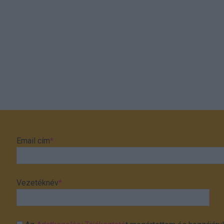
Email cím
*
Vezetéknév
*