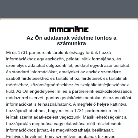
Előző cikk
Következő cikk
Zuckerberg’s 2017 challenge is
These Are the Only Cables
Az Ön adatainak védelme fontos a
to meet and listen to people in
Coming Out of Samsung's
számunkra
all 50 states
New TV
Mi és 1731 partnereink tárolunk és/vagy férünk hozzá
információkhoz egy eszközön, például sütik formájában, és
személyes adatokat dolgozunk fel, például egyedi azonosítókat
KAPCSOLÓDÓ CIKKEK
MORE FROM AUTHOR
és standard információkat, amelyeket az eszköz személyre
szabott hirdetésekhez és tartalomhoz, hirdetések és tartalmak
100 Best Companies to Work For
méréséhez, közönségmérésekhez és szolgáltatásfejlesztéshez
küld.
Az Ön engedélyével mi és a partnereink eszközleolvasásos
módszerrel szerzett pontos geolokációs adatokat és azonosítási
információkat is felhasználhatunk. A megfelelő helyre kattintva
Coca-Cola launches its latest weird
hozzájárulhat ahhoz, hogy mi és a 1731 partnereink a fent
leírtak szerint adatkezelést végezzünk. Másik lehetőségként a
soda flavor in the metaverse
hozzájárulás megadása vagy elutasítása előtt részletesebb
információkhoz juthat, és megváltoztathatja beállításait.
Felhívjuk figyelmét, hogy személyes adatainak bizonyos