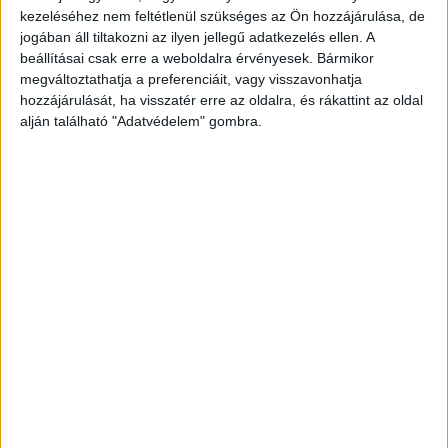
Fashion Startup Shein Raising Funds at
kezeléséhez nem feltétlenül szükséges az Ön hozzájárulása, de
$100 Billion Value
jogában áll tiltakozni az ilyen jellegű adatkezelés ellen. A
beállításai csak erre a weboldalra érvényesek. Bármikor
megváltoztathatja a preferenciáit, vagy visszavonhatja
hozzájárulását, ha visszatér erre az oldalra, és rákattint az oldal
alján található "Adatvédelem" gombra.
A RADIOCAFÉN