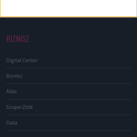
Tv/Rádió
BIZNISZ
Digital Center
Biznisz
Állás
SzuperZöld
Data