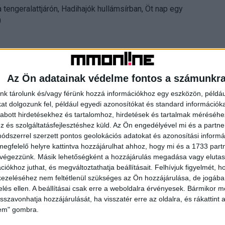
tengeralattjárón, Hadihajók hullámsírban, Öt nap egy
0
Az Ön adatainak védelme fontos a számunkr
nk tárolunk és/vagy férünk hozzá információkhoz egy eszközön, példáu
t dolgozunk fel, például egyedi azonosítókat és standard információk
abott hirdetésekhez és tartalomhoz, hirdetések és tartalmak méréséhe
és szolgáltatásfejlesztéshez küld.
Az Ön engedélyével mi és a partne
dszerrel szerzett pontos geolokációs adatokat és azonosítási informác
megfelelő helyre kattintva hozzájárulhat ahhoz, hogy mi és a 1733 partne
 végezzünk. Másik lehetőségként a hozzájárulás megadása vagy elutasí
iókhoz juthat, és megváltoztathatja beállításait.
Felhívjuk figyelmét, 
ezeléséhez nem feltétlenül szükséges az Ön hozzájárulása, de jogában 
zelés ellen. A beállításai csak erre a weboldalra érvényesek. Bármikor m
isszavonhatja hozzájárulását, ha visszatér erre az oldalra, és rákattint a
hoz a
Idén nyáron is rákapcsol a Telekom
lem" gombra.
egy