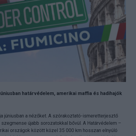
úniusban határvédelem, amerikai maffia és hadihajók
ja júniusban a nézőket. A szórakoztató-ismeretterjesztő
tó szegmense újabb sorozatokkal bővül. A Határvédelem –
erikai országok között közel 35 000 km hosszan elnyúló