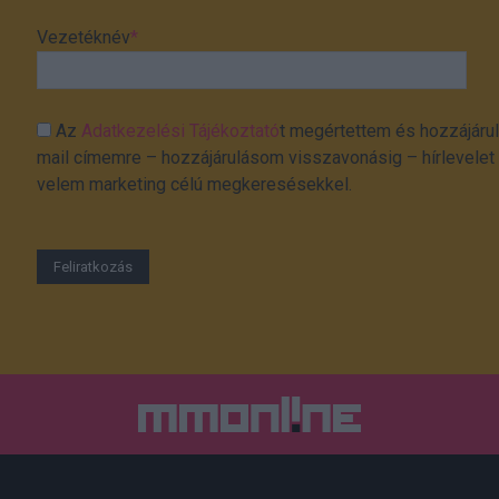
Vezetéknév
*
Az
Adatkezelési Tájékoztató
t megértettem és hozzájárul
mail címemre – hozzájárulásom visszavonásig – hírlevelet k
velem marketing célú megkeresésekkel.