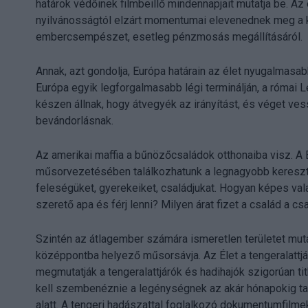
határok védőinek filmbeillő mindennapjait mutatja be. Az 
nyilvánosságtól elzárt momentumai elevenednek meg a k
embercsempészet, esetleg pénzmosás megállításáról.
Annak, azt gondolja, Európa határain az élet nyugalmas
Európa egyik legforgalmasabb légi terminálján, a római L
készen állnak, hogy átvegyék az irányítást, és véget v
bevándorlásnak.
Az amerikai maffia a bűnözőcsaládok otthonaiba visz. A
műsorvezetésében találkozhatunk a legnagyobb kereszta
feleségüket, gyerekeiket, családjukat. Hogyan képes val
szerető apa és férj lenni? Milyen árat fizet a család a cs
Szintén az átlagember számára ismeretlen területet mutat
középpontba helyező műsorsávja. Az Élet a tengeralattjá
megmutatják a tengeralattjárók és hadihajók szigorúan ti
kell szembenéznie a legénységnek az akár hónapokig tar
alatt. A tengeri hadászattal foglalkozó dokumentumfilme