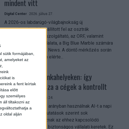
mindent vitt
Digital Center
2026. július 27.
A 2026-os labdarúgó-világbajnokság új
streamingrekordokat állított fel az osztrák
közszolgálati műsorszolgáltató, az ORF, valamint
technológiai leányvállalata, a Big Blue Marble számára
a
– írja a Broadband TV News. A döntő mérkőzés során
l sütik formájában,
az átlagos nézőszám elérte...
at, amelyeket az
z,
reink
Shadow AI a munkahelyeken: így
iókat is
szerezhetik vissza a cégek a kontrollt
reink a fent leírtak
tása előtt
hogy személyes
Digital Center
2026. július 24.
áll tiltakozni az
A munkavállalók nagy arányban használnak AI-t a napi
egváltoztathatja a
munkában, ám friss kutatások szerint sok
z oldal alján
szervezetnél hiányoznak az ehhez kapcsolódó
világos irányelvek és biztonságos vállalati keretek. Ez