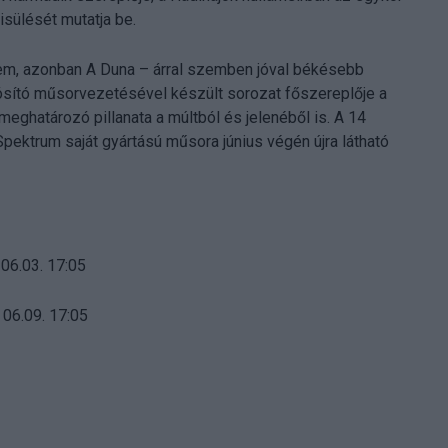
isülését mutatja be.
sem, azonban A Duna – árral szemben jóval békésebb
dósító műsorvezetésével készült sorozat főszereplője a
eghatározó pillanata a múltból és jelenéből is. A 14
ektrum saját gyártású műsora június végén újra látható
06.03. 17:05
06.09. 17:05