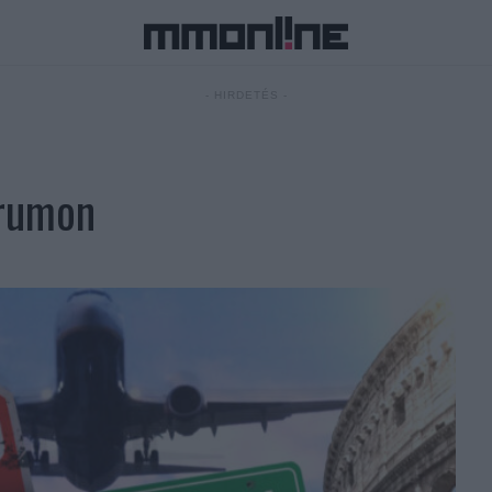
- HIRDETÉS -
trumon