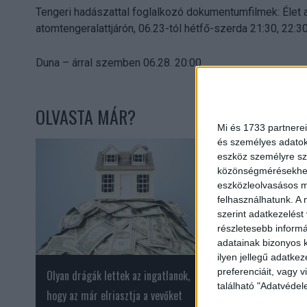
Tengeri hadászattal foglalkozó dokumentumfilmek: Élet a 
atomtengeralattjárón, 06.23-tól hétfő-szerda 21:30, 22:3
Duna – árral szemben 06.28. 20:00
OLVASTA MÁR?
Mi és 1733 partnerei
és személyes adatoka
eszköz személyre sz
közönségmérésekhez 
eszközleolvasásos mó
felhasználhatunk. A 
szerint adatkezelést
részletesebb informác
adatainak bizonyos k
ilyen jellegű adatke
preferenciáit, vagy v
Olyan drágák lettek az ingatlanok,
Amit ismétlésként 
található "Adatvéde
hogy az már elriasztja a vevőket
Kincsvadászok, az 