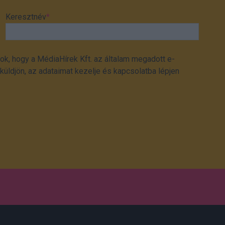
Keresztnév
*
ok, hogy a MédiaHírek Kft. az általam megadott e-
üldjön, az adataimat kezelje és kapcsolatba lépjen