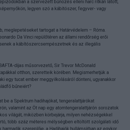
epizódokban a szervezett bűnözés elleni harc ritkán látott,
épernyőkön, legyen szó a kábítószer, fegyver- vagy
abb, meglepetéseket tartogat a Határvédelem – Róma.
eonardo Da Vinci repülőtéren az állami rendőrség erői
essenek a kábítószercsempészetnek és az illegális
 BAFTA-díjas műsorvezető, Sir Trevor McDonald
pákkal otthon, szeretteik körében. Megismerhetjük a
aki egy tucat ember meggyilkolásáról dönteni, ugyanakkor
aládfő bűneiért?
 be a Spektrum hadihajókat, tengeralattjárókat
rón, valamint az Öt nap egy atomtengeralattjárón sorozatok
tkos világát, miközben körbejárja, milyen nehézségekkel
tó, több száz méteres mélységben eltöltött szolgálati idő
k harmadik szereplője, a Hadihajók hullámsírban az egykor