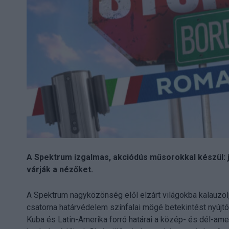
A Spektrum izgalmas, akciódús műsorokkal készül: j
várják a nézőket.
A Spektrum nagyközönség elől elzárt világokba kalauzol
csatorna határvédelem színfalai mögé betekintést nyúj
Kuba és Latin-Amerika forró határai a közép- és dél-am