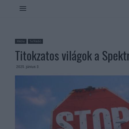
Média
Tv/Rádió
Titokzatos világok a Spek
2025. június 3.