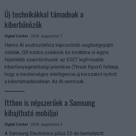
Új technikákkal támadnak a
kiberbűnözők
Digital Center
2026. augusztus 7.
Hamis AI eszközökhöz kapcsolódó segítségnyújtó
oldalak, QR-kódos csalások és továbbra is egyre
fejlettebb zsarolóvírusok: az ESET legfrissebb
kiberfenyegetettségi jelentése (Threat Riport) feltárja,
hogy a mesterséges intelligencia új korszakot nyitott
a kibertámadásokban. Az AI nemcsak...
Itthon is népszerűek a Samsung
kihajtható mobiljai
Digital Center
2026. augusztus 3.
A Samsung Electronics július 22-én bemutatott