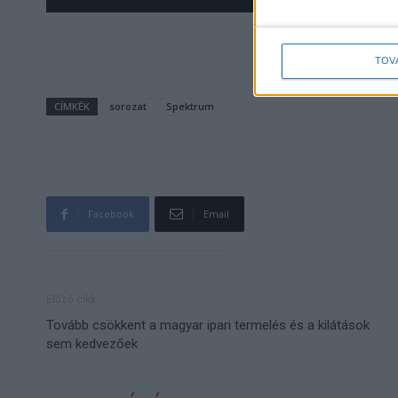
premieradásnak is 
TOV
CÍMKÉK
sorozat
Spektrum
Facebook
Email
Előző cikk
Tovább csökkent a magyar ipari termelés és a kilátások
sem kedvezőek