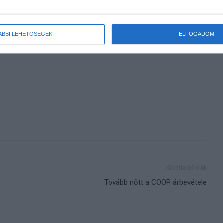
becsületére válna
ÁBBI LEHETŐSÉGEK
ELFOGADOM
Következő cikk
Tovább nőtt a COOP árbevétele