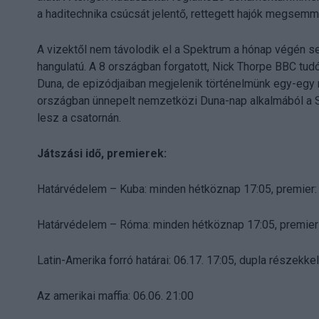
a haditechnika csúcsát jelentő, rettegett hajók megsemm
A vizektől nem távolodik el a Spektrum a hónap végén 
hangulatú. A 8 országban forgatott, Nick Thorpe BBC tu
Duna, de epizódjaiban megjelenik történelmünk egy-egy m
országban ünnepelt nemzetközi Duna-nap alkalmából a Sp
lesz a csatornán.
Játszási idő, premierek:
Határvédelem – Kuba: minden hétköznap 17:05, premier: 
Határvédelem – Róma: minden hétköznap 17:05, premier 
Latin-Amerika forró határai: 06.17. 17:05, dupla részekkel
Az amerikai maffia: 06.06. 21:00