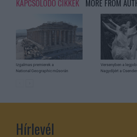
KAPCSOLÓDÓ CIKKEK
MORE FROM AUT
Izgalmas premierek a
Versenyben a legjob
National Geographic műsorán
Nagydíjért a Csende
Hírlevél