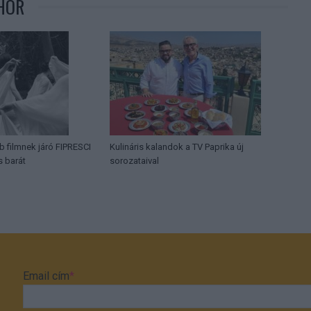
HOR
b filmnek járó FIPRESCI
Kulináris kalandok a TV Paprika új
s barát
sorozataival
Email cím
*