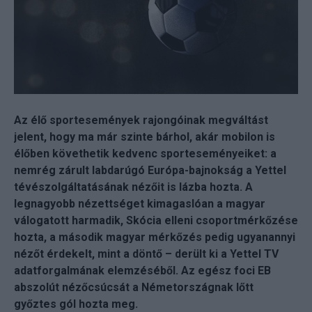
Az élő sportesemények rajongóinak megváltást
jelent, hogy ma már szinte bárhol, akár mobilon is
élőben követhetik kedvenc sporteseményeiket: a
nemrég zárult labdarúgó Európa-bajnokság a Yettel
tévészolgáltatásának nézőit is lázba hozta. A
legnagyobb nézettséget kimagaslóan a magyar
válogatott harmadik, Skócia elleni csoportmérkőzése
hozta, a második magyar mérkőzés pedig ugyanannyi
nézőt érdekelt, mint a döntő – derült ki a Yettel TV
adatforgalmának elemzéséből. Az egész foci EB
abszolút nézőcsúcsát a Németországnak lőtt
győztes gól hozta meg.