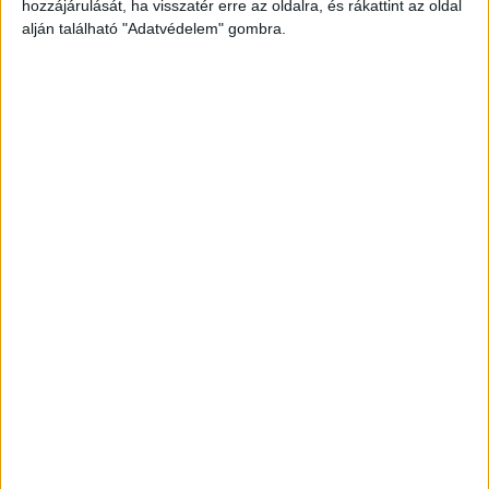
hozzájárulását, ha visszatér erre az oldalra, és rákattint az oldal
alján található "Adatvédelem" gombra.
Jól látható, hogy az élő sportesemények az EB idején is
sok nézőt vonzottak, és ez a közelgő Olimpia idejére is
előrevetíthető. Különbség, hogy míg az EB mérkőzései
délutáni és esti órákban zajlottak, az olimpiai számok
egész nap zajlanak a különböző sportágakban, így még
fontosabbá válhat a közvetítések rugalmas elérhetősége,
akár tévén, számítógépen vagy mobilon. Erre az igényre
kínál a Yettel TV egy egyszerűen igénybevehető és
magas minőségű megoldást.
A szolgáltatás egyszerűen és gyorsan üzembe
helyezhető, és egyidőben akár 3 eszközön is
használható. A választható csomagok közül a
legnagyobban 97+3 tévécsatorna is elérhető; a
tévéműsorok többsége pedig élőben és felvételről is
megtekinthető, megállítható és visszatekerhető. A Yettel
TV most 1 hónapig 0 forintos havidíjért kipróbálható új