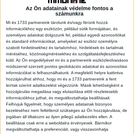
nézők száma, ami a 100. percben lőtt győztes gól idején
ért a csúcsra, és egyben az egész 2024-es foci EB
Az Ön adatainak védelme fontos a
számunkra
abszolút nézőcsúcsát is jelenti a Yettel TV-n.
Érdekességképp: a legkevésbé nézett mérkőzés az
Mi és 1733 partnereink tárolunk és/vagy férünk hozzá
információkhoz egy eszközön, például sütik formájában, és
egész torna alatt a június 22-én délután játszott Grúzia-
személyes adatokat dolgozunk fel, például egyedi azonosítókat
Csehország találkozó volt, ami 300 százalékkal kisebb
és standard információkat, amelyeket az eszköz személyre
adatforgalmat generált a németek elleni magyar
szabott hirdetésekhez és tartalomhoz, hirdetések és tartalmak
meccshez képest – a nagy különbségben minden
méréséhez, közönségmérésekhez és szolgáltatásfejlesztéshez
bizonnyal az eltérő napszak is szerepet játszott.
küld.
Az Ön engedélyével mi és a partnereink eszközleolvasásos
módszerrel szerzett pontos geolokációs adatokat és azonosítási
A nézettségi verseny ezüstérmét holtversenyben nyerte
információkat is felhasználhatunk. A megfelelő helyre kattintva
hozzájárulhat ahhoz, hogy mi és a 1733 partnereink a fent
el a magyar válogatott második, Németország ellen
leírtak szerint adatkezelést végezzünk. Másik lehetőségként a
játszott csoportmérkőzése, és maga az angol-spanyol
hozzájárulás megadása vagy elutasítása előtt részletesebb
döntő. Az egyenes kieséses szakaszban a
információkhoz juthat, és megváltoztathatja beállításait.
Spanyolország-Németország negyeddöntő érdekelte
Felhívjuk figyelmét, hogy személyes adatainak bizonyos
leginkább a Yettel TV nézőit, ami – ellentétben a skót-
kezeléséhez nem feltétlenül szükséges az Ön hozzájárulása, de
magyar meccsel –, egy átlagos naphoz képest nem
jogában áll tiltakozni az ilyen jellegű adatkezelés ellen. A
hozott nagyobb forgalmat, csak átterelte a felhasználókat
beállításai csak erre a weboldalra érvényesek. Bármikor
megváltoztathatja a preferenciáit, vagy visszavonhatja
más csatornákról.