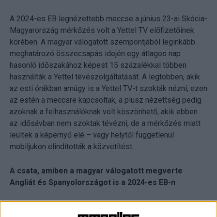
A 2024-es EB legnézettebb meccse a június 23-ai Skócia-
Magyarország mérkőzés volt a Yettel TV előfizetőinek
körében. A magyar válogatott szempontjából leginkább
meghatározó összecsapás idején egy átlagos nap
hasonló időszakához képest 15 százalékkal többen
használták a Yettel tévészolgáltatását. A legtöbben, akik
az esti órákban amúgy is a Yettel TV-t szokták nézni, ezen
az estén a meccsre kapcsoltak, a plusz nézettség pedig
azoknak a felhasználóknak volt köszönhető, akik ebben
az idősávban nem szoktak tévézni, de a mérkőzés miatt
leültek a képernyő elé – vagy helytől függetlenül
mobiljukon elindították a közvetítést.
A csata, amiben a magyar válogatott megverte
Angliát és Spanyolországot is a 2024-es EB-n
A skót-magyar mérkőzés alatt folyamatosan emelkedett a