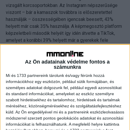
vizsgált korcsoportokban. Az Instagram népszerűsége
viszont – bár a kamaszok továbbra is előszeretettel
használják – összességében igencsak beesett, 43%
helyett már csak 35% használja. A képmegosztó platform
képzeletbeli második helyét így idén átvette a TikTok,
amelyet a korábbi 39% helyett már a gyerekek fele
használ. Harmadiknak a YouTube futott be, amelyet tízből
négyen használnak rendszeresen. Már a 7-12 évesek is
igen aktív online életet élnek ezeken a csatornákon, noha
Az Ön adatainak védelme fontos a
számunkra
13 éves kor alatt a legtöbb felület nem engedélyezi a
regisztrációt.
Mi és 1733 partnereink tárolunk és/vagy férünk hozzá
információkhoz egy eszközön, például sütik formájában, és
személyes adatokat dolgozunk fel, például egyedi azonosítókat
A válaszadók szerint gyermekük jellemzően magukról,
és standard információkat, amelyeket az eszköz személyre
barátokról vagy családtagokról (32%), valamint a
szabott hirdetésekhez és tartalomhoz, hirdetések és tartalmak
lakóhelyről, hobbiról, házikedvencről vagy iskoláról
méréséhez, közönségmérésekhez és szolgáltatásfejlesztéshez
készült fotókat (25%) oszt meg az interneten, de a
küld.
Az Ön engedélyével mi és a partnereink eszközleolvasásos
korábbi felméréssel összevetve kezdi népszerűségét
módszerrel szerzett pontos geolokációs adatokat és azonosítási
veszteni ez a szokás, sőt, 18%-ról 44%-ra ugrott idén
információkat is felhasználhatunk. A megfelelő helyre kattintva