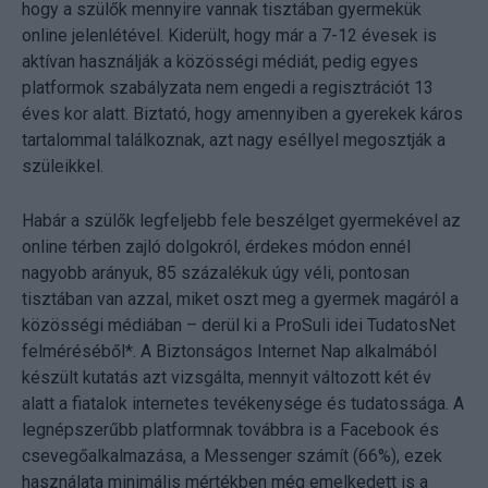
hogy a szülők mennyire vannak tisztában gyermekük
online jelenlétével. Kiderült, hogy már a 7-12 évesek is
aktívan használják a közösségi médiát, pedig egyes
platformok szabályzata nem engedi a regisztrációt 13
éves kor alatt. Biztató, hogy amennyiben a gyerekek káros
tartalommal találkoznak, azt nagy eséllyel megosztják a
szüleikkel.
Habár a szülők legfeljebb fele beszélget gyermekével az
online térben zajló dolgokról, érdekes módon ennél
nagyobb arányuk, 85 százalékuk úgy véli, pontosan
tisztában van azzal, miket oszt meg a gyermek magáról a
közösségi médiában – derül ki a ProSuli idei TudatosNet
felméréséből*. A Biztonságos Internet Nap alkalmából
készült kutatás azt vizsgálta, mennyit változott két év
alatt a fiatalok internetes tevékenysége és tudatossága. A
legnépszerűbb platformnak továbbra is a Facebook és
csevegőalkalmazása, a Messenger számít (66%), ezek
használata minimális mértékben még emelkedett is a