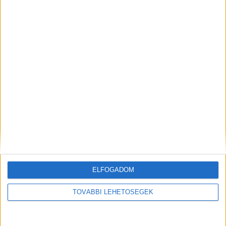
Nem veszünk meg bármit csak azért,
mert olcsó – derül ki egy friss
kutatásból
A RADIOCAFÉN
ELFOGADOM
TOVÁBBI LEHETŐSÉGEK