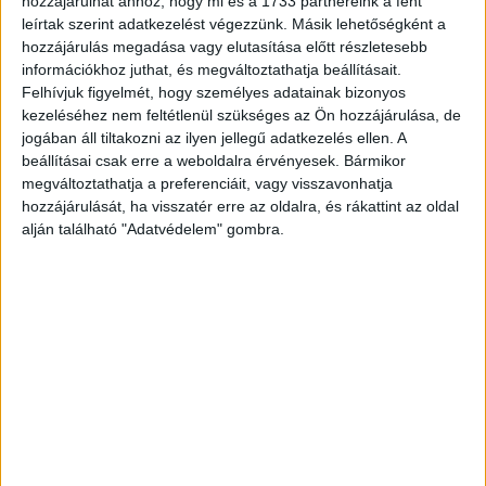
hozzájárulhat ahhoz, hogy mi és a 1733 partnereink a fent
azoknak az aránya, akik semmi ilyesmit nem osztanak
leírtak szerint adatkezelést végezzünk. Másik lehetőségként a
meg a világhálón.
hozzájárulás megadása vagy elutasítása előtt részletesebb
információkhoz juthat, és megváltoztathatja beállításait.
A suliból hazatérve számtalan téma kerül elő a szülő-
Felhívjuk figyelmét, hogy személyes adatainak bizonyos
gyerek diskurzusban, azonban ezek jórészt az iskolában
kezeléséhez nem feltétlenül szükséges az Ön hozzájárulása, de
történtekre (89%), a tanulásra (86%), a helyes
jogában áll tiltakozni az ilyen jellegű adatkezelés ellen. A
beállításai csak erre a weboldalra érvényesek. Bármikor
viselkedésre (80%) és a gyermeket a suliban vagy az után
megváltoztathatja a preferenciáit, vagy visszavonhatja
ért sérelmekre (74%) korlátozódnak. Az idegenekkel való
hozzájárulását, ha visszatér erre az oldalra, és rákattint az oldal
online chatelés, a közösségi oldalak használata, az
alján található "Adatvédelem" gombra.
internetes zaklatás, valamint a helyes viselkedés a neten
továbbra sem tartoznak a legforróbb szülő-gyerek
beszédtémák közé. Míg vélhetően a járványhelyzet miatt
korábban a beszélgetések mintegy 62 százaléka szólt az
online témákról, idén ez már csak átlagosan 46
százalékban fordult elő.
Már egész korán találkoznak káros tartalmakkal,
látható a növekvő tendencia