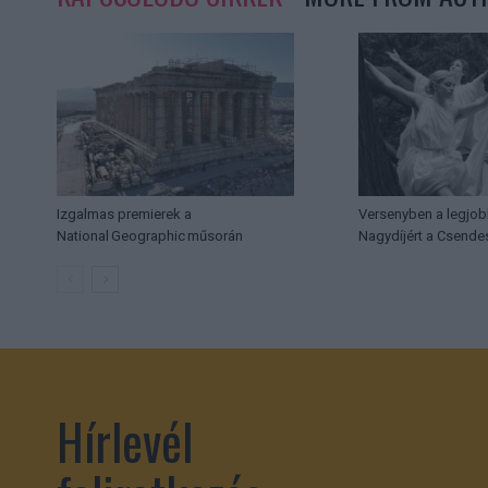
Izgalmas premierek a
Versenyben a legjob
National Geographic műsorán
Nagydíjért a Csende
Hírlevél