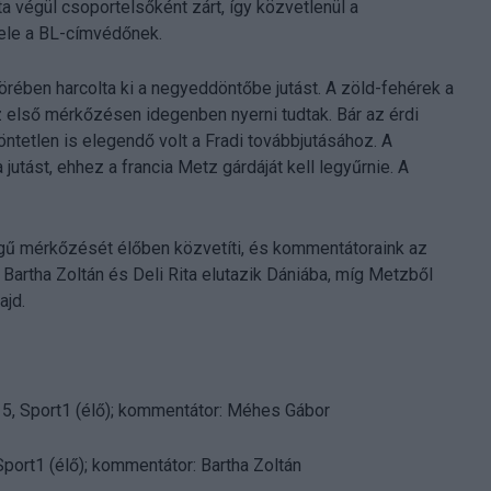
a végül csoportelsőként zárt, így közvetlenül a
fele a BL-címvédőnek.
örében harcolta ki a negyeddöntőbe jutást. A zöld-fehérek a
z első mérkőzésen idegenben nyerni tudtak. Bár az érdi
ntetlen is elegendő volt a Fradi továbbjutásához. A
tást, ehhez a francia Metz gárdáját kell legyűrnie. A
gű mérkőzését élőben közvetíti, és kommentátoraink az
 Bartha Zoltán és Deli Rita elutazik Dániába, míg Metzből
ajd.
15, Sport1 (élő); kommentátor: Méhes Gábor
port1 (élő); kommentátor: Bartha Zoltán