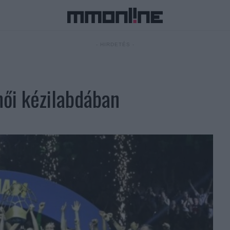
- HIRDETÉS -
női kézilabdában