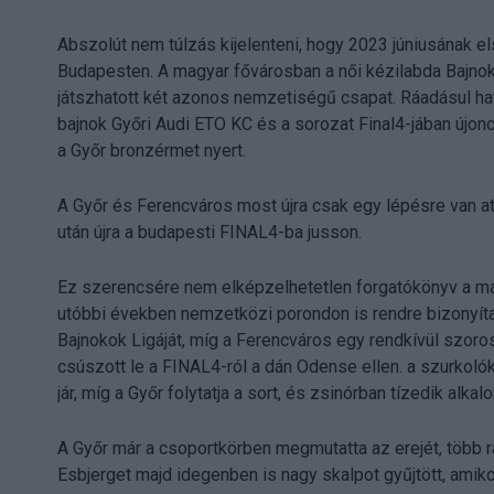
Abszolút nem túlzás kijelenteni, hogy 2023 júniusának e
Budapesten. A magyar fővárosban a női kézilabda Bajno
játszhatott két azonos nemzetiségű csapat. Ráadásul ha
bajnok Győri Audi ETO KC és a sorozat Final4-jában újon
a Győr bronzérmet nyert.
A Győr és Ferencváros most újra csak egy lépésre van at
után újra a budapesti FINAL4-ba jusson.
Ez szerencsére nem elképzelhetetlen forgatókönyv a ma
utóbbi években nemzetközi porondon is rendre bizonyítan
Bajnokok Ligáját, míg a Ferencváros egy rendkívül szor
csúszott le a FINAL4-ról a dán Odense ellen. a szurkol
jár, míg a Győr folytatja a sort, és zsinórban tízedik al
A Győr már a csoportkörben megmutatta az erejét, több 
Esbjerget majd idegenben is nagy skalpot gyűjtött, amiko