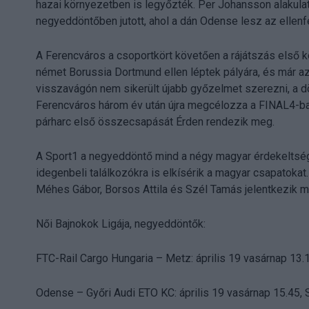
hazai környezetben is legyőzték. Per Johansson alakulat
negyeddöntőben jutott, ahol a dán Odense lesz az ellen
A Ferencváros a csoportkört követően a rájátszás első k
német Borussia Dortmund ellen léptek pályára, és már a
visszavágón nem sikerült újabb győzelmet szerezni, a dö
Ferencváros három év után újra megcélozza a FINAL4-ba ju
párharc első összecsapását Érden rendezik meg.
A Sport1 a negyeddöntő mind a négy magyar érdekeltsé
idegenbeli találkozókra is elkísérik a magyar csapatokat.
Méhes Gábor, Borsos Attila és Szél Tamás jelentkezik m
Női Bajnokok Ligája, negyeddöntők:
FTC-Rail Cargo Hungaria – Metz: április 19 vasárnap 13.
Odense – Győri Audi ETO KC: április 19 vasárnap 15.45, S