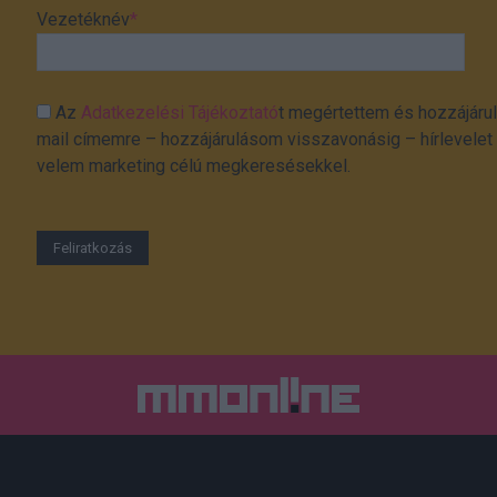
Vezetéknév
*
Az
Adatkezelési Tájékoztató
t megértettem és hozzájárul
mail címemre – hozzájárulásom visszavonásig – hírlevelet k
velem marketing célú megkeresésekkel.