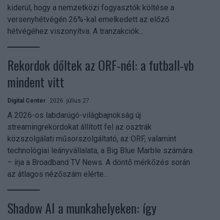
kiderül, hogy a nemzetközi fogyasztók költése a
versenyhétvégén 26%-kal emelkedett az előző
hétvégéhez viszonyítva. A tranzakciók...
Rekordok dőltek az ORF-nél: a futball-vb
mindent vitt
Digital Center
2026. július 27.
A 2026-os labdarúgó-világbajnokság új
streamingrekordokat állított fel az osztrák
közszolgálati műsorszolgáltató, az ORF, valamint
technológiai leányvállalata, a Big Blue Marble számára
– írja a Broadband TV News. A döntő mérkőzés során
az átlagos nézőszám elérte...
Shadow AI a munkahelyeken: így