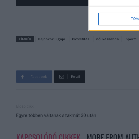
Budapesten
TOV
CÍMKÉK
Bajnokok Ligája
közvetítés
női kézilabda
Sport1
Facebook
Email
Előző cikk
Egyre többen váltanak szakmát 30 után
KAPCSOLÓDÓ CIKKEK
MORE FROM AUT