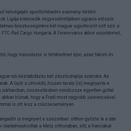
lső hétvégéjén sporttörténelmi esemény történt
kok Ligája kilencedik négyesdöntőjében ugyanis először
talmas büszkeségünkre két magyar együttesről volt szó: a
c FTC-Rail Cargo Hungaria. A Ferencváros akkor ezüstérmet,
tól, hogy másodszor is történelmet írjon, azaz három év
gyar női kézilabdázás két zászlóshajója számára. Az
ak. A Győr a címvédő, hiszen tavaly (is) megnyerte a
os párharcban, összesítésben mindössze egyetlen góllal
ók abban bíznak, hogy a Fradi most nagyobb szerencsével
kalommal is ott lesz a csúcseseményen.
rangadót is megnyert a szezonban: otthon győzte le a dán
r diadalmaskodtak a Metz otthonában, sőt, a franciákat