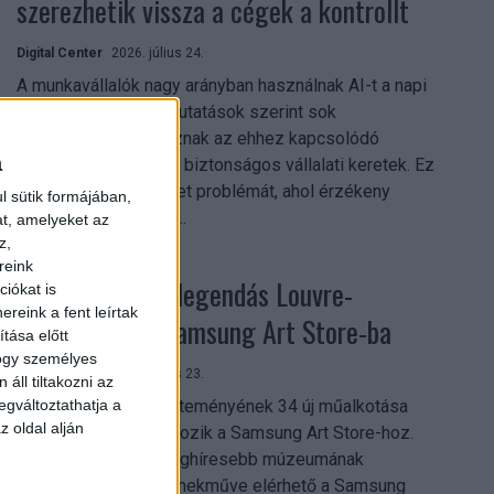
szerezhetik vissza a cégek a kontrollt
Digital Center
2026. július 24.
A munkavállalók nagy arányban használnak AI-t a napi
munkában, ám friss kutatások szerint sok
szervezetnél hiányoznak az ehhez kapcsolódó
a
világos irányelvek és biztonságos vállalati keretek. Ez
különösen ott jelenthet problémát, ahol érzékeny
l sütik formájában,
üzleti információkkal...
at, amelyeket az
z,
reink
Megérkezett a legendás Louvre-
iókat is
reink a fent leírtak
gyűjtemény a Samsung Art Store-ba
tása előtt
hogy személyes
Digital Center
2026. július 23.
áll tiltakozni az
egváltoztathatja a
A párizsi Louvre gyűjteményének 34 új műalkotása
z oldal alján
most először csatlakozik a Samsung Art Store-hoz.
Ezzel a világ egyik leghíresebb múzeumának
összesen már 51 remekműve elérhető a Samsung