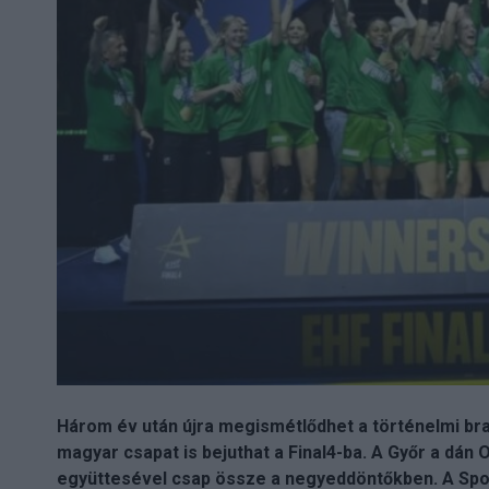
Három év után újra megismétlődhet a történelmi bra
magyar csapat is bejuthat a Final4-ba. A Győr a dán
együttesével csap össze a negyeddöntőkben. A Spor