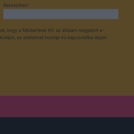
Keresztnév
*
ok, hogy a MédiaHírek Kft. az általam megadott e-
üldjön, az adataimat kezelje és kapcsolatba lépjen