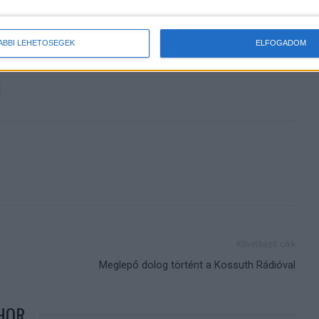
autója
ÁBBI LEHETŐSÉGEK
ELFOGADOM
Következő cikk
Meglepő dolog történt a Kossuth Rádióval
HOR