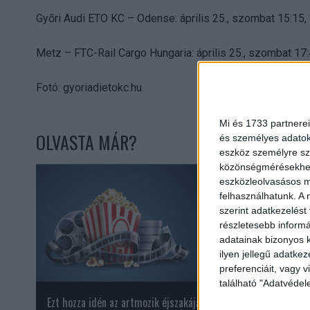
Győri Audi ETO KC – Odense: április 25., szombat 15:15, 
Metz – FTC-Rail Cargo Hungaria: április 25., szombat 17
Fotó: gyoriadietokc.hu
Mi és 1733 partnerei
OLVASTA MÁR?
és személyes adatoka
eszköz személyre sz
közönségmérésekhez 
eszközleolvasásos mó
felhasználhatunk. A 
szerint adatkezelést
részletesebb informác
adatainak bizonyos k
ilyen jellegű adatke
preferenciáit, vagy v
található "Adatvéde
Ezt hozza idén az artmozik éjszakája
A Grammy-díjas zen