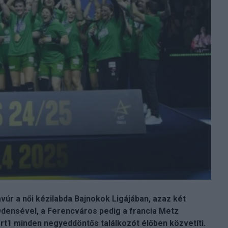
vúr a női kézilabda Bajnokok Ligájában, azaz két
 Odensével, a Ferencváros pedig a francia Metz
t1 minden negyeddöntős találkozót élőben közvetíti.