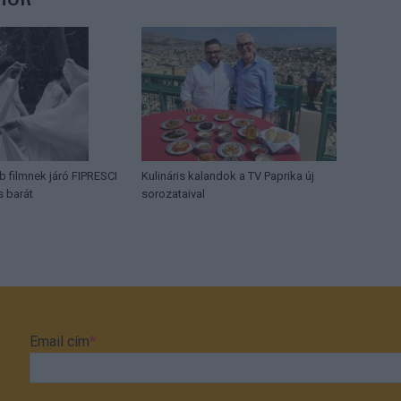
b filmnek járó FIPRESCI
Kulináris kalandok a TV Paprika új
s barát
sorozataival
Email cím
*