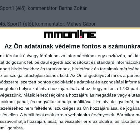
Sport1 (élő); kommentátor: Bartha Zoltán
:45, Sport1 (élő); kommentátor: Méhes Gábor
Az Ön adatainak védelme fontos a számunkr
nk tárolunk és/vagy férünk hozzá információkhoz egy eszközön, példáu
t dolgozunk fel, például egyedi azonosítókat és standard információk
abott hirdetésekhez és tartalomhoz, hirdetések és tartalmak méréséhe
és szolgáltatásfejlesztéshez küld.
Az Ön engedélyével mi és a partne
dszerrel szerzett pontos geolokációs adatokat és azonosítási informác
megfelelő helyre kattintva hozzájárulhat ahhoz, hogy mi és a 1733 partne
 végezzünk. Másik lehetőségként a hozzájárulás megadása vagy elutasí
iókhoz juthat, és megváltoztathatja beállításait.
Felhívjuk figyelmét, 
ezeléséhez nem feltétlenül szükséges az Ön hozzájárulása, de jogában 
zelés ellen. A beállításai csak erre a weboldalra érvényesek. Bármikor m
isszavonhatja hozzájárulását, ha visszatér erre az oldalra, és rákattint a
lem" gombra.
ekar koncertezik
Megújult Európa legnépszerűbb