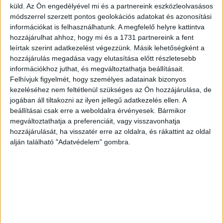
küld.
Az Ön engedélyével mi és a partnereink eszközleolvasásos
módszerrel szerzett pontos geolokációs adatokat és azonosítási
Az irodák kihasználtsága Budapesten és környékén 2019.
információkat is felhasználhatunk. A megfelelő helyre kattintva
második negyedévében enyhén emelkedett (90,6
hozzájárulhat ahhoz, hogy mi és a 1731 partnereink a fent
százalékról 91,8 százalékra), ami éves alapon stagnálást
leírtak szerint adatkezelést végezzünk. Másik lehetőségként a
jelent. Kelet-Magyarországon az áprilisban mért 87
hozzájárulás megadása vagy elutasítása előtt részletesebb
százalékos kihasználtság júliusra 83 százalékra
információkhoz juthat, és megváltoztathatja beállításait.
mérséklődött, míg Nyugat-Magyarországon az áprilisi 92
Felhívjuk figyelmét, hogy személyes adatainak bizonyos
kezeléséhez nem feltétlenül szükséges az Ön hozzájárulása, de
százalékos kihasználtsági mutató júliusra 95 százalékra
jogában áll tiltakozni az ilyen jellegű adatkezelés ellen. A
nőtt. A felmérésben részt vevők várakozási szerint az
beállításai csak erre a weboldalra érvényesek. Bármikor
irodabérleti díjak a következő egy évben 2 és 5 százalék
megváltoztathatja a preferenciáit, vagy visszavonhatja
között emelkedhetnek.
hozzájárulását, ha visszatér erre az oldalra, és rákattint az oldal
alján található "Adatvédelem" gombra.
A GKI a vállalatok, az ingatlannal foglalkozó cégek
(fejlesztők, forgalmazók, tanácsadók és üzemeltetők),
valamint a lakosság következő egy évre vonatkozó
ingatlanpiaci terveit, szándékait és kilátásait térképezte
fel. A második negyedévi vizsgálatban 112 ingatlanokkal
foglalkozó cég és 1097 vállalat vett részt, a lakossági