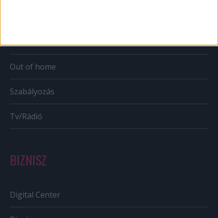
Karrier
Bulvár
Out of home
Szabályozás
Tv/Rádió
BIZNISZ
Digital Center