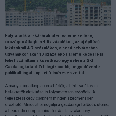
Folytatódik a lakásárak ütemes emelkedése,
országos átlagban 4-5 százalékos, az új építésű
lakásoknál 4-7 százalékos, a pesti belvárosban
ugyanakkor akár 10 százalékos áremelkedésre is
lehet számítani a következő egy évben a GKI
Gazdaságkutató Zrt. legfrissebb, negyedévente
publikált ingatlanpiaci felmérése szerint.
A magyar ingatlanpiacon a bérlők, a bérbeadók és a
befektetők aktivitása is folyamatosan erősödik. A
fejlesztési kedv csaknem minden szegmensben
érezhető. Mindezt támogatja a gazdasági fejlődés üteme,
a beáramló európai uniós források, az alacsony