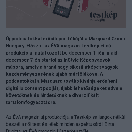
Új podcastokkal erősíti portfólióját a Marquard Group
Hungary. Először az ÉVA magazin Testkép című
produkciója mutatkozott be december 1-jén, majd
december 7-én startol az InStyle Képesvagyok
műsora, amely a brand nagy sikerű #képesvagyok
kezdeményezésének újabb mérföldköve. A
podcastokkal a Marquard tovább kívánja erősíteni
digitális content poolját, újabb lehetőségeket adva a
követőknek és hirdetőknek a diverzifikált
tartalomfogyasztásra.
Az ÉVA magazin új produkciója, a Testkép sallangok nélkül
beszél a női test és lélek minden aspektusáról. Birta
Brigitta, az ÉVA magazin főszerkesztője