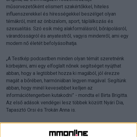
műsorvezetőként elismert szakértőkkel, hiteles
influenszerekkel és hírességekkel beszélget olyan
témákról, mint az önbizalom, sport, táplálkozás és
szexualitás. Szó esik még alakformálásról, bőrápolásról,
várandósságról és anyatestről, vagyis mindenről, ami egy
modern nő életét befolyásolhatja.
„A Testkép podcastben minden olyan témát szeretnénk
körbejárni, ami egy elfoglalt nőnek segítséget nyújthat
abban, hogy a legtöbbet hozza ki magából, jól érezze
magát a bőrében, harmóniában legyen magával. Segítünk
abban, hogy minél kevesebbet kelljen az
információtengerben kutakodni” - mondta el Birta Brigitta.
Az első adások vendégei lesz többek között Nyári Dia,
Tapasztó Orsi és Trokán Anna is.
A világ vezető stílusmagazinja, az InStyle közel három
évvel ezelőtt indította útjára a #képesvagyok