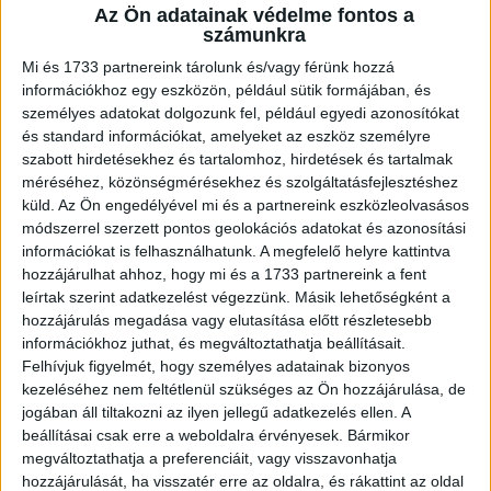
kezdeményezését, amelyben hiteles emberek beszélnek
Az Ön adatainak védelme fontos a
számunkra
a saját korlátaik leküzdéséről. Az inspiráló akció rengeteg
ismert embert és civilt mozgatott meg, idén pedig már a
Mi és 1733 partnereink tárolunk és/vagy férünk hozzá
második alkalommal adták át a #képesvagyok díjakat.
információkhoz egy eszközön, például sütik formájában, és
személyes adatokat dolgozunk fel, például egyedi azonosítókat
Mostantól lehetőség lesz arra is, hogy a motiváló életutak
és standard információkat, amelyeket az eszköz személyre
és üzenetek podcast formájában is eljussanak azokhoz,
szabott hirdetésekhez és tartalomhoz, hirdetések és tartalmak
akik szeretnének változtatni az életükön, vagy kíváncsiak
méréséhez, közönségmérésekhez és szolgáltatásfejlesztéshez
arra, másoknak ez hogyan sikerült.
küld.
Az Ön engedélyével mi és a partnereink eszközleolvasásos
módszerrel szerzett pontos geolokációs adatokat és azonosítási
A Képesvagyok podcastot Alberti Petra, a Marquard Group
információkat is felhasználhatunk. A megfelelő helyre kattintva
Hungary tartalom igazgatója, az InStyle főszerkesztője
hozzájárulhat ahhoz, hogy mi és a 1733 partnereink a fent
leírtak szerint adatkezelést végezzünk. Másik lehetőségként a
vezeti. Az első vendég Puskás Peti lesz, de hamarosan
hozzájárulás megadása vagy elutasítása előtt részletesebb
felbukkan többek között Jakupcsek Gabriella, Gryllus
információkhoz juthat, és megváltoztathatja beállításait.
Dorka, Balatoni József, Pataki Ági és Dobó Kata is. Az új
Felhívjuk figyelmét, hogy személyes adatainak bizonyos
epizódok hetente érkeznek, minden csütörtökön.
kezeléséhez nem feltétlenül szükséges az Ön hozzájárulása, de
jogában áll tiltakozni az ilyen jellegű adatkezelés ellen. A
„Pontosan látjuk, hogy mekkora az igény az inspiráló
beállításai csak erre a weboldalra érvényesek. Bármikor
megváltoztathatja a preferenciáit, vagy visszavonhatja
történetekre, motiváló sztorikra. A podcast hiteles
hozzájárulását, ha visszatér erre az oldalra, és rákattint az oldal
emberek valós élethelyzeteit mutatja be, amelyek