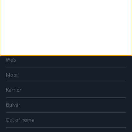
MÉDIA
Print
Web
Mobil
Karrier
Bulvár
Out of home