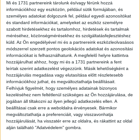
Mi és 1731 partnereink tárolunk és/vagy férünk hozzá
A tranzakció jelentőségét mutatja, hogy a közösségi
információkhoz egy eszközön, például sütik formájában, és
autómegosztás Magyarországon és a régióban is
személyes adatokat dolgozunk fel, például egyedi azonosítókat
ugrásszerű növekedésen ment keresztül, a jövőben pedig
és standard információkat, amelyeket az eszköz személyre
várhatóan a városi autós- és a közösségi közlekedés
szabott hirdetésekhez és tartalomhoz, hirdetések és tartalmak
szerves részévé válva erősödhet ez a trend. A carsharing
méréséhez, közönségmérésekhez és szolgáltatásfejlesztéshez
egyre többek számára jelenti a saját tulajdonú autó
küld.
Az Ön engedélyével mi és a partnereink eszközleolvasásos
módszerrel szerzett pontos geolokációs adatokat és azonosítási
költséghatékony és fenntartható alternatíváját különböző
információkat is felhasználhatunk. A megfelelő helyre kattintva
élethelyzetekben. A közösségi autómegosztás ráadásul
hozzájárulhat ahhoz, hogy mi és a 1731 partnereink a fent
nemcsak gazdaságosabb, hanem zöldebb megoldás is
leírtak szerint adatkezelést végezzünk. Másik lehetőségként a
lehet a városi közlekedésben, amelyhez hozzájárul a
hozzájárulás megadása vagy elutasítása előtt részletesebb
Share Now alacsony károsanyag kibocsátású, legfeljebb
információkhoz juthat, és megváltoztathatja beállításait.
néhány éves, minimum EURO6-os motorral felszerelt,
Felhívjuk figyelmét, hogy személyes adatainak bizonyos
illetve elektromos modellekből álló flottája. Fontos, hogy a
kezeléséhez nem feltétlenül szükséges az Ön hozzájárulása, de
jogában áll tiltakozni az ilyen jellegű adatkezelés ellen. A
legújabb kutatások szerint nagyvárosi használatban akár
beállításai csak erre a weboldalra érvényesek. Bármikor
11 hagyományos használatú autót is kiválthat egy
megváltoztathatja a preferenciáit, vagy visszavonhatja
autómegosztós jármű. Az AutoWallis előrejelzései szerint
hozzájárulását, ha visszatér erre az oldalra, és rákattint az oldal
a közösségi autómegosztást használók száma
alján található "Adatvédelem" gombra.
Budapesten már rövid-közép távon akár ötszörösére is
nőhet.