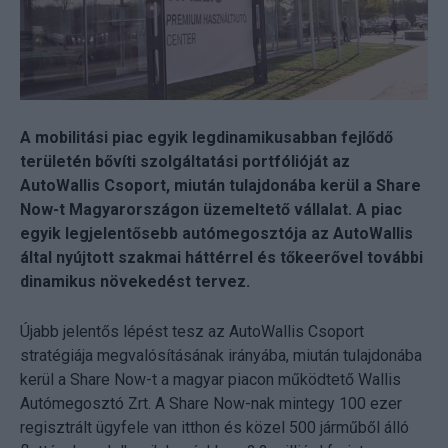
A mobilitási piac egyik legdinamikusabban fejlődő
területén bővíti szolgáltatási portfólióját az
AutoWallis Csoport, miután tulajdonába kerül a Share
Now-t Magyarországon üzemeltető vállalat. A piac
egyik legjelentősebb autómegosztója az AutoWallis
által nyújtott szakmai háttérrel és tőkeerővel további
dinamikus növekedést tervez.
Újabb jelentős lépést tesz az AutoWallis Csoport
stratégiája megvalósításának irányába, miután tulajdonába
kerül a Share Now-t a magyar piacon működtető Wallis
Autómegosztó Zrt. A Share Now-nak mintegy 100 ezer
regisztrált ügyfele van itthon és közel 500 járműből álló