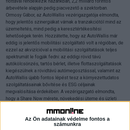
flottával rendelkezik hazánkban, 2,2 milliárd forintos
árbevétele alapján pedig piacvezető a szektorban.
Ormosy Gábor, az AutoWallis vezérigazgatója elmondta,
hogy jelentős szinergiákat várnak a tranzakciótól mind az
üzemeltetés, mind pedig a keresztértékesítési
lehetőségek terén. Hozzátette, hogy az AutoWallis már
eddig is jelentős mobilitási szolgáltató volt a régióban, de
ezzel az akvizícióval a mobilitási szolgáltatások teljes
spektrumát le fogják fedni: az eddigi rövid távú
autókölcsönzés, tartós bérlet, illetve flottaszolgáltatások
kiegészülnek a rövidtávú autómegosztással, valamint az
AutoWallis újabb fontos lépést tesz a környezettudatos
szolgáltatásainak bővítése és ESG céljainak
megvalósítása érdekében. A vezérigazgató elmondta,
hogy a Share Now mérete, növekedési üteme és üzleti
modellje olyan fázisba került, amikor az AutoWallis
szakmai hátterével kiegészülve jelentős részvényesi
Az Ön adatainak védelme fontos a
értéket teremthet a csoport számára.
számunkra