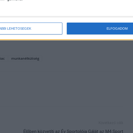
 Business Lounge
A marketingnek a válságban
megkerülhetetlen szerepe van
ÁBBI LEHETŐSÉGEK
ELFOGADOM
iac
munkanélküliség
Következő cikk
Élőben közvetíti az Év Sportolója Gálát az M4 Sport