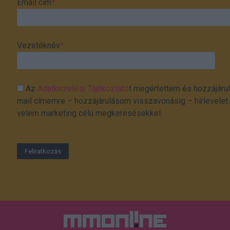
Email cím
*
Vezetéknév
*
Az
Adatkezelési Tájékoztató
t megértettem és hozzájárul
mail címemre – hozzájárulásom visszavonásig – hírlevelet k
velem marketing célú megkeresésekkel.