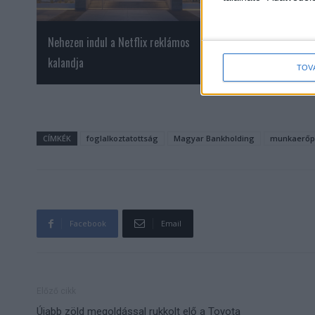
Nehezen indul a Netflix reklámos
Csereklei Zoltán a
kalandja
új adásában
TOV
CÍMKÉK
foglalkoztatottság
Magyar Bankholding
munkaerőp
Facebook
Email
Előző cikk
Újabb zöld megoldással rukkolt elő a Toyota