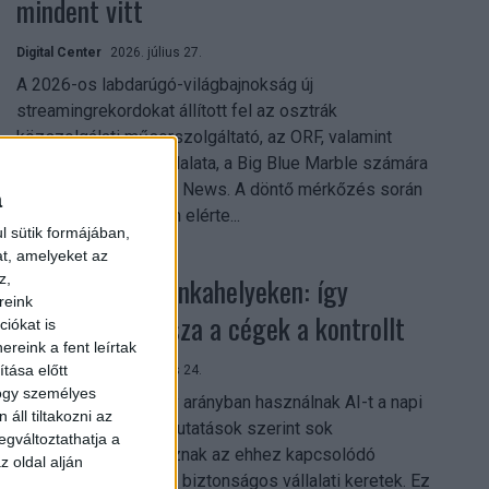
mindent vitt
Digital Center
2026. július 27.
A 2026-os labdarúgó-világbajnokság új
streamingrekordokat állított fel az osztrák
közszolgálati műsorszolgáltató, az ORF, valamint
technológiai leányvállalata, a Big Blue Marble számára
– írja a Broadband TV News. A döntő mérkőzés során
a
az átlagos nézőszám elérte...
l sütik formájában,
at, amelyeket az
Shadow AI a munkahelyeken: így
z,
reink
szerezhetik vissza a cégek a kontrollt
iókat is
reink a fent leírtak
tása előtt
Digital Center
2026. július 24.
hogy személyes
A munkavállalók nagy arányban használnak AI-t a napi
áll tiltakozni az
munkában, ám friss kutatások szerint sok
egváltoztathatja a
szervezetnél hiányoznak az ehhez kapcsolódó
z oldal alján
világos irányelvek és biztonságos vállalati keretek. Ez