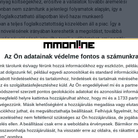
yag költségekhez, erősítve a vállalatok további áremelési
an nem számítunk a jelenlegi folyamatok alapján, így a
foglalkoztatható állapotban lévő hazai munkaerő
n a teljes foglalkoztatottság közelében áll a piac. Így a
 növelésének irányában kereshetik a megoldást, továbbá
ág növelésének irányába tereli a vállalatokat, ami pozitív
sa szempontjából. Várakozásunk szerint 2022-ben 3.7%
z átlagos ráta, de a globális környezet hatásai miatt az
Az Ön adatainak védelme fontos a számunkr
h András, a Magyar Bankholding vezető elemzője.
nk tárolunk és/vagy férünk hozzá információkhoz egy eszközön, példáu
t dolgozunk fel, például egyedi azonosítókat és standard információk
abott hirdetésekhez és tartalomhoz, hirdetések és tartalmak méréséhe
és szolgáltatásfejlesztéshez küld.
Az Ön engedélyével mi és a partne
dszerrel szerzett pontos geolokációs adatokat és azonosítási informác
megfelelő helyre kattintva hozzájárulhat ahhoz, hogy mi és a 1733 partne
 végezzünk. Másik lehetőségként a hozzájárulás megadása vagy elutasí
iókhoz juthat, és megváltoztathatja beállításait.
Felhívjuk figyelmét, 
ezeléséhez nem feltétlenül szükséges az Ön hozzájárulása, de jogában 
zelés ellen. A beállításai csak erre a weboldalra érvényesek. Bármikor m
isszavonhatja hozzájárulását, ha visszatér erre az oldalra, és rákattint a
lem" gombra.