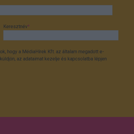
Keresztnév
*
ok, hogy a MédiaHírek Kft. az általam megadott e-
üldjön, az adataimat kezelje és kapcsolatba lépjen