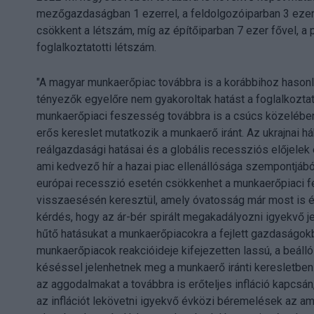
mezőgazdaságban 1 ezerrel, a feldolgozóiparban 3 ezer 
csökkent a létszám, míg az építőiparban 7 ezer fővel, a p
foglalkoztatotti létszám.
"A magyar munkaerőpiac továbbra is a korábbihoz hasonló
tényezők egyelőre nem gyakoroltak hatást a foglalkoztato
munkaerőpiaci feszesség továbbra is a csúcs közelében v
erős kereslet mutatkozik a munkaerő iránt. Az ukrajnai 
reálgazdasági hatásai és a globális recessziós előjele
ami kedvező hír a hazai piac ellenállósága szempontjá
európai recesszió esetén csökkenhet a munkaerőpiaci f
visszaesésén keresztül, amely óvatosság már most is ére
kérdés, hogy az ár-bér spirált megakadályozni igyekvő 
hűtő hatásukat a munkaerőpiacokra a fejlett gazdaság
munkaerőpiacok reakcióideje kifejezetten lassú, a beáll
késéssel jelenhetnek meg a munkaerő iránti keresletben
az aggodalmakat a továbbra is erőteljes infláció kapcsán
az inflációt lekövetni igyekvő évközi béremelések az a