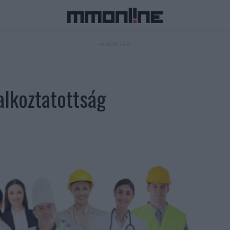
- HIRDETÉS -
alkoztatottság