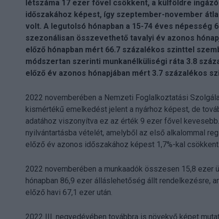
létszáma 17 ezer fővel csökkent, a külföldre ingáz
időszakához képest, így szeptember-november átlagá
volt. A legutolsó hónapban a 15-74 éves népesség 6
szezonálisan összevethető tavalyi év azonos hónapj
előző hónapban mért 66.7 százalékos szinttel szem
módszertan szerinti munkanélküliségi ráta 3.8 száza
előző év azonos hónapjában mért 3.7 százalékos szi
2022 novemberében a Nemzeti Foglalkoztatási Szolgálat
kismértékű emelkedést jelent a nyárhoz képest, de tová
adatához viszonyítva ez az érték 9 ezer fővel kevesebb
nyilvántartásba vételét, amelyből az első alkalommal reg
előző év azonos időszakához képest 1,7%-kal csökkent
2022 novemberében a munkaadók összesen 15,8 ezer üre
hónapban 86,9 ezer álláslehetőség állt rendelkezésre, a
előző havi 67,1 ezer után.
2022 III. negyedévében továbbra is növekvő képet mutato