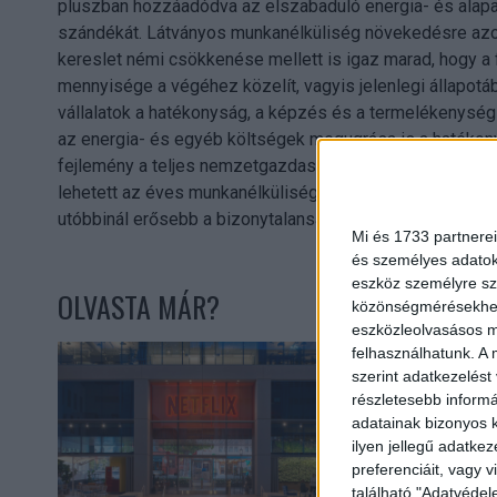
pluszban hozzáadódva az elszabaduló energia- és alapan
szándékát. Látványos munkanélküliség növekedésre azonb
kereslet némi csökkenése mellett is igaz marad, hogy a 
mennyisége a végéhez közelít, vagyis jelenlegi állapotába
vállalatok a hatékonyság, a képzés és a termelékenység
az energia- és egyéb költségek megugrása is a hatékonys
fejlemény a teljes nemzetgazdaság globális felzárkózá
lehetett az éves munkanélküliség, idén pedig 3.9% lehet a
utóbbinál erősebb a bizonytalanság" - mondta el Horvát
Mi és 1733 partnerei
és személyes adatoka
eszköz személyre sz
OLVASTA MÁR?
közönségmérésekhez 
eszközleolvasásos mó
felhasználhatunk. A 
szerint adatkezelést
részletesebb informác
adatainak bizonyos k
ilyen jellegű adatke
preferenciáit, vagy v
található "Adatvéde