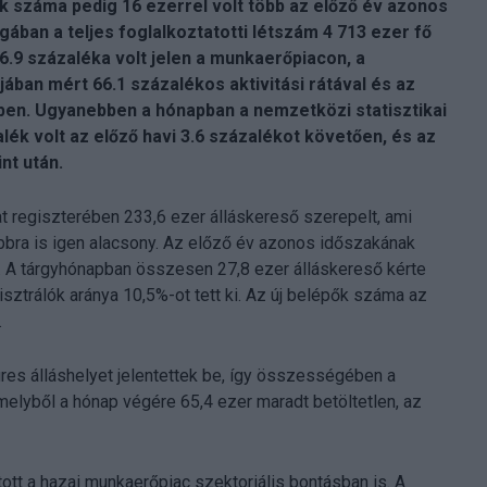
ók száma pedig 16 ezerrel volt több az előző év azonos
ban a teljes foglalkoztatotti létszám 4 713 ezer fő
6.9 százaléka volt jelen a munkaerőpiacon, a
ában mért 66.1 százalékos aktivitási rátával és az
ben. Ugyanebben a hónapban a nemzetközi statisztikai
lék volt az előző havi 3.6 százalékot követően, és az
nt után.
 regiszterében 233,6 ezer álláskereső szerepelt, ami
bbra is igen alacsony. Az előző év azonos időszakának
. A tárgyhónapban összesen 27,8 ezer álláskereső kérte
isztrálók aránya 10,5%-ot tett ki. Az új belépők száma az
.
s álláshelyet jelentettek be, így összességében a
melyből a hónap végére 65,4 ezer maradt betöltetlen, az
tt a hazai munkaerőpiac szektoriális bontásban is. A