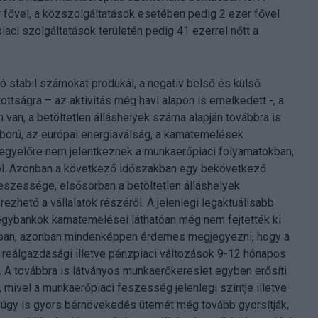
fővel, a közszolgáltatások esetében pedig 2 ezer fővel
iaci szolgáltatások területén pedig 41 ezerrel nőtt a
 stabil számokat produkál, a negatív belső és külső
ttságra – az aktivitás még havi alapon is emelkedett -, a
an, a betöltetlen álláshelyek száma alapján továbbra is
háború, az európai energiaválság, a kamatemelések
k egyelőre nem jelentkeznek a munkaerőpiaci folyamatokban,
ból. Azonban a következő időszakban egy bekövetkező
eszessége, elsősorban a betöltetlen álláshelyek
zhető a vállalatok részéről. A jelenlegi legaktuálisabb
jegybankok kamatemelései láthatóan még nem fejtették ki
okban, azonban mindenképpen érdemes megjegyezni, hogy a
ó reálgazdasági illetve pénzpiaci változások 9-12 hónapos
. A továbbra is látványos munkaerőkereslet egyben erősíti
, mivel a munkaerőpiaci feszesség jelenlegi szintje illetve
múgy is gyors bérnövekedés ütemét még tovább gyorsítják,