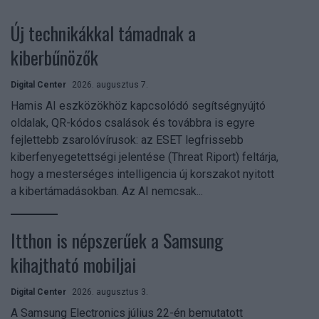
Új technikákkal támadnak a
kiberbűnözők
Digital Center
2026. augusztus 7.
Hamis AI eszközökhöz kapcsolódó segítségnyújtó
oldalak, QR-kódos csalások és továbbra is egyre
fejlettebb zsarolóvírusok: az ESET legfrissebb
kiberfenyegetettségi jelentése (Threat Riport) feltárja,
hogy a mesterséges intelligencia új korszakot nyitott
a kibertámadásokban. Az AI nemcsak...
Itthon is népszerűek a Samsung
kihajtható mobiljai
Digital Center
2026. augusztus 3.
A Samsung Electronics július 22-én bemutatott