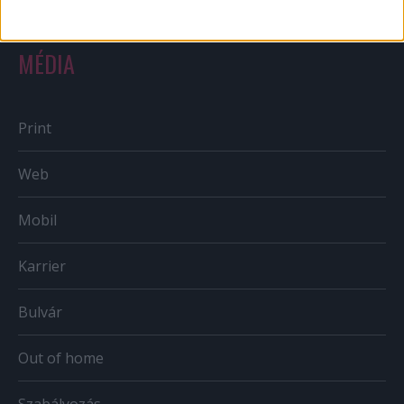
MÉDIA
Print
Web
Mobil
Karrier
Bulvár
Out of home