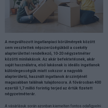
A megváltozott ingatlanpiaci körülmények között
sem vesztettek népszerűségükből a csekély
alapterülettel rendelkező, 10-20 négyzetméter
közötti minilakások. Az akár befektetésnek, akár
saját használatra, első lakásnak is ideális ingatlanok
különlegességük miatt sokszor a nagyobb
alapterületű, használt ingatlanok árszintjénél
magasabban találnak tulajdonosra. A fővárosban 400
ezertől 1,7 millió forintig terjed az értük fizetett
négyzetméterár.
A vásárlásuk során azonban kiemelten fontos odafigyelni