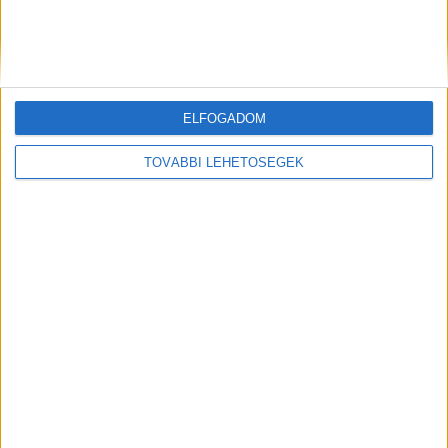
Korábbi adások
ELFOGADOM
A rovat támogatói:
TOVÁBBI LEHETŐSÉGEK
Még több podcast