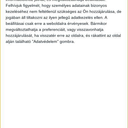
Felhívjuk figyelmét, hogy személyes adatainak bizonyos
Kiemelt figyelemmel szükséges eljárni, illetve érdemes
kezeléséhez nem feltétlenül szükséges az Ön hozzájárulása, de
ingatlanközvetítő szakemberek segítségét is kérni, ha a
jogában áll tiltakozni az ilyen jellegű adatkezelés ellen. A
beállításai csak erre a weboldalra érvényesek. Bármikor
vásárló hasonló módon kialakított kislakás vásárlása
megváltoztathatja a preferenciáit, vagy visszavonhatja
mellett dönt. Mind a szétválasztott, mind a tárolóból vagy
hozzájárulását, ha visszatér erre az oldalra, és rákattint az oldal
garázsból átalakított lakásoknál érdemes ellenőrizni a
alján található "Adatvédelem" gombra.
tulajdoni lapot, hiszen a későbbi értékesítés során, illetve
akár a hitelfelvétel esetén is elengedhetetlen, hogy a
valóságnak megfelelő adatok szerepeljenek a
dokumentációban. Az sem elhanyagolandó, hogy a
társasház adott-e engedélyt a nagy lakás
szétválasztására, illetve, hogy az ingatlanok
rendelkeznek-e önálló mérőórákkal.
A fővárosban inkább a belvárosi területeken, valamint a
befektetők által is keresett, VI., VII., VIII. és XIII.
kerületben kelendőek a társasházi kislakások, de
előszeretettel választanak az ügyfelek csekély
alapterülettel rendelkező kertkapcsolatos kisházakat