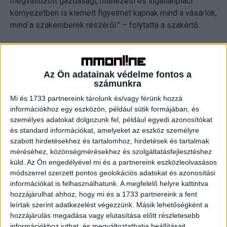
megváltozott gazdasági, hitelezési és ingatlanpiaci
környezetben is kiemelt figyelmet kapnak mind a vásárlók,
mind a szakemberek részéről.” – folytatta a szakértő.
Minden minilakás más, többségében valamilyen egyéb
funkciót betöltő vagy kihasználatlanul álló kisebb helyiség
Az Ön adatainak védelme fontos a
teljes átalakításával készült ingatlanok ezek. A fővárosi
számunkra
bérházak régi gondnok- vagy cselédlakásai, földszinten
vagy a szuterénben található tárolói, esetleg garázsai
Mi és 1733 partnereink tárolunk és/vagy férünk hozzá
információkhoz egy eszközön, például sütik formájában, és
alapos tervezés után, mindennapi lakhatásra alkalmas,
személyes adatokat dolgozunk fel, például egyedi azonosítókat
összkomfortos lakásokká váltak. Napjainkban, még a
és standard információkat, amelyeket az eszköz személyre
magas építőanyag- és szakmunkaárak mellett is jellemző
szabott hirdetésekhez és tartalomhoz, hirdetések és tartalmak
trend, hogy ingatlanpiaci befektetők a régi, klasszikus
méréséhez, közönségmérésekhez és szolgáltatásfejlesztéshez
nagypolgári vagy az átlagos méretű, könnyen alakítható
küld.
Az Ön engedélyével mi és a partnereink eszközleolvasásos
50-60 négyzetméteres ingatlanokat osztják fel kettő, vagy
módszerrel szerzett pontos geolokációs adatokat és azonosítási
akár három kisebb alapterületű lakásra. Az így kialakított,
információkat is felhasználhatunk. A megfelelő helyre kattintva
hozzájárulhat ahhoz, hogy mi és a 1733 partnereink a fent
teljeskörűen felújított lakásokat könnyebben és nagyobb
leírtak szerint adatkezelést végezzünk. Másik lehetőségként a
haszonnal értékesítik, mintha megtartanák a régi
hozzájárulás megadása vagy elutasítása előtt részletesebb
elrendezést.
információkhoz juthat, és megváltoztathatja beállításait.