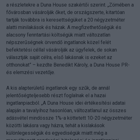
a részletekre a Duna House szakértői szerint. „Zömében a
fővárosban vásárolják őket, de országszerte, kitartóan
tartják továbbra is keresettségüket a 20 négyzetméter
alatti minilakások és házak. A megfizethetőségük és
alacsony fenntartási költségük miatt változatlan
népszerűségnek örvendő ingatlanok közel felét
befektetési céllal vásárolják az ügyfelek, de sokan
választják saját célra, első lakásnak is ezeket az
otthonokat” – kezdte Benedikt Károly, a Duna House PR-
és elemzési vezetője.
A kis alapterületű ingatlanok egy szűk, de annál
jelentőségteljesebb részt foglalnak el a hazai
ingatlanpiacból. „A Duna House idei értékesítési adatai
alapján a tavalyihoz hasonlóan, változatlanul az összes
adásvétel mindössze 1%-a köttetett 10-20 négyzetméter
közötti lakásra vagy házra, tehát a kislakások
különlegességük és egyediségük miatt még a