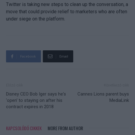
Twitter is taking new steps to clean up the conversation, a
move that could provide relief to marketers who are often
under siege on the platform.
Facebook
Email
Előző cikk
Következő cikk
Disney CEO Bob Iger says he's
Cannes Lions parent buys
'open' to staying on after his
MediaLink
contract expires in 2018
KAPCSOLÓDÓ CIKKEK
MORE FROM AUTHOR