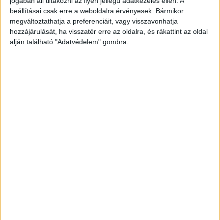
jogában áll tiltakozni az ilyen jellegű adatkezelés ellen. A
beállításai csak erre a weboldalra érvényesek. Bármikor
megváltoztathatja a preferenciáit, vagy visszavonhatja
A RADIOCAFÉN
hozzájárulását, ha visszatér erre az oldalra, és rákattint az oldal
alján található "Adatvédelem" gombra.
Korábbi adások
A rovat támogatói: