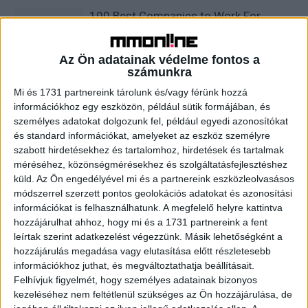
100 Best Companies to Work For
Az Ön adatainak védelme fontos a
számunkra
Coca-Cola launches its latest weird
Mi és 1731 partnereink tárolunk és/vagy férünk hozzá
soda flavor in the metaverse
információkhoz egy eszközön, például sütik formájában, és
személyes adatokat dolgozunk fel, például egyedi azonosítókat
és standard információkat, amelyeket az eszköz személyre
Fashion Startup Shein Raising Funds at
szabott hirdetésekhez és tartalomhoz, hirdetések és tartalmak
$100 Billion Value
méréséhez, közönségmérésekhez és szolgáltatásfejlesztéshez
küld.
Az Ön engedélyével mi és a partnereink eszközleolvasásos
módszerrel szerzett pontos geolokációs adatokat és azonosítási
információkat is felhasználhatunk. A megfelelő helyre kattintva
hozzájárulhat ahhoz, hogy mi és a 1731 partnereink a fent
leírtak szerint adatkezelést végezzünk. Másik lehetőségként a
hozzájárulás megadása vagy elutasítása előtt részletesebb
információkhoz juthat, és megváltoztathatja beállításait.
Felhívjuk figyelmét, hogy személyes adatainak bizonyos
kezeléséhez nem feltétlenül szükséges az Ön hozzájárulása, de