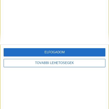
remekműve elérhető a Samsung Electronics platformján
világszerte. A kollekció része Leonardo...
ELFOGADOM
TOVÁBBI LEHETŐSÉGEK
Hírlevél
feliratkozás
Iratkozz fel napi hírlevelünkre és kerülj képbe a média, az