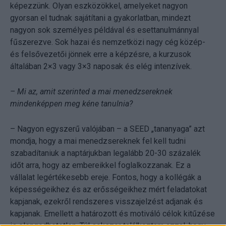
képezzünk. Olyan eszközökkel, amelyeket nagyon
gyorsan el tudnak sajátítani a gyakorlatban, mindezt
nagyon sok személyes példával és esettanulmánnyal
fűszerezve. Sok hazai és nemzetközi nagy cég közép-
és felsővezetői jönnek erre a képzésre, a kurzusok
általában 2×3 vagy 3×3 naposak és elég intenzívek.
– Mi az, amit szerinted a mai menedzsereknek
mindenképpen meg kéne tanulnia?
– Nagyon egyszerű valójában – a SEED „tananyaga” azt
mondja, hogy a mai menedzsereknek fel kell tudni
szabadítaniuk a naptárjukban legalább 20-30 százalék
időt arra, hogy az embereikkel foglalkozzanak. Ez a
vállalat legértékesebb ereje. Fontos, hogy a kollégák a
képességeikhez és az erősségeikhez mért feladatokat
kapjanak, ezekről rendszeres visszajelzést adjanak és
kapjanak. Emellett a határozott és motiváló célok kitűzése
is elengedhetetlen. Túl sokszor találkoztam azzal, hogy