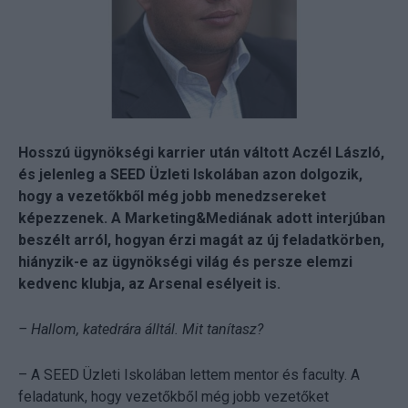
Hosszú ügynökségi karrier után váltott Aczél László,
és jelenleg a SEED Üzleti Iskolában azon dolgozik,
hogy a vezetőkből még jobb menedzsereket
képezzenek. A Marketing&Mediának adott interjúban
beszélt arról, hogyan érzi magát az új feladatkörben,
hiányzik-e az ügynökségi világ és persze elemzi
kedvenc klubja, az Arsenal esélyeit is.
– Hallom, katedrára álltál. Mit tanítasz?
– A SEED Üzleti Iskolában lettem mentor és faculty. A
feladatunk, hogy vezetőkből még jobb vezetőket