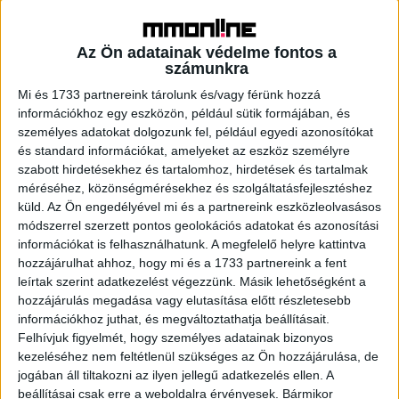
teljesen túl van zsúfolva valakinek a naptárja, vagy annyira
beleásta magát a szakmai kérdésekbe, hogy nem jut ideje
Az Ön adatainak védelme fontos a
semmi másra.
számunkra
Mi és 1733 partnereink tárolunk és/vagy férünk hozzá
– A program része a személyes coaching és mentorálás is.
információkhoz egy eszközön, például sütik formájában, és
Mennyire nyitottak a vezetők ezekre a dolgokra?
személyes adatokat dolgozunk fel, például egyedi azonosítókat
és standard információkat, amelyeket az eszköz személyre
szabott hirdetésekhez és tartalomhoz, hirdetések és tartalmak
– Mentorálásra nagyon fogékonyak úgy látom, de a
méréséhez, közönségmérésekhez és szolgáltatásfejlesztéshez
coaching is sokat segít. Bár nagyon különböző területről
küld.
Az Ön engedélyével mi és a partnereink eszközleolvasásos
érkeznek a vezetők, mégis hasonlóak a vezetői
módszerrel szerzett pontos geolokációs adatokat és azonosítási
problémák, amikkel szembe kell nézniük. Mivel nagyon
információkat is felhasználhatunk. A megfelelő helyre kattintva
sokat voltam hasonló helyzetben magam is az évek során,
hozzájárulhat ahhoz, hogy mi és a 1733 partnereink a fent
úgy érzem, más szempontból, de sok hasznos tanácsot
leírtak szerint adatkezelést végezzünk. Másik lehetőségként a
hozzájárulás megadása vagy elutasítása előtt részletesebb
tudok adni a résztvevőknek bizonyos helyzetek
információkhoz juthat, és megváltoztathatja beállításait.
megoldásában, vagy problémák kezelésében.
Felhívjuk figyelmét, hogy személyes adatainak bizonyos
kezeléséhez nem feltétlenül szükséges az Ön hozzájárulása, de
– Amúgy milyen az élet az ügynökségi világ után? Nem
jogában áll tiltakozni az ilyen jellegű adatkezelés ellen. A
hiányzik? Vagy 20 évig toltad a Young&Rubicam szekerét.
beállításai csak erre a weboldalra érvényesek. Bármikor