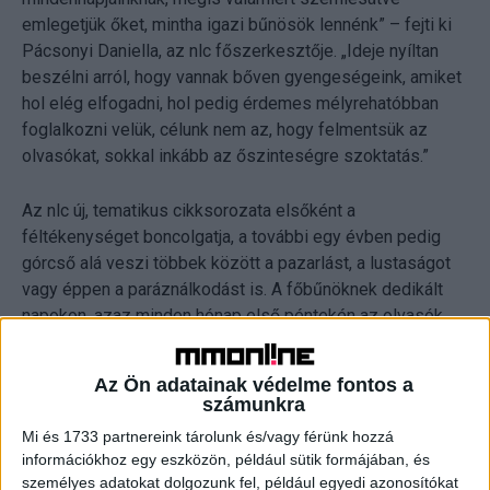
emlegetjük őket, mintha igazi bűnösök lennénk” – fejti ki
Pácsonyi Daniella, az nlc főszerkesztője. „Ideje nyíltan
beszélni arról, hogy vannak bőven gyengeségeink, amiket
hol elég elfogadni, hol pedig érdemes mélyrehatóbban
foglalkozni velük, célunk nem az, hogy felmentsük az
olvasókat, sokkal inkább az őszinteségre szoktatás.”
Az nlc új, tematikus cikksorozata elsőként a
féltékenységet boncolgatja, a további egy évben pedig
górcső alá veszi többek között a pazarlást, a lustaságot
vagy éppen a paráználkodást is. A főbűnöknek dedikált
napokon, azaz minden hónap első péntekén az olvasók
nyílt levelek, vallomások, riportok, szakértőkkel készített
interjúk és forgatott anyagok segítségével járhatják körbe
Az Ön adatainak védelme fontos a
az adott témát. A szerkesztőség minden tematikát
számunkra
megelőzően mini kutatással monitorozza az olvasókat,
Mi és 1733 partnereink tárolunk és/vagy férünk hozzá
amelyek eredményét cikkekben és sajtóközleményben
információkhoz egy eszközön, például sütik formájában, és
kommunikálja. Minden hónapban saját cikkel jelentkezik
személyes adatokat dolgozunk fel, például egyedi azonosítókat