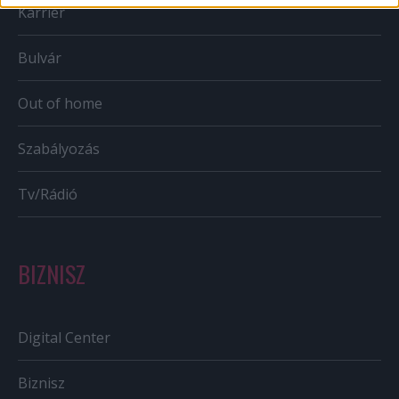
Karrier
Bulvár
Out of home
Szabályozás
Tv/Rádió
BIZNISZ
Digital Center
Biznisz