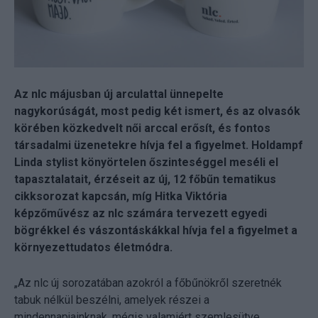
Az nlc májusban új arculattal ünnepelte
nagykorúságát, most pedig két ismert, és az olvasók
körében közkedvelt női arccal erősít, és fontos
társadalmi üzenetekre hívja fel a figyelmet. Holdampf
Linda stylist könyörtelen őszinteséggel meséli el
tapasztalatait, érzéseit az új, 12 főbűn tematikus
cikksorozat kapcsán, míg Hitka Viktória
képzőművész az nlc számára tervezett egyedi
bögrékkel és vászontáskákkal hívja fel a figyelmet a
környezettudatos életmódra.
„Az nlc új sorozatában azokról a főbűnökről szeretnék
tabuk nélkül beszélni, amelyek részei a
mindennapjainknak, mégis valamiért szemlesütve