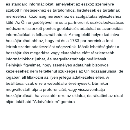
Holdampf Linda stylist is az adott bűn kapcsán. „Kevés a
és standard információkat, amelyeket az eszköz személyre
jól látható és őszinte nő, aki vállalja, hogy nem tökéletes,
szabott hirdetésekhez és tartalomhoz, hirdetések és tartalmak
aki nem szégyelli, ha fáj, ha mar, ha üvölteni vagy sírni
méréséhez, közönségmérésekhez és szolgáltatásfejlesztéshez
küld.
Az Ön engedélyével mi és a partnereink eszközleolvasásos
tudna a tanácstalanságtól. Linda pont ilyen, láttam
módszerrel szerzett pontos geolokációs adatokat és azonosítási
kamaszként a középiskolában, útkeresés közben,
információkat is felhasználhatunk. A megfelelő helyre kattintva
feleségként, sírva és nevetve, és egyet biztosan
hozzájárulhat ahhoz, hogy mi és a 1733 partnereink a fent
mondhatok, ő tényleg sose kamuzik” – folytatja a
leírtak szerint adatkezelést végezzünk. Másik lehetőségként a
legolvasottabb női hírportál főszerkesztője. Linda
hozzájárulás megadása vagy elutasítása előtt részletesebb
elmondta: „Rögtön elfogadtam az nlc felkérést, tetszett a
információkhoz juthat, és megváltoztathatja beállításait.
feladat, hogy őszintén kell beszélni a hétköznapi
Felhívjuk figyelmét, hogy személyes adatainak bizonyos
kezeléséhez nem feltétlenül szükséges az Ön hozzájárulása, de
gyarlóságainkról, azt hiszem, hogy ez a fajta
jogában áll tiltakozni az ilyen jellegű adatkezelés ellen. A
kommunikáció hiányzik a mindennapokból, és annak is
beállításai csak erre a weboldalra érvényesek. Bármikor
örültem, hogy a közönség új szerepben ismerhet meg.
megváltoztathatja a preferenciáit, vagy visszavonhatja
Megígérhetem, hogy a postjaimban nem lesz kamu, még
hozzájárulását, ha visszatér erre az oldalra, és rákattint az oldal
akkor sem, ha egyébként mély és fájó sebeket tépek fel.”
alján található "Adatvédelem" gombra.
Hitka Viktória hivatalosan képzőművész, a
hétköznapokban grafikus, mesekönyv-illusztrátor, egy
társadalmilag érzékeny kártyajáték alkotója, pár éve pedig