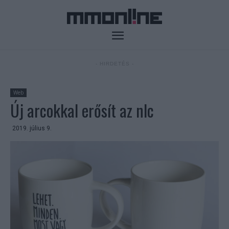
- HIRDETÉS -
Web
Új arcokkal erősít az nlc
2019. július 9.