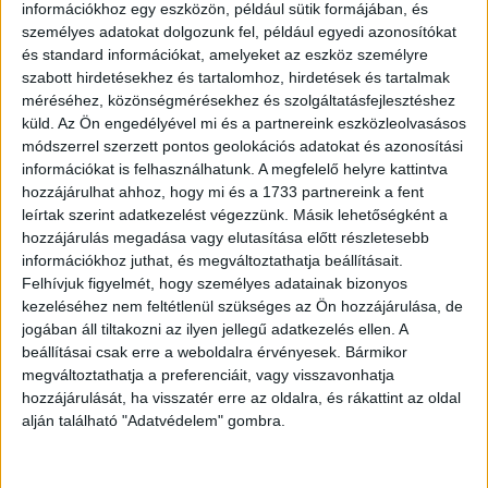
információkhoz egy eszközön, például sütik formájában, és
a képszerkesztés is magas színvonalú, ezért nagyobb
személyes adatokat dolgozunk fel, például egyedi azonosítókat
szerepet kapnak a képek a nyomtatott lapban is” –
és standard információkat, amelyeket az eszköz személyre
mondta el Hraschek Dávid.
szabott hirdetésekhez és tartalomhoz, hirdetések és tartalmak
méréséhez, közönségmérésekhez és szolgáltatásfejlesztéshez
Az arculatváltás részeként a HVG logója is megújult. Pop
küld.
Az Ön engedélyével mi és a partnereink eszközleolvasásos
András, a HVG vizuális világán dolgozó Stereogram
módszerrel szerzett pontos geolokációs adatokat és azonosítási
információkat is felhasználhatunk. A megfelelő helyre kattintva
vezető tervezője elmondta, hogy az új logó
hozzájárulhat ahhoz, hogy mi és a 1733 partnereink a fent
elkészítésekor a vizuális tisztaságra és komolyságra
leírtak szerint adatkezelést végezzünk. Másik lehetőségként a
helyezték a hangsúlyt, hogy a következő 10-15 évben is
hozzájárulás megadása vagy elutasítása előtt részletesebb
időtálló maradjon. Éppen ezért a logó csak apró pontokon
információkhoz juthat, és megváltoztathatja beállításait.
változott, de annál fontosabb, hogy ezentúl ez lesz a HVG
Felhívjuk figyelmét, hogy személyes adatainak bizonyos
tartalmainak egységes jelölése, így az online
kezeléséhez nem feltétlenül szükséges az Ön hozzájárulása, de
platformokon is meg fog jelenni.
jogában áll tiltakozni az ilyen jellegű adatkezelés ellen. A
beállításai csak erre a weboldalra érvényesek. Bármikor
megváltoztathatja a preferenciáit, vagy visszavonhatja
hozzájárulását, ha visszatér erre az oldalra, és rákattint az oldal
OLVASTA MÁR?
alján található "Adatvédelem" gombra.