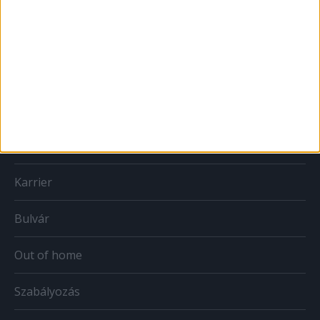
MÉDIA
Print
Web
Mobil
Karrier
Bulvár
Out of home
Szabályozás