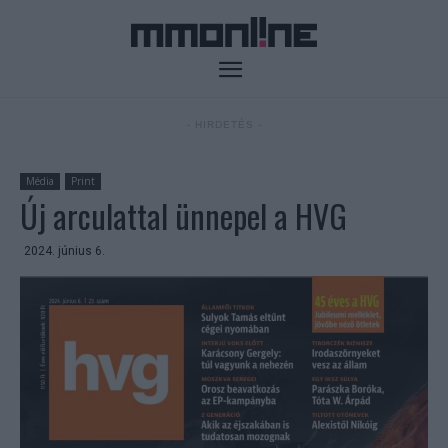
- HIRDETÉS -
Média
Print
Új arculattal ünnepel a HVG
2024. június 6.