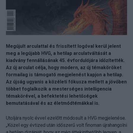
Megújult arculattal és frissített logóval kerül jelent
meg a legújabb HVG, a hetilap arculatváltását a
kiadvány fennállásának 45. évfordulójára időzítették.
Az új arculat célja, hogy modern, az új témaköröket
formailag is támogató megjelenést kapjon a hetilap.
Az újság ugyanis a közéleti fókusza mellett a jövőben
többet foglalkozik a mesterséges intelligencia
témakörével, a befektetési lehetőségek
bemutatásával és az életmódtémákkal is.
Utoljára nyolc évvel ezelőtt módosult a HVG megjelenése.
„Közel egy évtized után időszerű volt finoman újrahangolni
a hetilap dizájnját, hogy az még áttekinthetőbb legyen, a