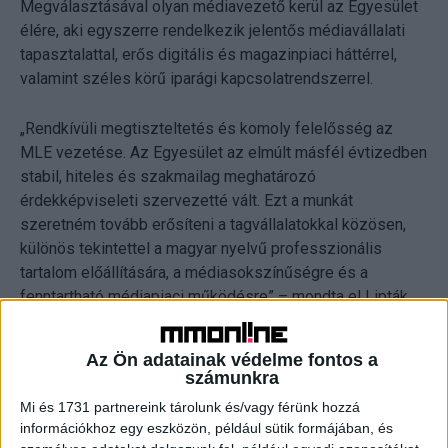
Megválasztásával olyan médiavezető kerül az Egyesület
élére, aki egyszerre rendelkezik jelentős médiavállalati
tapasztalattal, erős digitális és magazinpiaci háttérrel,
valamint széles körű iparági kapcsolatrendszerrel.
„Rendkívüli megtiszteltetés és komoly felelősség az
MLE vezetése. Az Egyesület az elmúlt másfél évtizedben
stabil, hiteles és szakmailag meghatározó
érdekképviseleti szervezetté vált. Ezt a munkát
szeretném tovább erősíteni a tagvállalatokkal közösen,
különös tekintettel a magyar nyelvű professzionális
tartalom előállítására, a médiasokszínűségre és a
fenntartható médiapiaci működésre” – mondta el Lipták
Tímea, az MLE újonnan megválasztott elnöke.
Az Ön adatainak védelme fontos a
„Az elmúlt tizenöt év számomra közös szakmai
számunkra
építkezést jelentett mindazokkal, akik hisznek a minőségi
Mi és 1731 partnereink tárolunk és/vagy férünk hozzá
magyar tartalomgyártásban és a szerkesztőségi újságírás
információkhoz egy eszközön, például sütik formájában, és
jövőjében. Büszke vagyok arra, hogy az MLE ma erős,