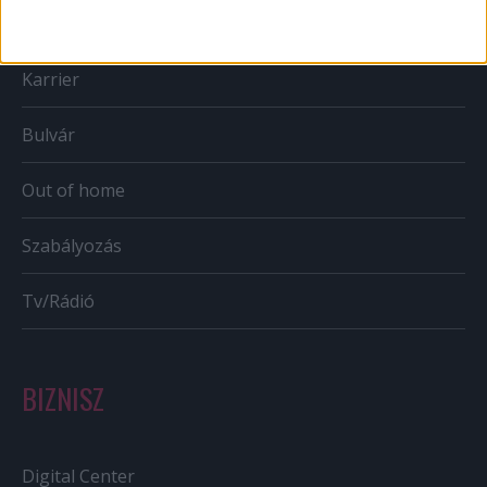
Mobil
Karrier
Bulvár
Out of home
Szabályozás
Tv/Rádió
BIZNISZ
Digital Center