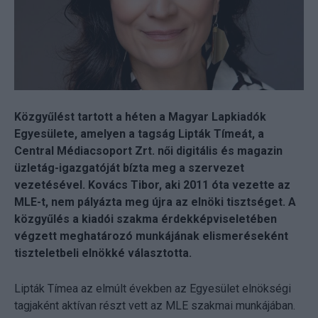
Közgyűlést tartott a héten a Magyar Lapkiadók
Egyesülete, amelyen a tagság Lipták Tímeát, a
Central Médiacsoport Zrt. női digitális és magazin
üzletág-igazgatóját bízta meg a szervezet
vezetésével. Kovács Tibor, aki 2011 óta vezette az
MLE-t, nem pályázta meg újra az elnöki tisztséget. A
közgyűlés a kiadói szakma érdekképviseletében
végzett meghatározó munkájának elismeréseként
tiszteletbeli elnökké választotta.
Lipták Tímea az elmúlt években az Egyesület elnökségi
tagjaként aktívan részt vett az MLE szakmai munkájában.