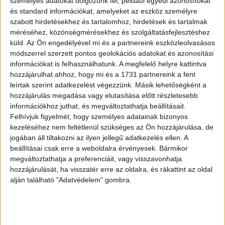
személyes adatokat dolgozunk fel, például egyedi azonosítókat
hiteles, meghatározó és az Európai Uniós szervezet által
és standard információkat, amelyeket az eszköz személyre
is elismert szervezet. Meggyőződésem, hogy Lipták
szabott hirdetésekhez és tartalomhoz, hirdetések és tartalmak
méréséhez, közönségmérésekhez és szolgáltatásfejlesztéshez
Tímea vezetésével az Egyesület új lendülettel folytatja
küld.
Az Ön engedélyével mi és a partnereink eszközleolvasásos
ezt a munkát a hazai és az európai médiapiacon” –
módszerrel szerzett pontos geolokációs adatokat és azonosítási
mondta Kovács Tibor, az MLE tiszteletbeli elnöke.
információkat is felhasználhatunk. A megfelelő helyre kattintva
hozzájárulhat ahhoz, hogy mi és a 1731 partnereink a fent
leírtak szerint adatkezelést végezzünk. Másik lehetőségként a
OLVASTA MÁR?
hozzájárulás megadása vagy elutasítása előtt részletesebb
információkhoz juthat, és megváltoztathatja beállításait.
Felhívjuk figyelmét, hogy személyes adatainak bizonyos
kezeléséhez nem feltétlenül szükséges az Ön hozzájárulása, de
jogában áll tiltakozni az ilyen jellegű adatkezelés ellen. A
beállításai csak erre a weboldalra érvényesek. Bármikor
megváltoztathatja a preferenciáit, vagy visszavonhatja
hozzájárulását, ha visszatér erre az oldalra, és rákattint az oldal
alján található "Adatvédelem" gombra.
Cristiano Ronaldo lett a Dreame új globális nagykövete