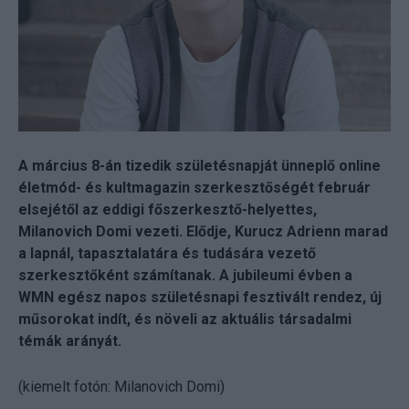
A március 8-án tizedik születésnapját ünneplő online
életmód- és kultmagazin szerkesztőségét február
elsejétől az eddigi főszerkesztő-helyettes,
Milanovich Domi vezeti. Elődje, Kurucz Adrienn marad
a lapnál, tapasztalatára és tudására vezető
szerkesztőként számítanak. A jubileumi évben a
WMN egész napos születésnapi fesztivált rendez, új
műsorokat indít, és növeli az aktuális társadalmi
témák arányát.
(kiemelt fotón: Milanovich Domi)