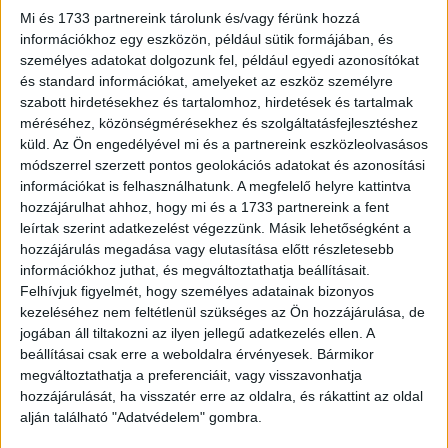
témák arányát a wmn.hu online magazinban.
Mi és 1733 partnereink tárolunk és/vagy férünk hozzá
információkhoz egy eszközön, például sütik formájában, és
„Nagy megtiszteltetés az idén tízéves WMN
személyes adatokat dolgozunk fel, például egyedi azonosítókat
és standard információkat, amelyeket az eszköz személyre
főszerkesztőjének lenni, és támogatni a csapatot abban,
szabott hirdetésekhez és tartalomhoz, hirdetések és tartalmak
hogy továbbvigyük azt a bátor, személyes, a társadalmi
méréséhez, közönségmérésekhez és szolgáltatásfejlesztéshez
folyamatokra is reflektáló hangot, amely a magazint a
küld.
Az Ön engedélyével mi és a partnereink eszközleolvasásos
kezdetek óta jellemzi. A munkám során arra fogok
módszerrel szerzett pontos geolokációs adatokat és azonosítási
törekedni, hogy friss, releváns és témájában, műfajában is
információkat is felhasználhatunk. A megfelelő helyre kattintva
sokszínű cikkekkel tudjuk elgondolkodtatni, szórakoztatni,
hozzájárulhat ahhoz, hogy mi és a 1733 partnereink a fent
párbeszédbe vonni, segíteni az olvasókat. Célom az is,
leírtak szerint adatkezelést végezzünk. Másik lehetőségként a
hozzájárulás megadása vagy elutasítása előtt részletesebb
hogy az írott anyagaink továbbra is összhangban, egymást
információkhoz juthat, és megváltoztathatja beállításait.
erősítve működjenek a műsorainkkal, a videós
Felhívjuk figyelmét, hogy személyes adatainak bizonyos
tartalmainkkal és a rendezvényeinkkel, hogy a
kezeléséhez nem feltétlenül szükséges az Ön hozzájárulása, de
közönségünknek többcsatornás, 21. századi élményt
jogában áll tiltakozni az ilyen jellegű adatkezelés ellen. A
nyújtsunk” – mondta el az új főszerkesztő kinevezése
beállításai csak erre a weboldalra érvényesek. Bármikor
kapcsán.
megváltoztathatja a preferenciáit, vagy visszavonhatja
hozzájárulását, ha visszatér erre az oldalra, és rákattint az oldal
alján található "Adatvédelem" gombra.
Elődje, Kurucz Adrienn saját kérésére, családi okok miatt
lépett vissza a posztjáról, de marad a magazinnál. Az