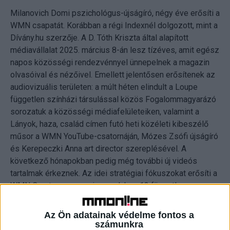
Milanovich Domi pszichológus-újságíró, négy éve erősíti a
WMN csapatát. Korábban a régi Indexnél dolgozott, mint a
Dívány.hu szerzője. A D. Tóth Kriszta által alapított
médiavállalat 2025. március 8-án lesz tízéves, amit egész
napos közösségi rendezvénnyel ünnepelnek a magazin
olvasóival és nézőivel. Emellett jelentősen erősítenek az
audiovizuális területen: a múlt héten elindult a Loupe
független színházi társulással közös Fogalommagyarázó
sorozatuk a közösségi médiafelületeiken, valamint a
Lányok, haza, család címen futó heti közéleti kibeszélő
műsor a WMN YouTube-csatornáján, Mózes Zsófi újságíró
és Kerepeczki Anna art director szereplésével. A
következő hónapokban pedig még további új videós
tartalmak érkeznek. Az idei stratégiai fókuszokat erősíti a
WMN Creator program is, amelyben 13 független
tartalomelőállítóval készítenek majd közösen videós és
egyéb tartalmakat. Emellett a szerkesztőség az új
Az Ön adatainak védelme fontos a
főszerkesztő irányításával növeli az aktuális társadalmi
számunkra