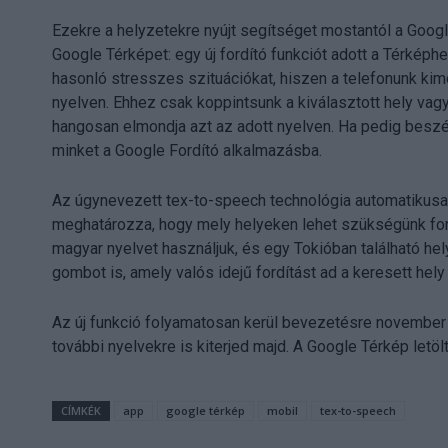
Ezekre a helyzetekre nyújt segítséget mostantól a Goo
Google Térképet: egy új fordító funkciót adott a Térképh
hasonló stresszes szituációkat, hiszen a telefonunk kimo
nyelven. Ehhez csak koppintsunk a kiválasztott hely vagy 
hangosan elmondja azt az adott nyelven. Ha pedig beszél
minket a Google Fordító alkalmazásba.
Az úgynevezett tex-to-speech technológia automatikusan f
meghatározza, hogy mely helyeken lehet szükségünk fordí
magyar nyelvet használjuk, és egy Tokióban található helyr
gombot is, amely valós idejű fordítást ad a keresett hely
Az új funkció folyamatosan kerül bevezetésre november 
további nyelvekre is kiterjed majd. A Google Térkép letöl
CÍMKÉK
app
google térkép
mobil
tex-to-speech