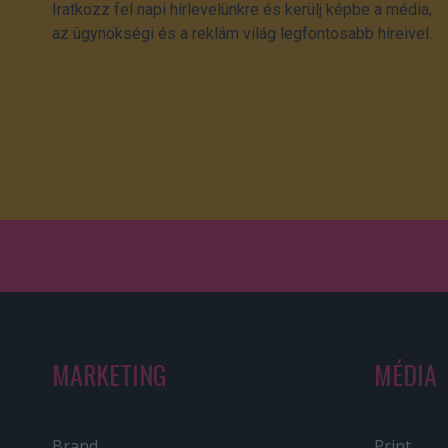
Iratkozz fel napi hírlevelünkre és kerülj képbe a média,
az ügynökségi és a reklám világ legfontosabb híreivel.
MARKETING
MÉDIA
Brand
Print