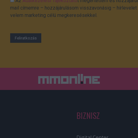
Az
Adatkezelési Tájékoztató
t megértettem és hozzájárul
mail címemre – hozzájárulásom visszavonásig – hírlevelet k
velem marketing célú megkeresésekkel.
BIZNISZ
Digital Center