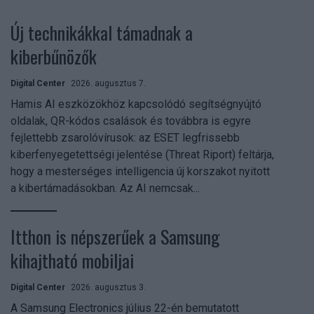
Új technikákkal támadnak a
kiberbűnözők
Digital Center
2026. augusztus 7.
Hamis AI eszközökhöz kapcsolódó segítségnyújtó
oldalak, QR-kódos csalások és továbbra is egyre
fejlettebb zsarolóvírusok: az ESET legfrissebb
kiberfenyegetettségi jelentése (Threat Riport) feltárja,
hogy a mesterséges intelligencia új korszakot nyitott
a kibertámadásokban. Az AI nemcsak...
Itthon is népszerűek a Samsung
kihajtható mobiljai
Digital Center
2026. augusztus 3.
A Samsung Electronics július 22-én bemutatott