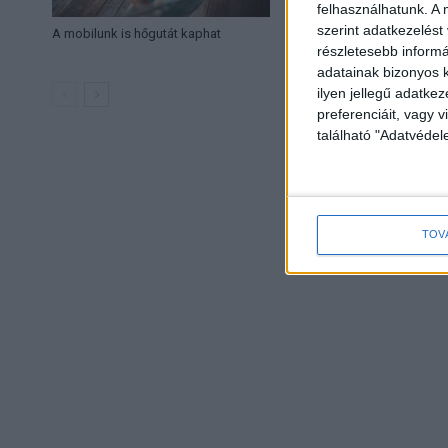
felhasználhatunk. A 
szerint adatkezelést
A mobilunk is hőgutát kaphat
Vadiúj kihajtható ok
részletesebb informác
elő a Samsung
adatainak bizonyos k
ilyen jellegű adatke
preferenciáit, vagy v
található "Adatvéde
TOV