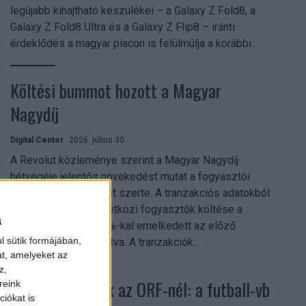
legújabb kihajtható készülékei – a Galaxy Z Fold8, a
Galaxy Z Fold8 Ultra és a Galaxy Z Flip8 – iránti
érdeklődés a magyar piacon is felülmúlja a korábbi...
Költési bummot hozott a Magyar
Nagydíj
Digital Center
2026. július 30.
A Revolut közleménye szerint a Magyar Nagydíj
hétvégéje jelentős növekedést mutat a fogyasztói
aktivitásban Budapest szerte. A tranzakciós adatokból
kiderül, hogy a nemzetközi fogyasztók költése a
a
versenyhétvégén 26%-kal emelkedett az előző
l sütik formájában,
hétvégéhez viszonyítva. A tranzakciók...
at, amelyeket az
z,
Rekordok dőltek az ORF-nél: a futball-vb
reink
iókat is