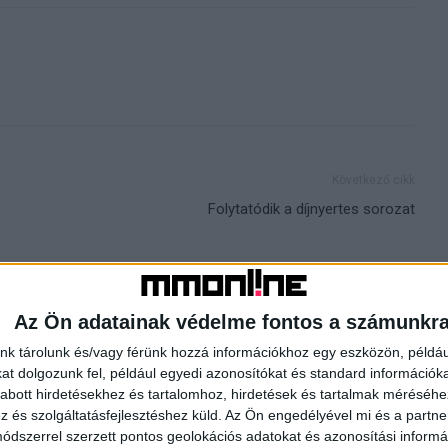
Következő cikk
Folytatódik a díjnyertes sorozat
HOR
Az Ön adatainak védelme fontos a számunkr
nk tárolunk és/vagy férünk hozzá információkhoz egy eszközön, példáu
t dolgozunk fel, például egyedi azonosítókat és standard információk
abott hirdetésekhez és tartalomhoz, hirdetések és tartalmak méréséhe
és szolgáltatásfejlesztéshez küld.
Az Ön engedélyével mi és a partne
dszerrel szerzett pontos geolokációs adatokat és azonosítási informác