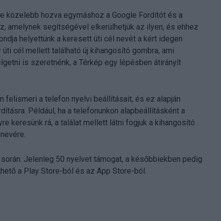
gle közelebb hozva egymáshoz a Google Fordítót és a
ez, amelynek segítségével elkerülhetjük az ilyen, és ehhez
ndja helyettünk a keresett úti cél nevét a kért idegen
úti cél mellett található új kihangosító gombra, ami
getni is szeretnénk, a Térkép egy lépésben átirányít
elismeri a telefon nyelvi beállításait, és ez alapján
tásra. Például, ha a telefonunkon alapbeállításként a
e keresünk rá, a találat mellett látni fogjuk a kihangosító
 nevére.
során. Jelenleg 50 nyelvet támogat, a későbbiekben pedig
thető a Play Store-ból és az App Store-ból.