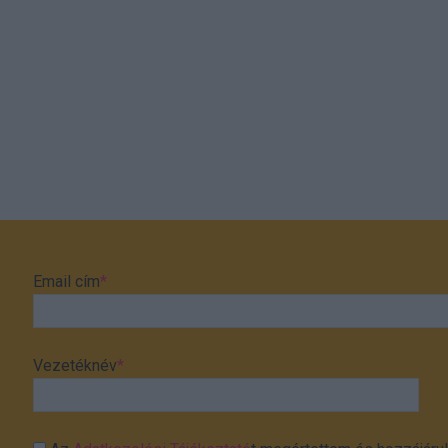
Email cím
*
Vezetéknév
*