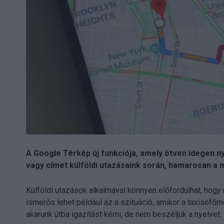
A Google Térkép új funkciója, amely ötven idegen n
vagy címet külföldi utazásaink során, hamarosan a 
Külföldi utazások alkalmával könnyen előfordulhat, ho
ismerős lehet például az a szituáció, amikor a taxisofőr
akarunk útba igazítást kérni, de nem beszéljük a nyelvet.