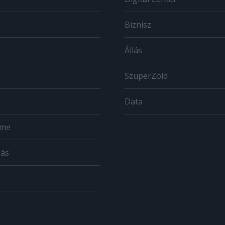
Biznisz
Állás
SzuperZöld
Data
ome
zás