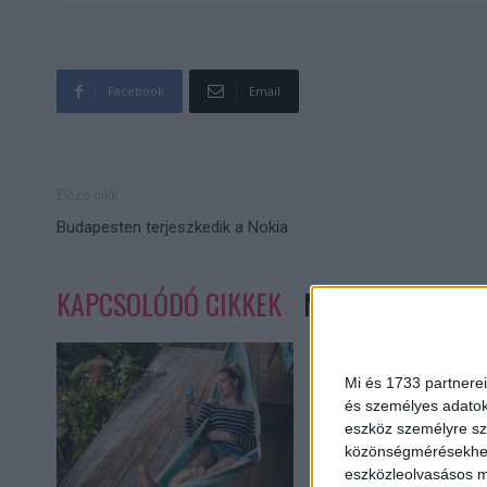
Facebook
Email
Előző cikk
Budapesten terjeszkedik a Nokia
KAPCSOLÓDÓ CIKKEK
MORE FROM AUT
Mi és 1733 partnerei
és személyes adatoka
eszköz személyre sz
közönségmérésekhez 
eszközleolvasásos mó