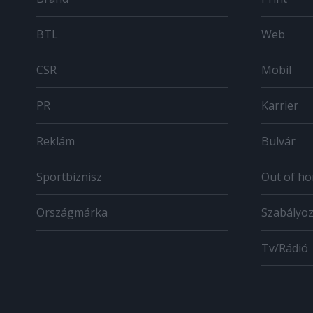
BTL
Web
CSR
Mobil
PR
Karrier
Reklám
Bulvár
Sportbiznisz
Out of h
Országmárka
Szabályo
Tv/Rádió