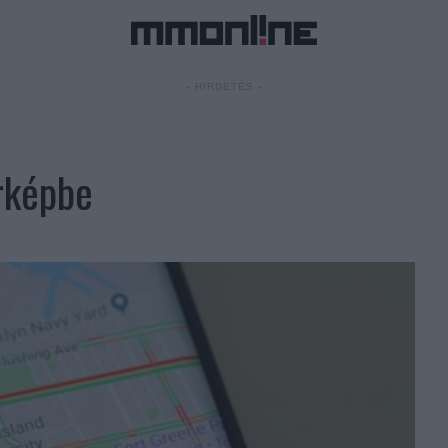
- HIRDETÉS -
érképbe