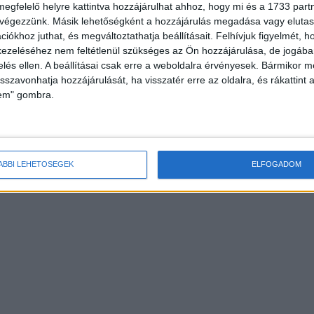
megfelelő helyre kattintva hozzájárulhat ahhoz, hogy mi és a 1733 partne
 végezzünk. Másik lehetőségként a hozzájárulás megadása vagy elutasí
osmobilokkal rukkolt
Ezt tudják az új Samsung okosórák
iókhoz juthat, és megváltoztathatja beállításait.
Felhívjuk figyelmét, 
ezeléséhez nem feltétlenül szükséges az Ön hozzájárulása, de jogában 
zelés ellen. A beállításai csak erre a weboldalra érvényesek. Bármikor m
isszavonhatja hozzájárulását, ha visszatér erre az oldalra, és rákattint a
lem" gombra.
ÁBBI LEHETŐSÉGEK
ELFOGADOM