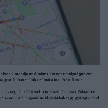
yelven kimondja az általunk keresett helységnevet
magyar felhasználók számára is elérhető lesz.
gy nehézségekbe ütközünk a tájékozódás során. Sokunknak
nek szeretnénk megadni az úti célunkat, vagy gyalogosoktól