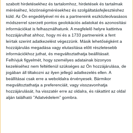
valamint az elkötelezett kollégák predesztinálják a
szabott hirdetésekhez és tartalomhoz, hirdetések és tartalmak
vállalatot a piaci szerep további erősítésére. Külön
méréséhez, közönségmérésekhez és szolgáltatásfejlesztéshez
kiemelném a content commerce területen rejlő
küld.
Az Ön engedélyével mi és a partnereink eszközleolvasásos
lehetőségeket, ezek kiaknázása prioritás a számomra” –
módszerrel szerzett pontos geolokációs adatokat és azonosítási
információkat is felhasználhatunk. A megfelelő helyre kattintva
mondta Jurásek Sándor.
hozzájárulhat ahhoz, hogy mi és a 1733 partnereink a fent
leírtak szerint adatkezelést végezzünk. Másik lehetőségként a
„Jurásek Sándor személyében egy precíz, határozott és
hozzájárulás megadása vagy elutasítása előtt részletesebb
tapasztalt médiás vezetőt igazoltunk le, aki reményeink
információkhoz juthat, és megváltoztathatja beállításait.
szerint összehangolja majd azt a rengeteg értéket, amely
Felhívjuk figyelmét, hogy személyes adatainak bizonyos
ebben a sokoldalú vállalatban rejlik. Sándor feladata lesz a
kezeléséhez nem feltétlenül szükséges az Ön hozzájárulása, de
digitalizáció fejlesztésének folytatása is, amelyben az
jogában áll tiltakozni az ilyen jellegű adatkezelés ellen. A
beállításai csak erre a weboldalra érvényesek. Bármikor
elmúlt években Pastyik Renáta már hatalmas sikereket ért
megváltoztathatja a preferenciáit, vagy visszavonhatja
el. Köszönjük Reninek az elhivatottságát, profizmusát és
hozzájárulását, ha visszatér erre az oldalra, és rákattint az oldal
két évtizedes munkáját a Marquard Mediánál” – mondta
alján található "Adatvédelem" gombra.
Óhidi Zsuzsanna a Marquard Media Magyarország
ügyvezető igazgatója.
Pastyik Renáta igazgatósága alatt 2021-ben a Marquard
Media digitális bevételei 140%-os növekedést értek el az