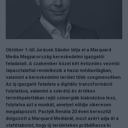
Október 1-től Jurásek Sándor látja el a Marquard
Media Magyarország kereskedelmi igazgatói
feladatait. A szakember közel két évtizedes vezetői
tapasztalattal rendelkezik a hazai médiavilágban,
valamint a kereskedelmi terület több szegmensében.
Az új igazgató feladata a digitális transzformáció
folytatása, valamint a sokrétű és értékes
termékpalettában rejlő szinergiák kiaknázása lesz,
folytatva azt a munkát, amelyet elődje sikeresen
megalapozott. Pastyik Renáta 20 éven keresztül
dolgozott a Marquard Mediánál, most azért adja át a
stafétabotot, hogy új területeken próbálhassa ki