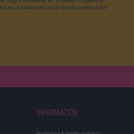
ok, hogy a MédiaHírek Kft. az általam megadott e-
üldjön, az adataimat kezelje és kapcsolatba lépjen
INFORMÁCIÓK
Marketing & Média magazin