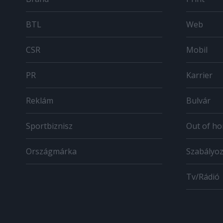
BTL
Web
CSR
Mobil
PR
Karrier
Reklám
Bulvár
Sportbiznisz
Out of h
Országmárka
Szabályo
Tv/Rádió