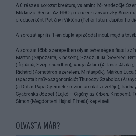
A 8 részes sorozat kreátora, valamint író-rendezője Sze
Miklauzic Bence. Az HBO producerei Závorszky Anna és 
producerként Petrányi Viktória (Fehér Isten, Jupiter hold
A sorozat április 1-én dupla epizóddal indul, majd a tov
A sorozat főbb szerepeiben olyan tehetséges fiatal színé
Márton (Napszállta, Kincsem), Szász Júlia (Seveled, Bátr
(Űrpiknik, Szép csendben), Varga Ádám (A Tanár, Alvilág,
Richárd (Korhatáros szerelem, Mintaapák), Márkus Luca (
tapasztalt művészgenerációt Thuróczy Szabolcs (Aranyéle
(a Dollár Papa Gyermekei színi társulat vezetője), Radnay
Gyabronka József (Lajkó – Cigány az űrben, Kincsem),
Simon (Megdönteni Hajnal Tímeát) képviseli.
OLVASTA MÁR?