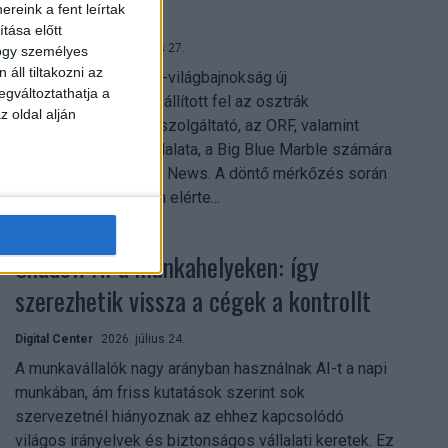
mindent vitt
reink a fent leírtak
tása előtt
Digital Center
2026. július 27.
hogy személyes
áll tiltakozni az
A 2026-os labdarúgó-világbajnokság új
egváltoztathatja a
streamingrekordokat állított fel az osztrák
z oldal alján
közszolgálati műsorszolgáltató, az ORF, valamint
technológiai leányvállalata, a Big Blue Marble számára
– írja a Broadband TV News. A döntő mérkőzés során
az átlagos nézőszám elérte...
Shadow AI a munkahelyeken: így
szerezhetik vissza a cégek a kontrollt
Digital Center
2026. július 24.
A munkavállalók nagy arányban használnak AI-t a napi
munkában, ám friss kutatások szerint sok
szervezetnél hiányoznak az ehhez kapcsolódó
világos irányelvek és biztonságos vállalati keretek. Ez