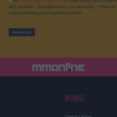
Az
Adatkezelési Tájékoztató
t megértettem és hozzájárul
mail címemre – hozzájárulásom visszavonásig – hírlevelet k
velem marketing célú megkeresésekkel.
BIZNISZ
Digital Center