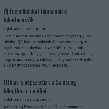
Új technikákkal támadnak a
kiberbűnözők
Digital Center
2026. augusztus 7.
Hamis AI eszközökhöz kapcsolódó segítségnyújtó
oldalak, QR-kódos csalások és továbbra is egyre
fejlettebb zsarolóvírusok: az ESET legfrissebb
kiberfenyegetettségi jelentése (Threat Riport) feltárja,
hogy a mesterséges intelligencia új korszakot nyitott
a kibertámadásokban. Az AI nemcsak...
Itthon is népszerűek a Samsung
kihajtható mobiljai
Digital Center
2026. augusztus 3.
A Samsung Electronics július 22-én bemutatott