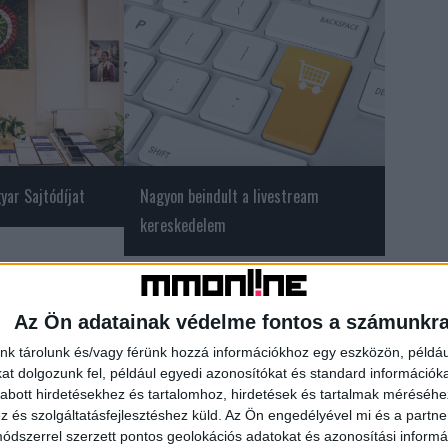
yar Sajtódíjat
Nagyon beindult a livestream
kereskedelem
Az Ön adatainak védelme fontos a számunkr
nk tárolunk és/vagy férünk hozzá információkhoz egy eszközön, példáu
t dolgozunk fel, például egyedi azonosítókat és standard információk
abott hirdetésekhez és tartalomhoz, hirdetések és tartalmak méréséhe
és szolgáltatásfejlesztéshez küld.
Az Ön engedélyével mi és a partne
dszerrel szerzett pontos geolokációs adatokat és azonosítási informác