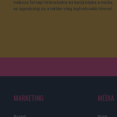
Iratkozz fel napi hírlevelünkre és kerülj képbe a média,
az ügynökségi és a reklám világ legfontosabb híreivel.
MARKETING
MÉDIA
Brand
Print