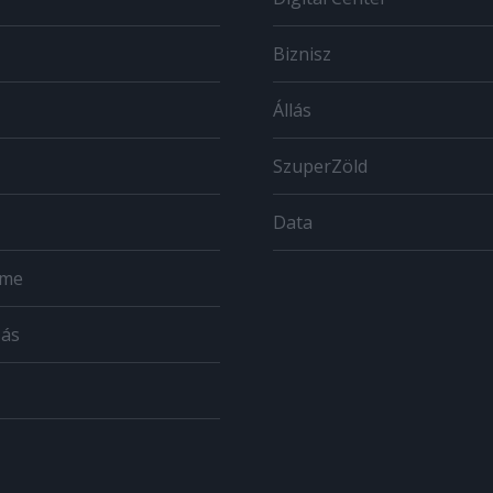
Biznisz
Állás
SzuperZöld
Data
ome
zás