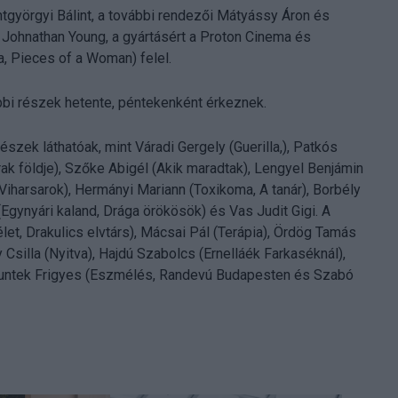
ntgyörgyi Bálint, a további rendezői Mátyássy Áron és
Johnathan Young, a gyártásért a Proton Cinema és
ja, Pieces of a Woman) felel.
ábbi részek hetente, péntekenként érkeznek.
szek láthatóak, mint Váradi Gergely (Guerilla,), Patkós
ak földje), Szőke Abigél (Akik maradtak), Lengyel Benjámin
 Viharsarok), Hermányi Mariann (Toxikoma, A tanár), Borbély
Egynyári kaland, Drága örökösök) és Vas Judit Gigi. A
t, Drakulics elvtárs), Mácsai Pál (Terápia), Ördög Tamás
 Csilla (Nyitva), Hajdú Szabolcs (Ernelláék Farkaséknál),
 Funtek Frigyes (Eszmélés, Randevú Budapesten és Szabó