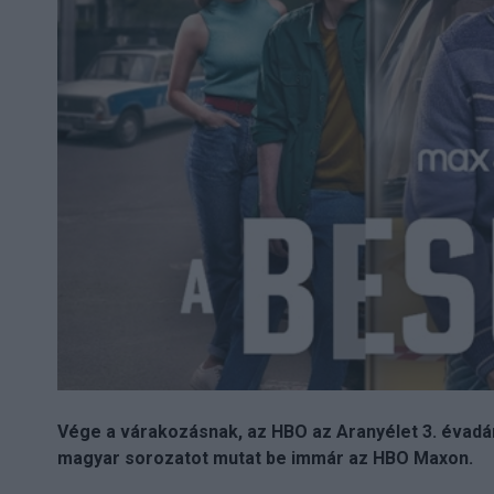
Vége a várakozásnak, az HBO az Aranyélet 3. évadána
magyar sorozatot mutat be immár az HBO Maxon.