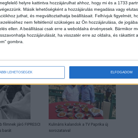
megfelelő helyre kattintva hozzájárulhat ahhoz, hogy mi és a 1733 partne
 végezzünk. Másik lehetőségként a hozzájárulás megadása vagy elutasí
iókhoz juthat, és megváltoztathatja beállításait.
Felhívjuk figyelmét, 
ezeléséhez nem feltétlenül szükséges az Ön hozzájárulása, de jogában 
zelés ellen. A beállításai csak erre a weboldalra érvényesek. Bármikor m
Következő cikk
isszavonhatja hozzájárulását, ha visszatér erre az oldalra, és rákattint a
Prágában folytatja a BMW Magyarország ügyvezetője
lem" gombra.
HOR
ÁBBI LEHETŐSÉGEK
ELFOGADOM
b filmnek járó FIPRESCI
Kulináris kalandok a TV Paprika új
s barát
sorozataival