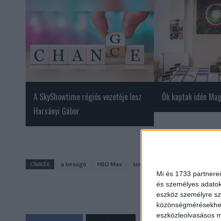
A SkyShowtime régiós vezetője lesz
Ők kaptak idén Mag
Harsányi Gábor
CÍMKÉK
a besúgó
HBO Max
sorozat
Mi és 1733 partnerei
és személyes adatoka
eszköz személyre sz
közönségmérésekhez 
eszközleolvasásos mó