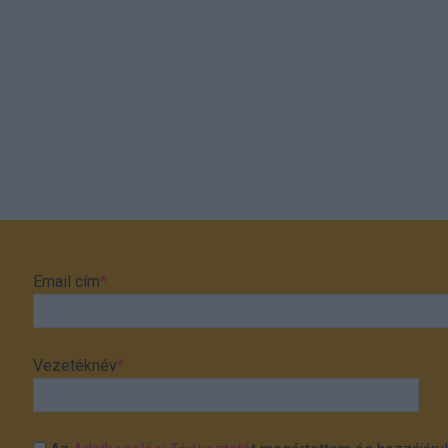
Email cím
*
Vezetéknév
*