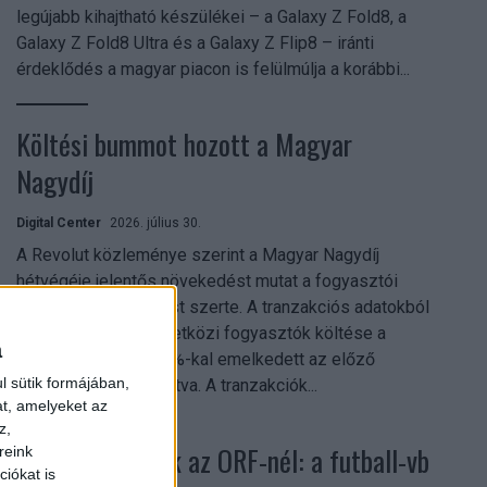
legújabb kihajtható készülékei – a Galaxy Z Fold8, a
Galaxy Z Fold8 Ultra és a Galaxy Z Flip8 – iránti
érdeklődés a magyar piacon is felülmúlja a korábbi...
Költési bummot hozott a Magyar
Nagydíj
Digital Center
2026. július 30.
A Revolut közleménye szerint a Magyar Nagydíj
hétvégéje jelentős növekedést mutat a fogyasztói
aktivitásban Budapest szerte. A tranzakciós adatokból
kiderül, hogy a nemzetközi fogyasztók költése a
a
versenyhétvégén 26%-kal emelkedett az előző
l sütik formájában,
hétvégéhez viszonyítva. A tranzakciók...
at, amelyeket az
z,
Rekordok dőltek az ORF-nél: a futball-vb
reink
iókat is