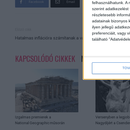
Facebook
Email
felhasználhatunk. A 
szerint adatkezelést
részletesebb informác
adatainak bizonyos k
ilyen jellegű adatke
Előző cikk
preferenciáit, vagy v
Hatalmas inflációra számítanak a vásárlók
található "Adatvéde
KAPCSOLÓDÓ CIKKEK
MORE FROM AUT
TOV
Izgalmas premierek a
Versenyben a legjob
National Geographic műsorán
Nagydíjért a Csende