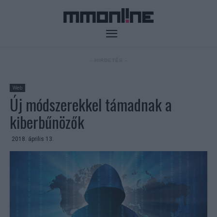
- HIRDETÉS -
Web
Új módszerekkel támadnak a
kiberbűnözők
2018. április 13.