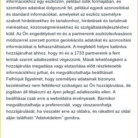
információkhoz egy eszközön, például sütik formájában, és
· Az IronHusky APT látszólag nem támadja az orosz
személyes adatokat dolgozunk fel, például egyedi azonosítókat
katonai állományokat, és Mongóliába csoportosítja
és standard információkat, amelyeket az eszköz személyre
erőfeszítéseit. Január végén ez a kínai nyelvű
szabott hirdetésekhez és tartalomhoz, hirdetések és tartalmak
kiberfenyegetés elindított egy nagy támadási hullámot
méréséhez, közönségmérésekhez és szolgáltatásfejlesztéshez
mongol kormányszervezetek ellen az IMF (International
küld.
Az Ön engedélyével mi és a partnereink eszközleolvasásos
Monetary Fund – Nemzetközi Valutaalap) találkozó előtt.
módszerrel szerzett pontos geolokációs adatokat és azonosítási
információkat is felhasználhatunk. A megfelelő helyre kattintva
hozzájárulhat ahhoz, hogy mi és a 1733 partnereink a fent
· A koreai félsziget továbbra is kiemelt célpontnak számít.
leírtak szerint adatkezelést végezzünk. Másik lehetőségként a
A Kimsuky APT dél-koreai véleményvezérek és
hozzájárulás megadása vagy elutasítása előtt részletesebb
politikailag aktív emberek ellen indított támadást egy
információkhoz juthat, és megváltoztathatja beállításait.
teljesen megújult kiberfegyver készlettel, amelyet
Felhívjuk figyelmét, hogy személyes adatainak bizonyos
kifejezetten kiberkémkedésre és adathalászatra
kezeléséhez nem feltétlenül szükséges az Ön hozzájárulása, de
fejlesztettek és használtak. Továbbá a hírhedt Lazarus-
jogában áll tiltakozni az ilyen jellegű adatkezelés ellen. A
beállításai csak erre a weboldalra érvényesek. Bármikor
csoport kisebb csoportja, a Bluenoroff olyan új célpontok
megváltoztathatja a preferenciáit, vagy visszavonhatja
ellen indított támadást, mint például a kriptovaluta cégek
hozzájárulását, ha visszatér erre az oldalra, és rákattint az oldal
és a POS terminálok.
alján található "Adatvédelem" gombra.
A Kapsersky Lab a Közel-Keleten is észlelt jelentős APT
tevékenységet. Például a StrongPity APT számos MiTM