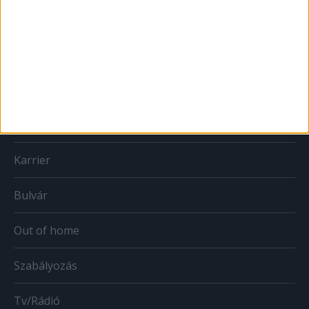
MÉDIA
Print
Web
Mobil
Karrier
Bulvár
Out of home
Szabályozás
Tv/Rádió