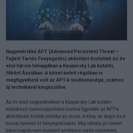
Nagymértékű APT (Advanced Persistent Threat –
Fejlett Tartós Fenyegetés) aktivitást észleltek Az év
első három hónapjában a Kaspersky Lab kutatói,
főként Ázsiában. A közel-keleti régióban is
megfigyelhető volt az APT-k tevékenysége, számos
új technikával kiegészülve.
Az év első negyedévében a Kaspersky Lab kutatói
különböző nyelvcsoportokra bontva figyelték az APT-k
aktivitásait, köztük például az orosz, a kínai, az angol és a
koreai nyelven írt fenyegetéseket. Míg néhány jól ismert
kibercsapda nem mutatott említésre méltó műveletet,