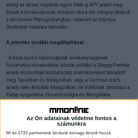
addig az ázsiai régióban egyre több új APT jelent meg.
Ennek a növekedésnek részben oka a téli olimpiai játékok
a dél-koreai Phjongcshangban, valamint az Olympic
Destroyer malware támadás.
A jelentés további megállapításai:
· A kínai nyelvű kibercsapdák tevékenységének
folyamatos növekedése, köztük például a ShaggyPanther,
amely elsősorban kormányzati szervezeteket támadott
meg Tajvanban és Malajziában, vagy a CardinalLizard,
amely idén aktívabb Malajziában, de indítottak támadást a
Fülöp-szigetekre, Oroszországra és Mongóliára
összpontosítva is.
· Katonai egységek ellen indítottak támadást a nemrég
Az Ön adatainak védelme fontos a
számunkra
felfedezett Sidewinder csoport tagjai Pakisztánban.
Mi és 1733 partnereink tárolunk és/vagy férünk hozzá