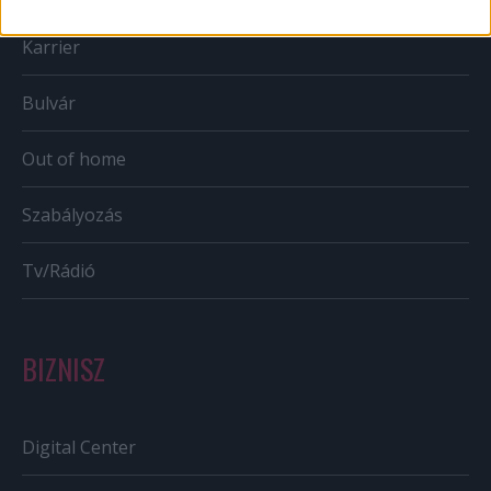
Karrier
Bulvár
Out of home
Szabályozás
Tv/Rádió
BIZNISZ
Digital Center