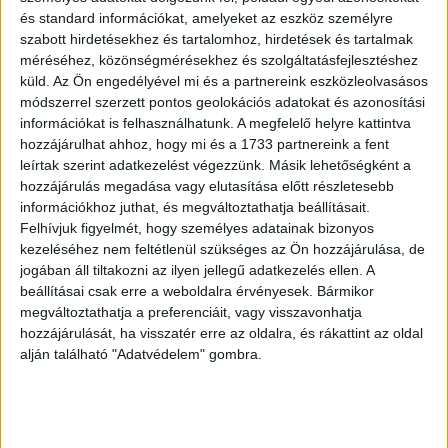
gyerek szemmel” – tette hozzá a programigazgató.
és standard információkat, amelyeket az eszköz személyre
szabott hirdetésekhez és tartalomhoz, hirdetések és tartalmak
méréséhez, közönségmérésekhez és szolgáltatásfejlesztéshez
A Székre állok legújabb epizódjai keddenként 15 órakor
küld.
Az Ön engedélyével mi és a partnereink eszközleolvasásos
jelennek meg minden podcast platformon, illetve a Sláger
módszerrel szerzett pontos geolokációs adatokat és azonosítási
FM applikációján.
információkat is felhasználhatunk. A megfelelő helyre kattintva
hozzájárulhat ahhoz, hogy mi és a 1733 partnereink a fent
leírtak szerint adatkezelést végezzünk. Másik lehetőségként a
OLVASTA MÁR?
hozzájárulás megadása vagy elutasítása előtt részletesebb
információkhoz juthat, és megváltoztathatja beállításait.
Felhívjuk figyelmét, hogy személyes adatainak bizonyos
kezeléséhez nem feltétlenül szükséges az Ön hozzájárulása, de
jogában áll tiltakozni az ilyen jellegű adatkezelés ellen. A
beállításai csak erre a weboldalra érvényesek. Bármikor
megváltoztathatja a preferenciáit, vagy visszavonhatja
hozzájárulását, ha visszatér erre az oldalra, és rákattint az oldal
alján található "Adatvédelem" gombra.
A Cápák és a Tények az élen