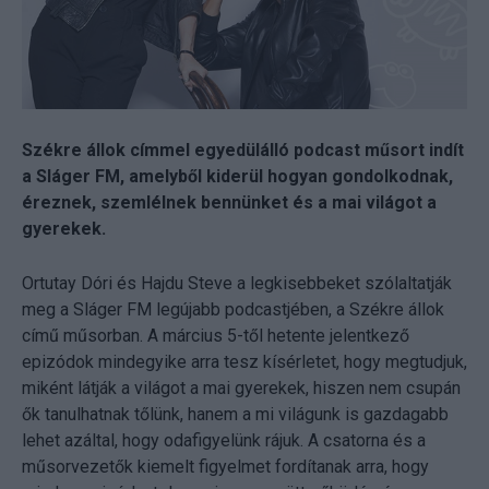
Székre állok címmel egyedülálló podcast műsort indít
a Sláger FM, amelyből kiderül hogyan gondolkodnak,
éreznek, szemlélnek bennünket és a mai világot a
gyerekek.
Ortutay Dóri és Hajdu Steve a legkisebbeket szólaltatják
meg a Sláger FM legújabb podcastjében, a Székre állok
című műsorban. A március 5-től hetente jelentkező
epizódok mindegyike arra tesz kísérletet, hogy megtudjuk,
miként látják a világot a mai gyerekek, hiszen nem csupán
ők tanulhatnak tőlünk, hanem a mi világunk is gazdagabb
lehet azáltal, hogy odafigyelünk rájuk. A csatorna és a
műsorvezetők kiemelt figyelmet fordítanak arra, hogy