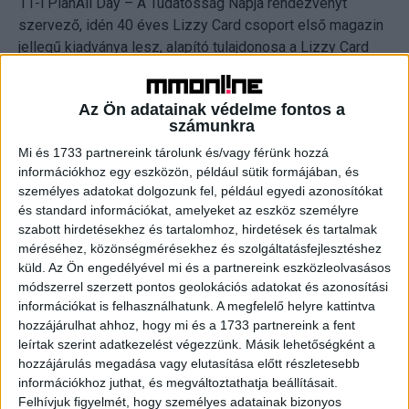
11-i PlanAll Day – A Tudatosság Napja rendezvényt
szervező, idén 40 éves Lizzy Card csoport első magazin
jellegű kiadványa lesz, alapító tulajdonosa a Lizzy Card
egyik tulajdonosa, Szilágyi Gábor.
Az Ön adatainak védelme fontos a
"Amióta kiderült, milyen új fába vágtam a fejszémet,
számunkra
sokszor megkapom, hogy őrült vagyok. Ki fektet be pénzt
Mi és 1733 partnereink tárolunk és/vagy férünk hozzá
a nyomtatott sajtóba mostanában, amikor minden a
információkhoz egy eszközön, például sütik formájában, és
digitális világ irányába tart. A válaszom annyi, hogy nem
személyes adatokat dolgozunk fel, például egyedi azonosítókat
befektetésként tekintek erre a vállalkozásra, hanem mint
és standard információkat, amelyeket az eszköz személyre
egy fontos misszióra. Üzletemberként tudom, hogy profit
szabott hirdetésekhez és tartalomhoz, hirdetések és tartalmak
nélkül nem megy a vállalkozás, de ha az ember csak a
méréséhez, közönségmérésekhez és szolgáltatásfejlesztéshez
profitért dolgozna, nagyon sok minden nem létezne a
küld.
Az Ön engedélyével mi és a partnereink eszközleolvasásos
módszerrel szerzett pontos geolokációs adatokat és azonosítási
világban. A tudatos élet a vesszőparipám, úgy gondolom,
információkat is felhasználhatunk. A megfelelő helyre kattintva
most jött el az idő, hogy igazán tudatosak legyünk.
hozzájárulhat ahhoz, hogy mi és a 1733 partnereink a fent
Ezekben a válságos, háborús időkben nincs helye a
leírtak szerint adatkezelést végezzünk. Másik lehetőségként a
sodródásnak, kézben kell tartanunk az életünket.
hozzájárulás megadása vagy elutasítása előtt részletesebb
Szeretném, ha ez az igényes bookazine mentsvár lenne a
információkhoz juthat, és megváltoztathatja beállításait.
nehéz időszakokban, amit, ha az ember a kezébe vesz
Felhívjuk figyelmét, hogy személyes adatainak bizonyos