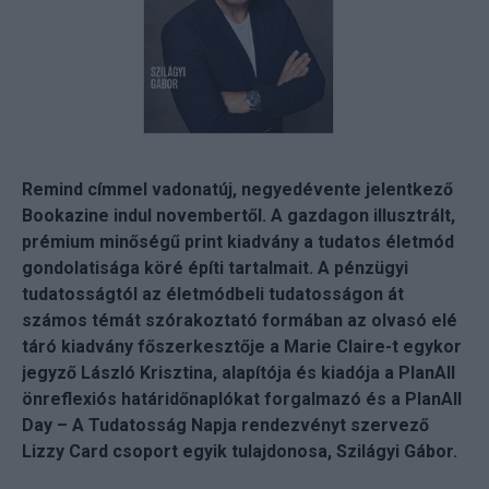
Remind címmel vadonatúj, negyedévente jelentkező
Bookazine indul novembertől. A gazdagon illusztrált,
prémium minőségű print kiadvány a tudatos életmód
gondolatisága köré építi tartalmait. A pénzügyi
tudatosságtól az életmódbeli tudatosságon át
számos témát szórakoztató formában az olvasó elé
táró kiadvány főszerkesztője a Marie Claire-t egykor
jegyző László Krisztina, alapítója és kiadója a PlanAll
önreflexiós határidőnaplókat forgalmazó és a PlanAll
Day – A Tudatosság Napja rendezvényt szervező
Lizzy Card csoport egyik tulajdonosa, Szilágyi Gábor.