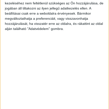
inspirálódhat belőle és sok hasznos információval lehet
kezeléséhez nem feltétlenül szükséges az Ön hozzájárulása, de
jogában áll tiltakozni az ilyen jellegű adatkezelés ellen. A
gazdagabb. Nagy vágyunk, hogy az olvasók megőrizzék a
beállításai csak erre a weboldalra érvényesek. Bármikor
lapszámokat, bármikor elő tudják venni őket, amikor úgy
megváltoztathatja a preferenciáit, vagy visszavonhatja
érzik, szükségük van rá" – mondta Szilágyi Gábor.
hozzájárulását, ha visszatér erre az oldalra, és rákattint az oldal
alján található "Adatvédelem" gombra.
A Remind főszerkesztője a több mint 20 éves magazin
készítői tapasztalattal bíró, 12 évig a Marie Claire
főszerkesztőjeként dolgozó László Krisztina.
"Amikor Gábor felkért a közös munkára, ösztönösen
azonnal igent mondtam. Meggyőzött a lelkesedése, az
eltökéltsége és nem utolsó sorban a témaválasztás,
hiszen jómagam is már régóta a tudatosság mentén
szervezem az életem. Mert a mai világban nem lehet ez