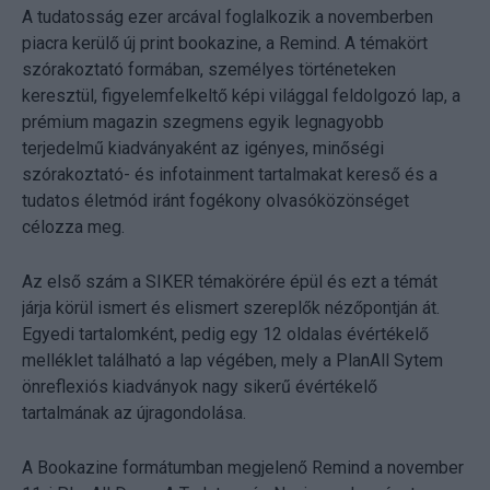
A tudatosság ezer arcával foglalkozik a novemberben
piacra kerülő új print bookazine, a Remind. A témakört
szórakoztató formában, személyes történeteken
keresztül, figyelemfelkeltő képi világgal feldolgozó lap, a
prémium magazin szegmens egyik legnagyobb
terjedelmű kiadványaként az igényes, minőségi
szórakoztató- és infotainment tartalmakat kereső és a
tudatos életmód iránt fogékony olvasóközönséget
célozza meg.
Az első szám a SIKER témakörére épül és ezt a témát
járja körül ismert és elismert szereplők nézőpontján át.
Egyedi tartalomként, pedig egy 12 oldalas évértékelő
melléklet található a lap végében, mely a PlanAll Sytem
önreflexiós kiadványok nagy sikerű évértékelő
tartalmának az újragondolása.
A Bookazine formátumban megjelenő Remind a november