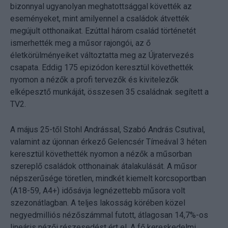
bizonnyal ugyanolyan meghatottsággal követték az
eseményeket, mint amilyennel a családok átvették
megújult otthonaikat. Ezúttal három család történetét
ismerhették meg a műsor rajongói, az ő
életkörülményeiket változtatta meg az Újratervezés
csapata. Eddig 175 epizódon keresztül követhették
nyomon a nézők a profi tervezők és kivitelezők
elképesztő munkáját, összesen 35 családnak segített a
TV2.
A május 25-től Stohl Andrással, Szabó András Csutival,
valamint az újonnan érkező Gelencsér Tímeával 3 héten
keresztül követhették nyomon a nézők a műsorban
szereplő családok otthonainak átalakulását. A műsor
népszerűsége töretlen, mindkét kiemelt korcsoportban
(A18-59, A4+) idősávja legnézettebb műsora volt
szezonátlagban. A teljes lakosság körében közel
negyedmilliós nézőszámmal futott, átlagosan 14,7%-os
lineáris nézői részesedést ért el. A fő kereskedelmi