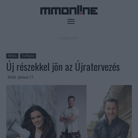
- HIRDETÉS -
Média
Tv/Rádió
Új részekkel jön az Újratervezés
2026. június 17.