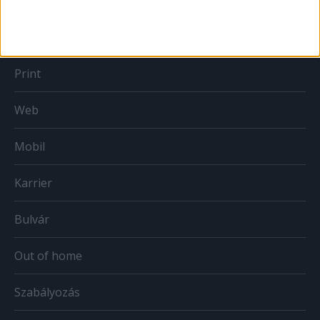
MÉDIA
Print
Web
Mobil
Karrier
Bulvár
Out of home
Szabályozás