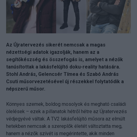
Az Újratervezés sikerét nemcsak a magas
nézettségi adatok igazolják, hanem az a
segítőkészség és összefogás is, amelyet a nézők
tanúsítottak a lakásfelújító doku-reality hatására.
Stohl András, Gelencsér Tímea és Szabó András
Csuti műsorvezetésével új részekkel folytatódik a
népszerű műsor.
Könnyes szemek, boldog mosolyok és megható családi
ölelések – ezek a pillanatok hétről hétre az Újratervezés
védjegyévé váltak. A TV2 lakásfelújító műsora az elmúlt
hetekben nemcsak a szereplők életét változtatta meg,
hanem a nézők szívét is megérintette, akik minden