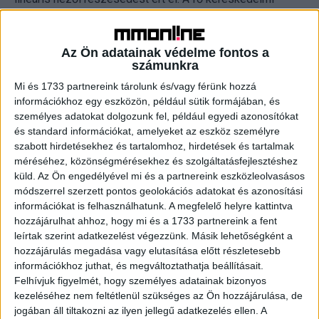
korcsoporton belül különösen a harmincas nők körében
volt népszerű az Újratervezés, hiszen ebben a
célcsoportban átlagosan 15,7% volt az évad
Az Ön adatainak védelme fontos a
számunkra
közönségaránya.
Mi és 1733 partnereink tárolunk és/vagy férünk hozzá
információkhoz egy eszközön, például sütik formájában, és
A bemutatott történetek a nézőkre is hatottak, hiszen
személyes adatokat dolgozunk fel, például egyedi azonosítókat
számos emlékezetes pillanatot kínáltak. Például a
és standard információkat, amelyeket az eszköz személyre
legutóbbi héten a pilisszentléleki fiatalok szerelme, amely
szabott hirdetésekhez és tartalomhoz, hirdetések és tartalmak
a produkció segítségével Párizsban teljesült be. Vagy a
méréséhez, közönségmérésekhez és szolgáltatásfejlesztéshez
tatárszentgyörgyi nagymama és három kislány unokája,
küld.
Az Ön engedélyével mi és a partnereink eszközleolvasásos
akik olyan szintű szimpátiát váltottak ki a nézőkből, hogy
módszerrel szerzett pontos geolokációs adatokat és azonosítási
azóta többen felkeresték őket, és támogatásukról
információkat is felhasználhatunk. A megfelelő helyre kattintva
hozzájárulhat ahhoz, hogy mi és a 1733 partnereink a fent
biztosították a családot. Az egyik legszebb példa az
leírtak szerint adatkezelést végezzünk. Másik lehetőségként a
összefogásra pedig annak az örkényi asszonynak a
hozzájárulás megadása vagy elutasítása előtt részletesebb
története, aki vak fiát és elhunyt lánya két kislányát
információkhoz juthat, és megváltoztathatja beállításait.
egyedül neveli. Az Újratervezés csapata nemcsak
Felhívjuk figyelmét, hogy személyes adatainak bizonyos
felújította otthonukat, hanem eközben a helyi és a
kezeléséhez nem feltétlenül szükséges az Ön hozzájárulása, de
környékbeli emberek összefogtak a családért, és a
jogában áll tiltakozni az ilyen jellegű adatkezelés ellen. A