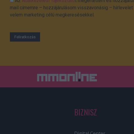
Az
Adatkezelési Tájékoztató
t megértettem és hozzájárul
mail címemre – hozzájárulásom visszavonásig – hírlevelet k
velem marketing célú megkeresésekkel.
BIZNISZ
Digital Center