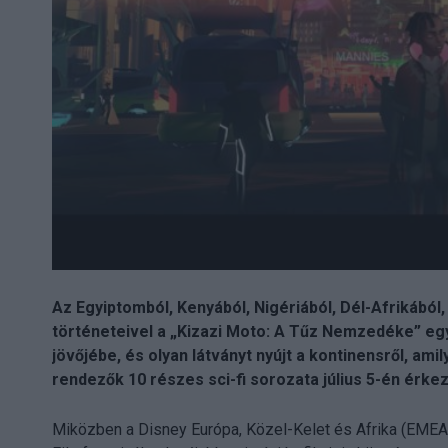
Az Egyiptomból, Kenyából, Nigériából, Dél-Afrikáb
történeteivel a „Kizazi Moto: A Tűz Nemzedéke” egy
jövőjébe, és olyan látványt nyújt a kontinensről, ami
rendezők 10 részes sci-fi sorozata július 5-én érkez
Miközben a Disney Európa, Közel-Kelet és Afrika (EMEA