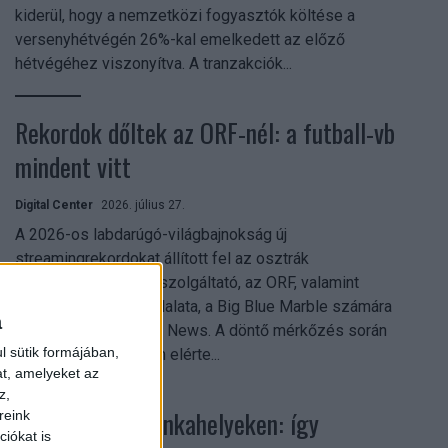
kiderül, hogy a nemzetközi fogyasztók költése a
versenyhétvégén 26%-kal emelkedett az előző
hétvégéhez viszonyítva. A tranzakciók...
Rekordok dőltek az ORF-nél: a futball-vb
mindent vitt
Digital Center
2026. július 27.
A 2026-os labdarúgó-világbajnokság új
streamingrekordokat állított fel az osztrák
közszolgálati műsorszolgáltató, az ORF, valamint
technológiai leányvállalata, a Big Blue Marble számára
a
– írja a Broadband TV News. A döntő mérkőzés során
l sütik formájában,
az átlagos nézőszám elérte...
at, amelyeket az
z,
Shadow AI a munkahelyeken: így
reink
iókat is