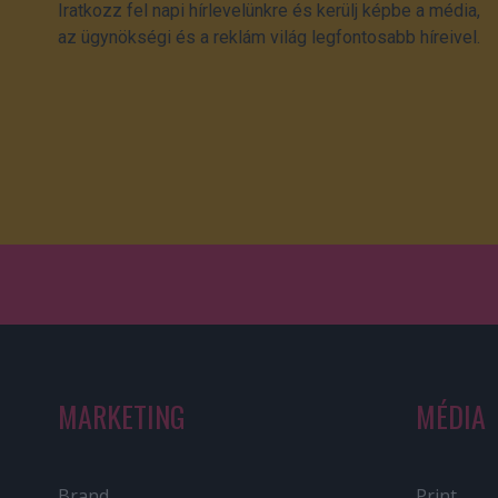
Iratkozz fel napi hírlevelünkre és kerülj képbe a média,
az ügynökségi és a reklám világ legfontosabb híreivel.
MARKETING
MÉDIA
Brand
Print