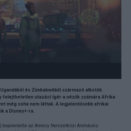
ól, Ugandából és Zimbabwéből származó alkotók
 felejthetetlen utazást ígér a nézők számára Afrika
lyet még soha nem láttak. A legjelentősebb afrikai
ik a Disney+-ra.
) bejelentette az Annecy Nemzetközi Animációs