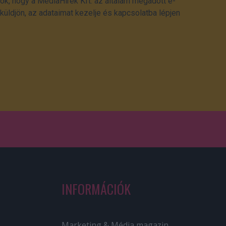
ok, hogy a MédiaHírek Kft. az általam megadott e-
üldjön, az adataimat kezelje és kapcsolatba lépjen
INFORMÁCIÓK
Marketing & Média magazin