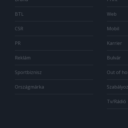
BTL
Web
CSR
Mobil
PR
Karrier
Reklám
Bulvár
Sportbiznisz
Out of h
Országmárka
Szabályo
Tv/Rádió