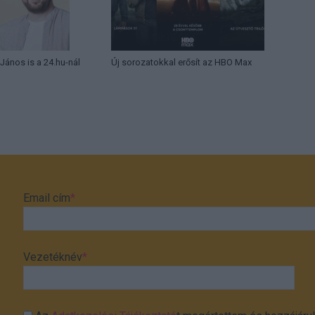
 János is a 24.hu-nál
Új sorozatokkal erősít az HBO Max
Email cím
*
Vezetéknév
*