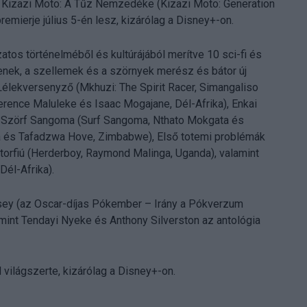
 a Kizazi Moto: A Tűz Nemzedéke (Kizazi Moto: Generation
remierje július 5-én lesz, kizárólag a Disney+-on.
atos történelméből és kultúrájából merítve 10 sci-fi és
egenek, a szellemek és a szörnyek merész és bátor új
 Lélekversenyző (Mkhuzi: The Spirit Racer, Simangaliso
erence Maluleke és Isaac Mogajane, Dél-Afrika), Enkai
), Szörf Sangoma (Surf Sangoma, Nthato Mokgata és
a és Tafadzwa Hove, Zimbabwe), Első totemi problémák
torfiú (Herderboy, Raymond Malinga, Uganda), valamint
él-Afrika).
ey (az Oscar-díjas Pókember – Irány a Pókverzum
amint Tendayi Nyeke és Anthony Silverston az antológia
világszerte, kizárólag a Disney+-on.