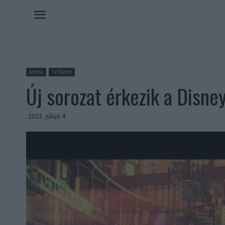
Média
Tv/Rádió
Új sorozat érkezik a Disne
2023. július 4.