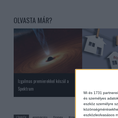
OLVASTA MÁR?
Izgalmas premierekkel készül a
Gyengén kezdi a ny
Spektrum
ingatlanpiac
Mi és 1731 partnerei
és személyes adatoka
eszköz személyre sz
közönségmérésekhez 
eszközleolvasásos mó
CÍMKÉK
animációs
Disney
Kizazi Moto: A Tűz Nemzedéke