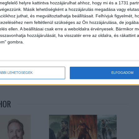
megfelelő helyre kattintva hozzájárulhat ahhoz, hogy mi és a 1731 partne
 végezzünk. Másik lehetőségként a hozzájárulás megadása vagy elutasí
iókhoz juthat, és megváltoztathatja beállításait.
Felhívjuk figyelmét, 
ezeléséhez nem feltétlenül szükséges az Ön hozzájárulása, de jogában 
zelés ellen. A beállításai csak erre a weboldalra érvényesek. Bármikor m
isszavonhatja hozzájárulását, ha visszatér erre az oldalra, és rákattint a
lem" gombra.
Következő cikk
ÁBBI LEHETŐSÉGEK
ELFOGADOM
Ezért kell csökkentenünk a műanyag-hulladékot
HOR