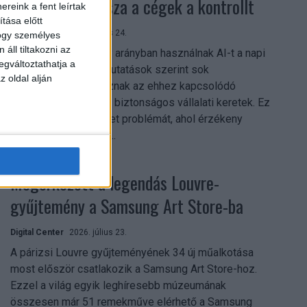
szerezhetik vissza a cégek a kontrollt
reink a fent leírtak
tása előtt
Digital Center
2026. július 24.
hogy személyes
áll tiltakozni az
A munkavállalók nagy arányban használnak AI-t a napi
egváltoztathatja a
munkában, ám friss kutatások szerint sok
z oldal alján
szervezetnél hiányoznak az ehhez kapcsolódó
világos irányelvek és biztonságos vállalati keretek. Ez
különösen ott jelenthet problémát, ahol érzékeny
üzleti információkkal...
Megérkezett a legendás Louvre-
gyűjtemény a Samsung Art Store-ba
Digital Center
2026. július 23.
A párizsi Louvre gyűjteményének 34 új műalkotása
most először csatlakozik a Samsung Art Store-hoz.
Ezzel a világ egyik leghíresebb múzeumának
összesen már 51 remekműve elérhető a Samsung