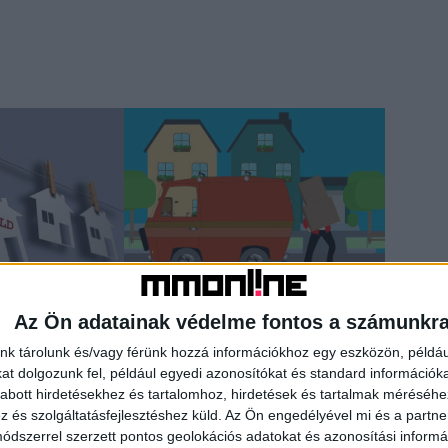
arat az
A gyorsaságra hajtanak a fiatalok
Az Ön adatainak védelme fontos a számunkr
nk tárolunk és/vagy férünk hozzá információkhoz egy eszközön, példáu
t dolgozunk fel, például egyedi azonosítókat és standard információk
abott hirdetésekhez és tartalomhoz, hirdetések és tartalmak méréséhe
és szolgáltatásfejlesztéshez küld.
Az Ön engedélyével mi és a partne
dszerrel szerzett pontos geolokációs adatokat és azonosítási informác
sorozat