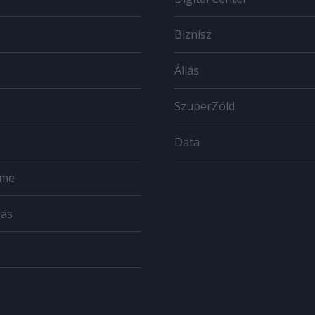
Biznisz
Állás
SzuperZöld
Data
ome
zás