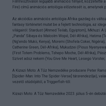
Filmfesztiválon legújabb animációs filmjeit, közzétette
Fire) című animációs antológia előzetesét is, amelynek p
Az akciódús animációs antológia Afrika gazdag és változ
fantasy történetet mutat be a fejlett technológia, az id
világairól: Stardust (Ahmed Teilab, Egyiptom), Mkhuzi: A
„Panda” Sibaya és Malcolm Wopé, Dél-Afrika), Hatima (T
(Ng’endo Mukii, Kenya), Moremi (Shofela Coker, Nigéria
Catherine Green, Dél-Afrika), Mukudzei (Pious Nyenyew
(First Totem Problems, Tshepo Moche, Dél-Afrika), Pász
Szívet adsz nekem (You Give Me Heart, Lesego Vorster, D
A Kizazi Moto: A Tűz Nemzedéke producere Peter Rams
[Spider-Man: Into The Spider-Verse] társrendezője), val
vezető stúdiójától, a Triggerfish-től.
Kizazi Moto: A Tűz Nemzedéke 2023. július 5-én debütál 