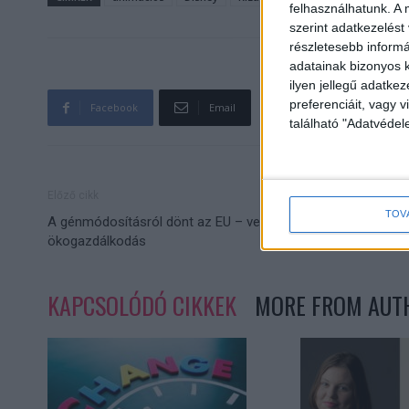
felhasználhatunk. A 
szerint adatkezelést
részletesebb informác
adatainak bizonyos k
ilyen jellegű adatke
preferenciáit, vagy v
Facebook
Email
található "Adatvéde
Előző cikk
TOV
A génmódosításról dönt az EU – veszélyben az
ökogazdálkodás
KAPCSOLÓDÓ CIKKEK
MORE FROM AUT