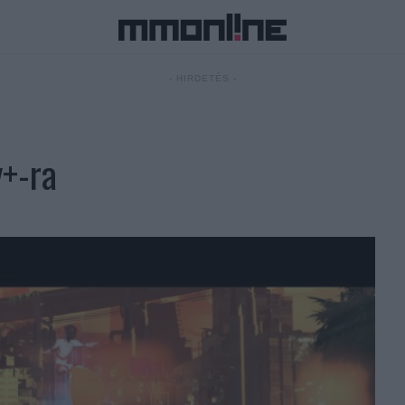
- HIRDETÉS -
y+-ra