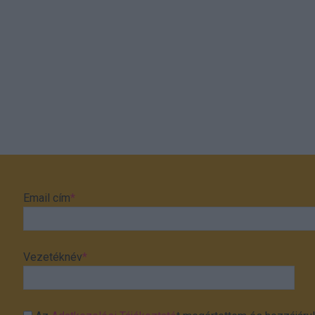
Email cím
*
Vezetéknév
*