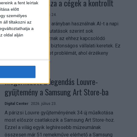
szerezhetik vissza a cégek a kontrollt
reink a fent leírtak
tása előtt
Digital Center
2026. július 24.
hogy személyes
áll tiltakozni az
A munkavállalók nagy arányban használnak AI-t a napi
egváltoztathatja a
munkában, ám friss kutatások szerint sok
z oldal alján
szervezetnél hiányoznak az ehhez kapcsolódó
világos irányelvek és biztonságos vállalati keretek. Ez
különösen ott jelenthet problémát, ahol érzékeny
üzleti információkkal...
Megérkezett a legendás Louvre-
gyűjtemény a Samsung Art Store-ba
Digital Center
2026. július 23.
A párizsi Louvre gyűjteményének 34 új műalkotása
most először csatlakozik a Samsung Art Store-hoz.
Ezzel a világ egyik leghíresebb múzeumának
összesen már 51 remekműve elérhető a Samsung