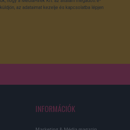
ok, hogy a MédiaHírek Kft. az általam megadott e-
üldjön, az adataimat kezelje és kapcsolatba lépjen
INFORMÁCIÓK
Marketing & Média magazin