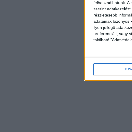
felhasználhatunk. A 
szerint adatkezelést
részletesebb informác
adatainak bizonyos k
ilyen jellegű adatke
preferenciáit, vagy v
található "Adatvéde
TOV