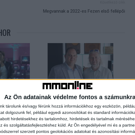
Következő cikk
Megvannak a 2022-es Fezen első fellépői
HOR
órakoztat a Disney+
Az M1-en is nézhetünk majd Sziget
Az Ön adatainak védelme fontos a számunkr
koncerteket
nk tárolunk és/vagy férünk hozzá információkhoz egy eszközön, példáu
t dolgozunk fel, például egyedi azonosítókat és standard információk
abott hirdetésekhez és tartalomhoz, hirdetések és tartalmak méréséhe
és szolgáltatásfejlesztéshez küld.
Az Ön engedélyével mi és a partne
dszerrel szerzett pontos geolokációs adatokat és azonosítási informác