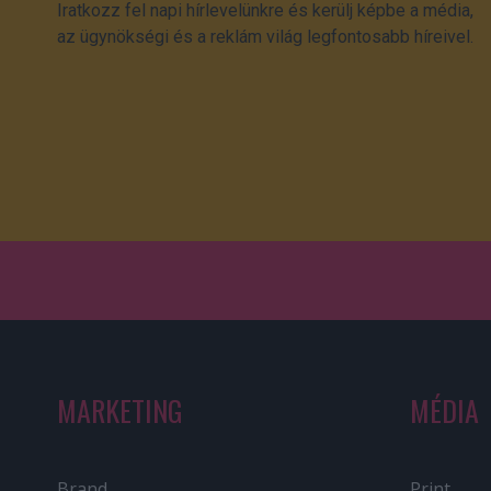
Iratkozz fel napi hírlevelünkre és kerülj képbe a média,
az ügynökségi és a reklám világ legfontosabb híreivel.
MARKETING
MÉDIA
Brand
Print