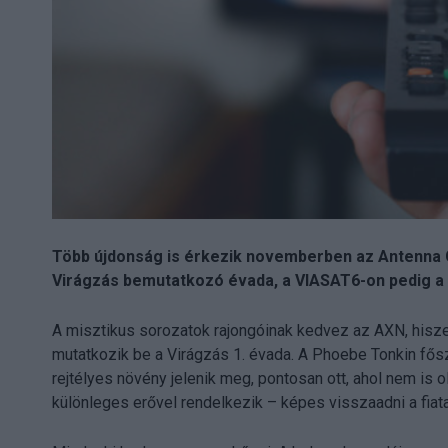
Több újdonság is érkezik novemberben az Antenna G
Virágzás bemutatkozó évada, a VIASAT6-on pedig a Br
A misztikus sorozatok rajongóinak kedvez az AXN, his
mutatkozik be a Virágzás 1. évada. A Phoebe Tonkin fős
rejtélyes növény jelenik meg, pontosan ott, ahol nem is o
különleges erővel rendelkezik – képes visszaadni a fiata