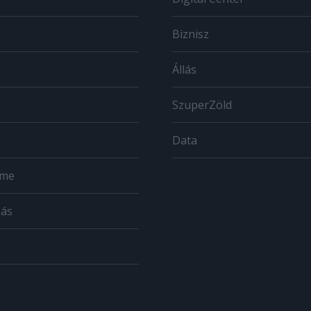
Biznisz
Állás
SzuperZöld
Data
ome
zás