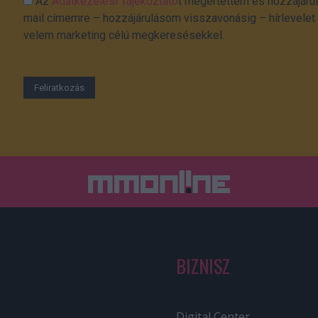
Az
Adatkezelési Tájékoztató
t megértettem és hozzájárul
mail címemre – hozzájárulásom visszavonásig – hírlevelet k
velem marketing célú megkeresésekkel.
BIZNISZ
Digital Center