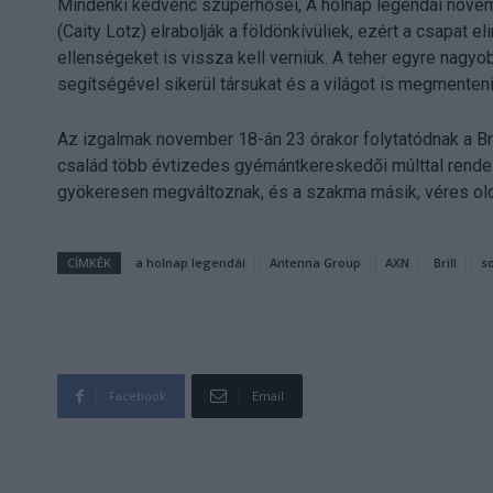
Mindenki kedvenc szuperhősei, A holnap legendái novemb
(Caity Lotz) elrabolják a földönkívüliek, ezért a csapat 
ellenségeket is vissza kell verniük. A teher egyre nagyo
segítségével sikerül társukat és a világot is megmenten
Az izgalmak november 18-án 23 órakor folytatódnak a Bri
család több évtizedes gyémántkereskedői múlttal rendelk
gyökeresen megváltoznak, és a szakma másik, véres olda
CÍMKÉK
a holnap legendái
Antenna Group
AXN
Brill
s
Facebook
Email