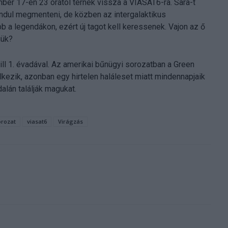
er 17-én 23 órától térnek vissza a VIASAT6-ra. Sara-t
elindul megmenteni, de közben az intergalaktikus
bb a legendákon, ezért új tagot kell keressenek. Vajon az ő
iük?
ll 1. évadával. Az amerikai bűnügyi sorozatban a Green
ezik, azonban egy hirtelen haláleset miatt mindennapjaik
lán találják magukat.
orozat
viasat6
Virágzás