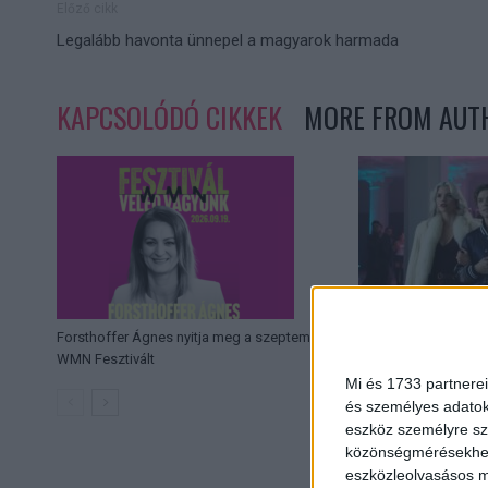
Előző cikk
Legalább havonta ünnepel a magyarok harmada
KAPCSOLÓDÓ CIKKEK
MORE FROM AUT
Forsthoffer Ágnes nyitja meg a szeptemberi
Kasszasikerekkel sz
WMN Fesztivált
Mi és 1733 partnerei
és személyes adatoka
eszköz személyre sz
közönségmérésekhez 
eszközleolvasásos mó