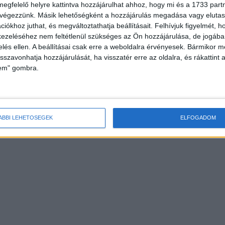
megfelelő helyre kattintva hozzájárulhat ahhoz, hogy mi és a 1733 partne
 végezzünk. Másik lehetőségként a hozzájárulás megadása vagy elutasí
iókhoz juthat, és megváltoztathatja beállításait.
Felhívjuk figyelmét, 
ezeléséhez nem feltétlenül szükséges az Ön hozzájárulása, de jogában 
zelés ellen. A beállításai csak erre a weboldalra érvényesek. Bármikor m
isszavonhatja hozzájárulását, ha visszatér erre az oldalra, és rákattint a
lem" gombra.
ÁBBI LEHETŐSÉGEK
ELFOGADOM