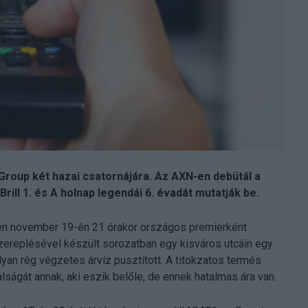
roup két hazai csatornájára. Az AXN-en debütál a
ill 1. és A holnap legendái 6. évadát mutatják be.
zen november 19-én 21 órakor országos premierként
zereplésével készült sorozatban egy kisváros utcáin egy
lyan rég végzetes árvíz pusztított. A titokzatos termés
lságát annak, aki eszik belőle, de ennek hatalmas ára van.