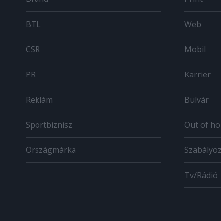
BTL
Web
CSR
Mobil
PR
Karrier
Reklám
Bulvár
Sportbiznisz
Out of h
Országmárka
Szabályo
Tv/Rádió