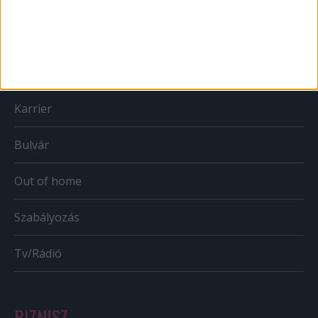
Print
Web
Mobil
Karrier
Bulvár
Out of home
Szabályozás
Tv/Rádió
BIZNISZ