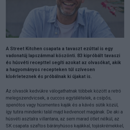
A Street Kitchen csapata a tavaszt ezúttal is egy
vadonatúj lapszámmal köszönti. 83 kipróbált tavaszi
és húsvéti recepttel segíti azokat az olvasókat, akik
a hagyományos recepteken túl szívesen
kísérleteznek és próbálnak ki újakat is.
Az olvasók kedvükre válogathatnak többek között a retró
melegszendvicsek, a cuccos egytálételek, a csípős,
spenótos vagy húsmentes kaják és a kávés sütik közül,
így tutira mindenki talál majd kedvencet magának. De aki a
húsvéti asztalra villantana, az sem marad ötlet nélkül, az
SK csapata szaftos bárányhúsos kajákkal, tojáskrémekkel,