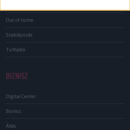
Bulvár
Out of home
Szabályozás
Tv/Rádió
BIZNISZ
Digital Center
Biznisz
Állás