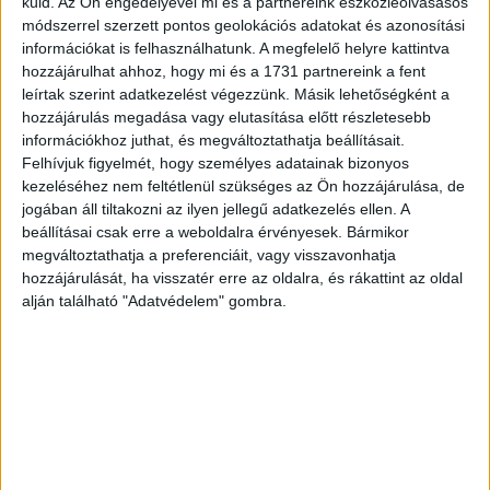
küld.
Az Ön engedélyével mi és a partnereink eszközleolvasásos
szolgáltatások elterjedésének és szabályozottságának
módszerrel szerzett pontos geolokációs adatokat és azonosítási
elősegítése. Céljuk az is, hogy az elektromosautó-
információkat is felhasználhatunk. A megfelelő helyre kattintva
hozzájárulhat ahhoz, hogy mi és a 1731 partnereink a fent
vezetés beépüljön a járművezetői oktatásba – mondta a
leírtak szerint adatkezelést végezzünk. Másik lehetőségként a
szövetség elnöke.
hozzájárulás megadása vagy elutasítása előtt részletesebb
információkhoz juthat, és megváltoztathatja beállításait.
A Jövő Mobilitása Szövetség – a Fenntartható és
Felhívjuk figyelmét, hogy személyes adatainak bizonyos
Innovatív közlekedésért szervezetet a BÉFLEX, a
kezeléséhez nem feltétlenül szükséges az Ön hozzájárulása, de
Blinkee.city, a Driving Camp, az E.ON Hungária, az
jogában áll tiltakozni az ilyen jellegű adatkezelés ellen. A
Elektromotive Hungaria, az Environmental Research
beállításai csak erre a weboldalra érvényesek. Bármikor
megváltoztathatja a preferenciáit, vagy visszavonhatja
Institute, a Gerinfo, a H1 Systems, a Hyunday, az
hozzájárulását, ha visszatér erre az oldalra, és rákattint az oldal
Innoplace, a KIA Motors, a KPMG, a Mercarius
alján található "Adatvédelem" gombra.
Flottakezelő, a Neosoft, a Nissan, az OTP Mobil, a
Pappas Auto, a Porsche Hungária, a Posta Biztosító és a
Vodafone alapította, majd első körben csatlakozott az
MVM Csoport, a MÁV Szolgáltató, a ShareNow és a
GreenGo is.
CÍMKÉK
fenntartható
innovatív
Jövő Mobilitása Szövetség