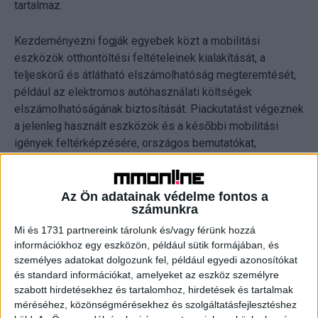
tartalmaz.
Kezdeményezni fogják egyebek közt a mobilitási
eszközök otthontöltési feltételeinek kialakítását, a
teljeskörű és átlátható elszámolhatóság megteremtését,
például az elektromos autóhasználati költségek
elszámolhatóságának biztosítását. Piackutatást végeznek
a jelenleg használt eszközök és a későbbi mobilitási
igények feltérképzésére, országos bemutatókat,
témaheteket szerveznek az alternatív közlekedés
fontosságáról – mondta a szövetség elnöke.
Az Ön adatainak védelme fontos a
számunkra
Pukler Gábor rámutatott arra, hogy a szervezet a
következő három évben olyan kulcsfontosságú
Mi és 1731 partnereink tárolunk és/vagy férünk hozzá
információkhoz egy eszközön, például sütik formájában, és
fejlesztéseken dolgozik majd, mint az elektromos jármű
személyes adatokat dolgozunk fel, például egyedi azonosítókat
töltőhálózat országos lefedettségének előmozdítása, a
és standard információkat, amelyeket az eszköz személyre
kapcsolódó töltési rendszerek átjárhatósága, vagy a
szabott hirdetésekhez és tartalomhoz, hirdetések és tartalmak
közösségi közlekedést kiegészítő utolsó kilométeres
méréséhez, közönségmérésekhez és szolgáltatásfejlesztéshez
megoldások elterjesztése, a járműmegosztó