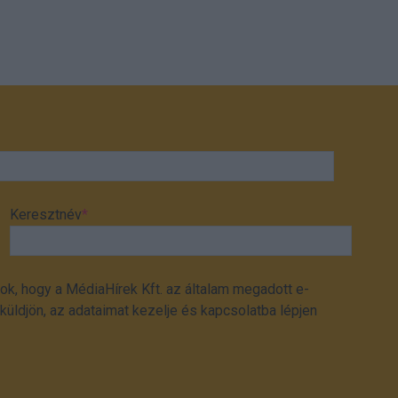
Keresztnév
*
ok, hogy a MédiaHírek Kft. az általam megadott e-
üldjön, az adataimat kezelje és kapcsolatba lépjen