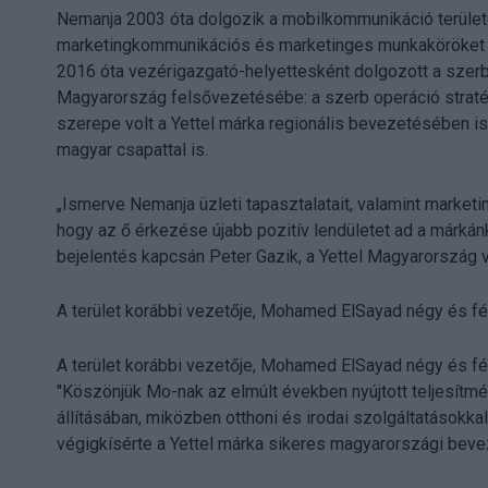
Nemanja 2003 óta dolgozik a mobilkommunikáció terület
marketingkommunikációs és marketinges munkaköröket t
2016 óta vezérigazgató-helyettesként dolgozott a szerb 
Magyarország felsővezetésébe: a szerb operáció stratégiá
szerepe volt a Yettel márka regionális bevezetésében is
magyar csapattal is.
„Ismerve Nemanja üzleti tapasztalatait, valamint market
hogy az ő érkezése újabb pozitív lendületet ad a márk
bejelentés kapcsán Peter Gazik, a Yettel Magyarország 
A terület korábbi vezetője, Mohamed ElSayad négy és fél é
A terület korábbi vezetője, Mohamed ElSayad négy és fél é
"Köszönjük Mo-nak az elmúlt években nyújtott teljesítmé
állításában, miközben otthoni és irodai szolgáltatásokkal
végigkísérte a Yettel márka sikeres magyarországi beve