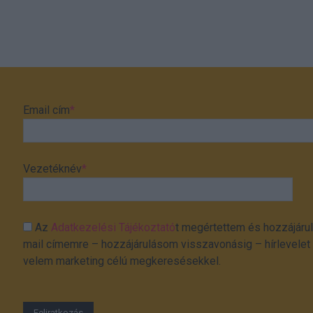
Email cím
*
Vezetéknév
*
Az
Adatkezelési Tájékoztató
t megértettem és hozzájárul
mail címemre – hozzájárulásom visszavonásig – hírlevelet k
velem marketing célú megkeresésekkel.