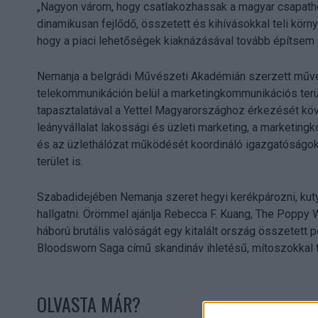
„Nagyon várom, hogy csatlakozhassak a magyar csapath
dinamikusan fejlődő, összetett és kihívásokkal teli körn
hogy a piaci lehetőségek kiaknázásával tovább építsem 
Nemanja a belgrádi Művészeti Akadémián szerzett művész
telekommunikáción belül a marketingkommunikációs terü
tapasztalatával a Yettel Magyarországhoz érkezését köv
leányvállalat lakossági és üzleti marketing, a marketing
és az üzlethálózat működését koordináló igazgatóságok,
terület is.
Szabadidejében Nemanja szeret hegyi kerékpározni, kutyá
hallgatni. Örömmel ajánlja Rebecca F. Kuang, The Poppy Wa
háború brutális valóságát egy kitalált ország összetett po
Bloodsworn Saga című skandináv ihletésű, mítoszokkal te
OLVASTA MÁR?