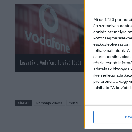
Mi és 1733 partnerei
és személyes adatoka
eszköz személyre sz
közönségmérésekhez 
eszközleolvasásos mó
felhasználhatunk. A 
szerint adatkezelést
Lezárták a Vodafone felvásárlását
Az elegáns okosórá
részletesebb informác
adatainak bizonyos k
legnépszerűbbek
ilyen jellegű adatke
preferenciáit, vagy v
található "Adatvéde
CÍMKÉK
Nemanja Zilovic
Yettel
TOV