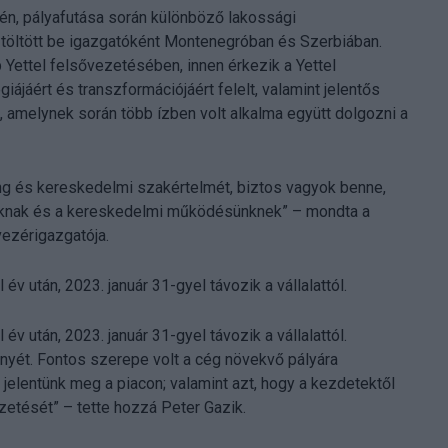
én, pályafutása során különböző lakossági
öltött be igazgatóként Montenegróban és Szerbiában.
Yettel felsővezetésében, innen érkezik a Yettel
jáért és transzformációjáért felelt, valamint jelentős
, amelynek során több ízben volt alkalma együtt dolgozni a
ing és kereskedelmi szakértelmét, biztos vagyok benne,
ánknak és a kereskedelmi működésünknek” – mondta a
vezérigazgatója.
v után, 2023. január 31-gyel távozik a vállalattól.
v után, 2023. január 31-gyel távozik a vállalattól.
nyét. Fontos szerepe volt a cég növekvő pályára
 jelentünk meg a piacon; valamint azt, hogy a kezdetektől
zetését” – tette hozzá Peter Gazik.