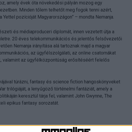
oz, amely évek óta növekedési pályán mozog egy
yezetben. Minden tőlem telhetőt meg fogok tenni azért,
a Yettel pozícióját Magyarországon” – mondta Nemanja.
eti és médiaproduceri diplomát, innen vezetett útja a
letre. 20 éves telekommunikációs és jelentős felsővezetői
etően Nemanja irányítása alá tartoznak majd a magyar
kommunikációs, az ügyfélszolgálati, az online csatornákat
 valamint az ügyfélközpontúság erősítéséért felelős
jával túrázni, fantasy és science fiction hangoskönyveket
r trilógiáját, a lenyűgöző történelmi fantáziát, amely a
litikáján keresztül tárja fel, valamint John Gwynne, The
li epikus fantasy sorozatát.