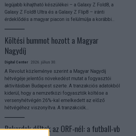
legújabb kihajtható készülékei – a Galaxy Z Fold8, a
Galaxy Z Fold8 Ultra és a Galaxy Z Flip8 – iránti
érdeklődés a magyar piacon is felülmúlja a korábbi...
Költési bummot hozott a Magyar
Nagydíj
Digital Center
2026. július 30.
A Revolut közleménye szerint a Magyar Nagydíj
hétvégéje jelentős növekedést mutat a fogyasztói
aktivitásban Budapest szerte. A tranzakciós adatokból
kiderül, hogy a nemzetközi fogyasztók költése a
versenyhétvégén 26%-kal emelkedett az előző
hétvégéhez viszonyítva. A tranzakciók...
Rekordok dőltek az ORF-nél: a futball-vb