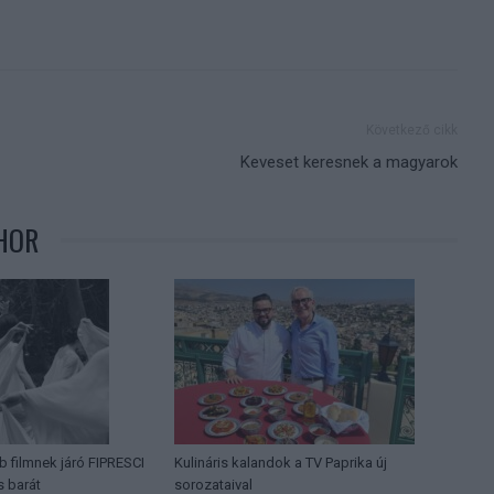
Következő cikk
Keveset keresnek a magyarok
HOR
b filmnek járó FIPRESCI
Kulináris kalandok a TV Paprika új
s barát
sorozataival