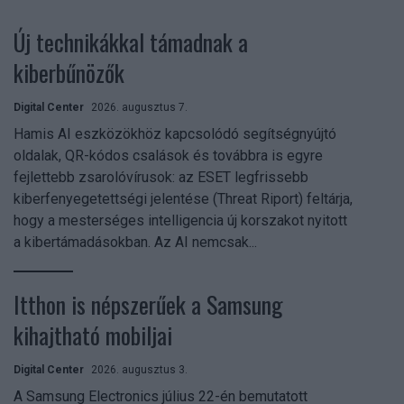
Új technikákkal támadnak a
kiberbűnözők
Digital Center
2026. augusztus 7.
Hamis AI eszközökhöz kapcsolódó segítségnyújtó
oldalak, QR-kódos csalások és továbbra is egyre
fejlettebb zsarolóvírusok: az ESET legfrissebb
kiberfenyegetettségi jelentése (Threat Riport) feltárja,
hogy a mesterséges intelligencia új korszakot nyitott
a kibertámadásokban. Az AI nemcsak...
Itthon is népszerűek a Samsung
kihajtható mobiljai
Digital Center
2026. augusztus 3.
A Samsung Electronics július 22-én bemutatott