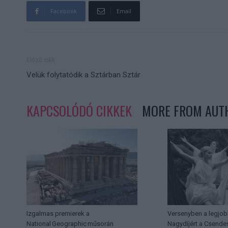
Facebook
Email
Előző cikk
Velük folytatódik a Sztárban Sztár
KAPCSOLÓDÓ CIKKEK
MORE FROM AUT
Izgalmas premierek a
Versenyben a legjob
National Geographic műsorán
Nagydíjért a Csende