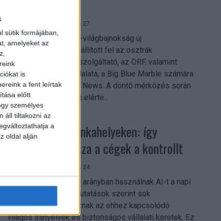
mindent vitt
a
Digital Center
2026. július 27.
l sütik formájában,
A 2026-os labdarúgó-világbajnokság új
at, amelyeket az
streamingrekordokat állított fel az osztrák
z,
közszolgálati műsorszolgáltató, az ORF, valamint
reink
technológiai leányvállalata, a Big Blue Marble számára
iókat is
reink a fent leírtak
– írja a Broadband TV News. A döntő mérkőzés során
tása előtt
az átlagos nézőszám elérte...
hogy személyes
áll tiltakozni az
egváltoztathatja a
Shadow AI a munkahelyeken: így
z oldal alján
szerezhetik vissza a cégek a kontrollt
Digital Center
2026. július 24.
A munkavállalók nagy arányban használnak AI-t a napi
munkában, ám friss kutatások szerint sok
szervezetnél hiányoznak az ehhez kapcsolódó
világos irányelvek és biztonságos vállalati keretek. Ez