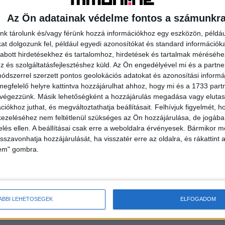
Az Ön adatainak védelme fontos a számunkr
nk tárolunk és/vagy férünk hozzá információkhoz egy eszközön, példáu
t dolgozunk fel, például egyedi azonosítókat és standard információk
abott hirdetésekhez és tartalomhoz, hirdetések és tartalmak méréséhe
és szolgáltatásfejlesztéshez küld.
Az Ön engedélyével mi és a partne
dszerrel szerzett pontos geolokációs adatokat és azonosítási informác
megfelelő helyre kattintva hozzájárulhat ahhoz, hogy mi és a 1733 partne
 végezzünk. Másik lehetőségként a hozzájárulás megadása vagy elutasí
k a
„Izgalmas 2023 elé nézünk” –
iókhoz juthat, és megváltoztathatja beállításait.
Felhívjuk figyelmét, 
ezeléséhez nem feltétlenül szükséges az Ön hozzájárulása, de jogában 
interjú Németh Károllyal
zelés ellen. A beállításai csak erre a weboldalra érvényesek. Bármikor m
isszavonhatja hozzájárulását, ha visszatér erre az oldalra, és rákattint a
lem" gombra.
ÁBBI LEHETŐSÉGEK
ELFOGADOM