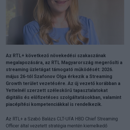
Az RTL+ következő növekedési szakaszának
megalapozására, az RTL Magyarország megerősíti a
streaming üzletágat támogató működését: 2026.
május 26-tól Szafonov Olga érkezik a Streaming
Growth terület vezetésére. Az új vezető korábban a
Yettelnél szerzett széleskörű tapasztalatokat
digitális és előfizetéses szolgáltatásokban, valamint
piacépítési kompetenciákkal is rendelkezik.
Az RTL+ a Szabó Balázs CLT-UFA HBD Chief Streaming
Officer által vezetett stratégia mentén kiemelkedő