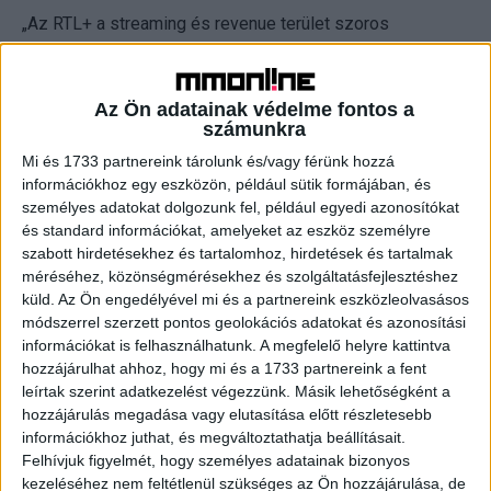
„Az RTL+ a streaming és revenue terület szoros
együttműködésének köszönhetően magabiztos
növekedési pályára állt. A következő fázisban céljaink
eléréséhez még összehangoltabb támogatás szükséges.
Az Ön adatainak védelme fontos a
számunkra
Örülök, hogy Olga csatlakozik hozzánk ebben a
kulcsszerepben, és köszönöm minden kollégámnak az
Mi és 1733 partnereink tárolunk és/vagy férünk hozzá
eddigi közös munkát és elkötelezett támogatást.” -
információkhoz egy eszközön, például sütik formájában, és
mondta Szabó Balázs, az RTL Magyarország Chief
személyes adatokat dolgozunk fel, például egyedi azonosítókat
és standard információkat, amelyeket az eszköz személyre
Streaming Officere.
szabott hirdetésekhez és tartalomhoz, hirdetések és tartalmak
méréséhez, közönségmérésekhez és szolgáltatásfejlesztéshez
Szafonov Olga a Yettel Hungarynál töltött be Director
küld.
Az Ön engedélyével mi és a partnereink eszközleolvasásos
Consumer Segment pozíciót, ahol a teljes fogyasztói
módszerrel szerzett pontos geolokációs adatokat és azonosítási
üzletág kereskedelmi stratégiájáért felelt. Korábban a
információkat is felhasználhatunk. A megfelelő helyre kattintva
Yettel B2C szegmens marketingvezetőjeként a mobil,
hozzájárulhat ahhoz, hogy mi és a 1733 partnereink a fent
leírtak szerint adatkezelést végezzünk. Másik lehetőségként a
otthoni internet és televíziós csomag stratégiájáért volt
hozzájárulás megadása vagy elutasítása előtt részletesebb
felelős. Nevéhez fűződik az OtthonNet otthoni internet
információkhoz juthat, és megváltoztathatja beállításait.
üzletág, a YettelTV nagyfelbontású tévészolgáltatás és a
Felhívjuk figyelmét, hogy személyes adatainak bizonyos
Yepp teljesen digitális mobilszolgáltatás elindítása.
kezeléséhez nem feltétlenül szükséges az Ön hozzájárulása, de