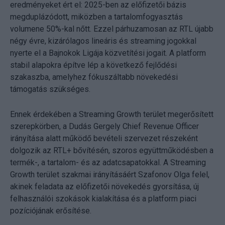
eredményeket ért el: 2025-ben az előfizetői bázis
megduplázódott, miközben a tartalomfogyasztás
volumene 50%-kal nőtt. Ezzel párhuzamosan az RTL újabb
négy évre, kizárólagos lineáris és streaming jogokkal
nyerte el a Bajnokok Ligája közvetítési jogait. A platform
stabil alapokra építve lép a következő fejlődési
szakaszba, amelyhez fókuszáltabb növekedési
támogatás szükséges.
Ennek érdekében a Streaming Growth terület megerősített
szerepkörben, a Dudás Gergely Chief Revenue Officer
irányítása alatt működő bevételi szervezet részeként
dolgozik az RTL+ bővítésén, szoros együttműködésben a
termék-, a tartalom- és az adatcsapatokkal. A Streaming
Growth terület szakmai irányításáért Szafonov Olga felel,
akinek feladata az előfizetői növekedés gyorsítása, új
felhasználói szokások kialakítása és a platform piaci
pozíciójának erősítése.