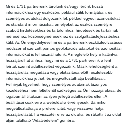
kozmetikai termékek piacán: a vásárlók a fenntartható
Mi és 1731 partnereink tárolunk és/vagy férünk hozzá
rendszer segítségével újratölthetik dezodorjaikat, ezzel
információkhoz egy eszközön, például sütik formájában, és
jelentősen csökkentve a hulladékot és a környezeti
személyes adatokat dolgozunk fel, például egyedi azonosítókat
terhelést.
és standard információkat, amelyeket az eszköz személyre
szabott hirdetésekhez és tartalomhoz, hirdetések és tartalmak
„Külön öröm számunkra, hogy egyszerre két rangos
méréséhez, közönségmérésekhez és szolgáltatásfejlesztéshez
elismerést is átvehettünk az idei Business Days
küld.
Az Ön engedélyével mi és a partnereink eszközleolvasásos
módszerrel szerzett pontos geolokációs adatokat és azonosítási
konferencián. Az Árkád üzletünk díja azt mutatja, hogy a
információkat is felhasználhatunk. A megfelelő helyre kattintva
vásárlói élmény és az innováció iránti elkötelezettségünk
hozzájárulhat ahhoz, hogy mi és a 1731 partnereink a fent
meghozta gyümölcsét, míg a Fenntarthatóság
leírtak szerint adatkezelést végezzünk. Másik lehetőségként a
Szimbóluma díj megerősít bennünket abban, hogy a zöld
hozzájárulás megadása vagy elutasítása előtt részletesebb
megoldások nemcsak jövőt formálnak, hanem vásárlóink
információkhoz juthat, és megváltoztathatja beállításait.
mindennapjait is kényelmesebbé teszik” – mondta el
Felhívjuk figyelmét, hogy személyes adatainak bizonyos
Németh Kornél a Rossmann Magyarország ügyvezető
kezeléséhez nem feltétlenül szükséges az Ön hozzájárulása, de
jogában áll tiltakozni az ilyen jellegű adatkezelés ellen. A
igazgatója.
beállításai csak erre a weboldalra érvényesek. Bármikor
megváltoztathatja a preferenciáit, vagy visszavonhatja
Az idei Év Kereskedője versenyen 32 pályázatot díjaztak,
hozzájárulását, ha visszatér erre az oldalra, és rákattint az oldal
a Fenntarthatóság Szimbóluma elismerést 20 pályázat
alján található "Adatvédelem" gombra.
nyerte el, köztük számos abszolút nyertest és