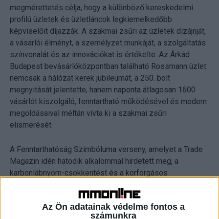
megmérettetés célja, hogy a különböző kereskedelmi
profilú üzletek és üzletláncok legkiemelkedőbb
képviselőit díjazzák. A szakmai zsűri az üzletek dizájnját,
a vásárlói élményt, a személyzet munkáját, a szolgáltatás
színvonalát és az innovációkat is értékelte. Az Árkád
Budapest bevásárlóközpontban található Rossmann üzlet
nemcsak a hálózat kerek jubileumát, a 250. bolt
megnyitását jelentette, hanem naponta átlagosan 1600
vásárlót kiszolgáló, fenntartható működésével és modern
megoldásaival méltán vívta ki a szakmai zsűri
elismerését.
A Fenntarthatóság Szimbóluma verseny, amelyet a Trade
Magazin idén hatodik alkalommal hirdetett meg, a
karbonlábnyom-csökkentést és a körforgásos
gazdaságot támogató kezdeményezéseket emeli ki. A
Rossmann a Respray x Rossmann újratöltő automata
Az Ön adatainak védelme fontos a
bevezetésével forradalmi lépést tett az aeroszolos
számunkra